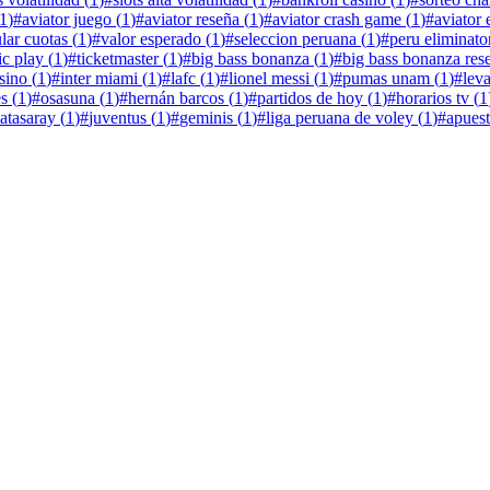
1
)
#
aviator juego
(
1
)
#
aviator reseña
(
1
)
#
aviator crash game
(
1
)
#
aviator 
lar cuotas
(
1
)
#
valor esperado
(
1
)
#
seleccion peruana
(
1
)
#
peru eliminato
ic play
(
1
)
#
ticketmaster
(
1
)
#
big bass bonanza
(
1
)
#
big bass bonanza res
sino
(
1
)
#
inter miami
(
1
)
#
lafc
(
1
)
#
lionel messi
(
1
)
#
pumas unam
(
1
)
#
lev
es
(
1
)
#
osasuna
(
1
)
#
hernán barcos
(
1
)
#
partidos de hoy
(
1
)
#
horarios tv
(
1
latasaray
(
1
)
#
juventus
(
1
)
#
geminis
(
1
)
#
liga peruana de voley
(
1
)
#
apuest