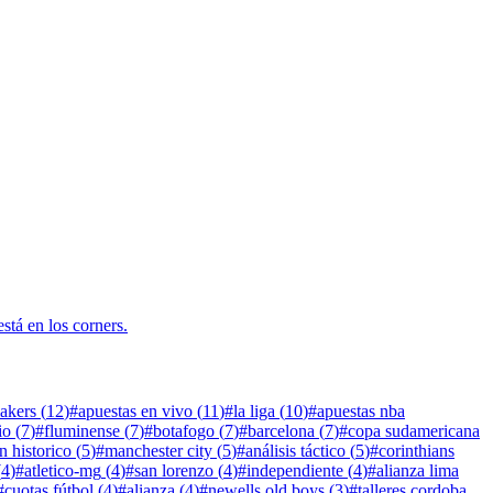
stá en los corners.
lakers
(
12
)
#
apuestas en vivo
(
11
)
#
la liga
(
10
)
#
apuestas nba
io
(
7
)
#
fluminense
(
7
)
#
botafogo
(
7
)
#
barcelona
(
7
)
#
copa sudamericana
n historico
(
5
)
#
manchester city
(
5
)
#
análisis táctico
(
5
)
#
corinthians
(
4
)
#
atletico-mg
(
4
)
#
san lorenzo
(
4
)
#
independiente
(
4
)
#
alianza lima
#
cuotas fútbol
(
4
)
#
alianza
(
4
)
#
newells old boys
(
3
)
#
talleres cordoba