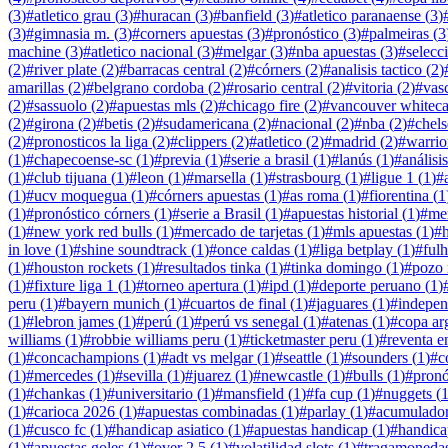
(
3
)
#
atletico grau
(
3
)
#
huracan
(
3
)
#
banfield
(
3
)
#
atletico paranaense
(
3
)
(
3
)
#
gimnasia m.
(
3
)
#
corners apuestas
(
3
)
#
pronóstico
(
3
)
#
palmeiras
(
3
machine
(
3
)
#
atletico nacional
(
3
)
#
melgar
(
3
)
#
nba apuestas
(
3
)
#
selecc
(
2
)
#
river plate
(
2
)
#
barracas central
(
2
)
#
córners
(
2
)
#
analisis tactico
(
2
)
amarillas
(
2
)
#
belgrano cordoba
(
2
)
#
rosario central
(
2
)
#
vitoria
(
2
)
#
vas
(
2
)
#
sassuolo
(
2
)
#
apuestas mls
(
2
)
#
chicago fire
(
2
)
#
vancouver whitec
(
2
)
#
girona
(
2
)
#
betis
(
2
)
#
sudamericana
(
2
)
#
nacional
(
2
)
#
nba
(
2
)
#
chels
(
2
)
#
pronosticos la liga
(
2
)
#
clippers
(
2
)
#
atletico
(
2
)
#
madrid
(
2
)
#
warrio
(
1
)
#
chapecoense-sc
(
1
)
#
previa
(
1
)
#
serie a brasil
(
1
)
#
lanús
(
1
)
#
análisis
(
1
)
#
club tijuana
(
1
)
#
leon
(
1
)
#
marsella
(
1
)
#
strasbourg
(
1
)
#
ligue 1
(
1
)
#
(
1
)
#
ucv moquegua
(
1
)
#
córners apuestas
(
1
)
#
as roma
(
1
)
#
fiorentina
(
1
(
1
)
#
pronóstico córners
(
1
)
#
serie a Brasil
(
1
)
#
apuestas historial
(
1
)
#
me
(
1
)
#
new york red bulls
(
1
)
#
mercado de tarjetas
(
1
)
#
mls apuestas
(
1
)
#
h
in love
(
1
)
#
shine soundtrack
(
1
)
#
once caldas
(
1
)
#
liga betplay
(
1
)
#
ful
(
1
)
#
houston rockets
(
1
)
#
resultados tinka
(
1
)
#
tinka domingo
(
1
)
#
pozo 
(
1
)
#
fixture liga 1
(
1
)
#
torneo apertura
(
1
)
#
ipd
(
1
)
#
deporte peruano
(
1
)
peru
(
1
)
#
bayern munich
(
1
)
#
cuartos de final
(
1
)
#
jaguares
(
1
)
#
indepen
(
1
)
#
lebron james
(
1
)
#
perú
(
1
)
#
perú vs senegal
(
1
)
#
atenas
(
1
)
#
copa ar
williams
(
1
)
#
robbie williams peru
(
1
)
#
ticketmaster peru
(
1
)
#
reventa e
(
1
)
#
concachampions
(
1
)
#
adt vs melgar
(
1
)
#
seattle
(
1
)
#
sounders
(
1
)
#
c
(
1
)
#
mercedes
(
1
)
#
sevilla
(
1
)
#
juarez
(
1
)
#
newcastle
(
1
)
#
bulls
(
1
)
#
pronó
(
1
)
#
chankas
(
1
)
#
universitario
(
1
)
#
mansfield
(
1
)
#
fa cup
(
1
)
#
nuggets
(
(
1
)
#
carioca 2026
(
1
)
#
apuestas combinadas
(
1
)
#
parlay
(
1
)
#
acumulado
(
1
)
#
cusco fc
(
1
)
#
handicap asiatico
(
1
)
#
apuestas handicap
(
1
)
#
handica
(
1
)
#
apuestas goles
(
1
)
#
over 2.5
(
1
)
#
volatilidad slots
(
1
)
#
tragamonedas