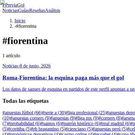
P
PreviaGol
Noticias
Guías
Reseñas
Análisis
Inicio
›
#fiorentina
#
fiorentina
1
artículo
Noticias
·
8 de junio, 2026
Roma-Fiorentina: la esquina paga más que el gol
Los datos de saques de esquina en partidos de este perfil apuntan a u
Todas las etiquetas
#
apuestas fútbol
(
66
)
#
serie a
(
30
)
#
liga profesional
(
25
)
#
apuestas depo
(
10
)
#
apuestas corners
(
9
)
#
apuestas
(
9
)
#
liga mx
(
9
)
#
corners
(
8
)
#
arsen
(
7
)
#
probabilidad
(
6
)
#
santos
(
6
)
#
patrón histórico
(
6
)
#
real madrid
(
6
)
#
p
(
5
)
#
coritiba
(
5
)
#
rb bragantino
(
5
)
#
cienciano
(
5
)
#
apuestas perú
(
5
)
#
cel
(
4
)
#
pronósticos deportivos
(
4
)
#
casino online
(
4
)
#
ecuabet
(
4
)
#
copa lib