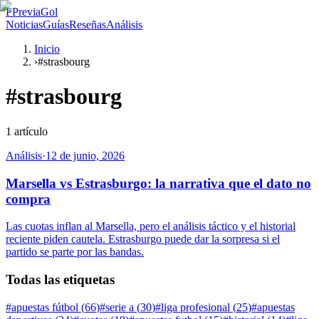
P
PreviaGol
Noticias
Guías
Reseñas
Análisis
Inicio
›
#strasbourg
#
strasbourg
1
artículo
Análisis
·
12 de junio, 2026
Marsella vs Estrasburgo: la narrativa que el dato no
compra
Las cuotas inflan al Marsella, pero el análisis táctico y el historial
reciente piden cautela. Estrasburgo puede dar la sorpresa si el
partido se parte por las bandas.
Todas las etiquetas
#
apuestas fútbol
(
66
)
#
serie a
(
30
)
#
liga profesional
(
25
)
#
apuestas