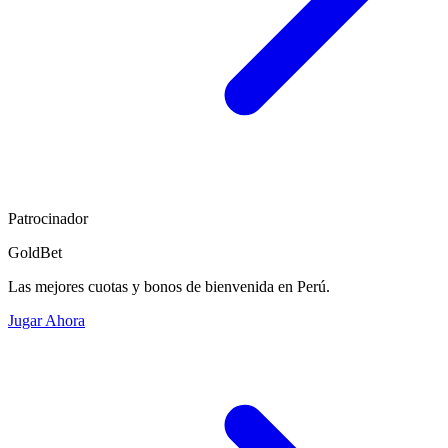
Patrocinador
GoldBet
Las mejores cuotas y bonos de bienvenida en Perú.
Jugar Ahora