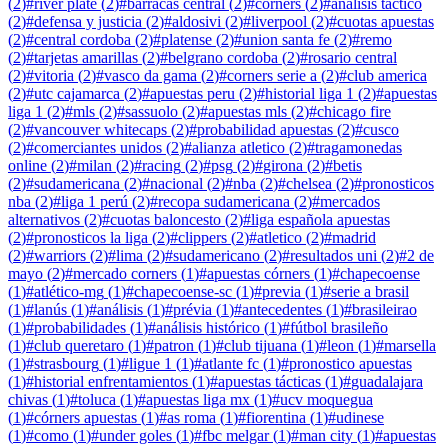
(
2
)
#
river plate
(
2
)
#
barracas central
(
2
)
#
córners
(
2
)
#
analisis tactico
(
2
)
#
defensa y justicia
(
2
)
#
aldosivi
(
2
)
#
liverpool
(
2
)
#
cuotas apuestas
(
2
)
#
central cordoba
(
2
)
#
platense
(
2
)
#
union santa fe
(
2
)
#
remo
(
2
)
#
tarjetas amarillas
(
2
)
#
belgrano cordoba
(
2
)
#
rosario central
(
2
)
#
vitoria
(
2
)
#
vasco da gama
(
2
)
#
corners serie a
(
2
)
#
club america
(
2
)
#
utc cajamarca
(
2
)
#
apuestas peru
(
2
)
#
historial liga 1
(
2
)
#
apuestas
liga 1
(
2
)
#
mls
(
2
)
#
sassuolo
(
2
)
#
apuestas mls
(
2
)
#
chicago fire
(
2
)
#
vancouver whitecaps
(
2
)
#
probabilidad apuestas
(
2
)
#
cusco
(
2
)
#
comerciantes unidos
(
2
)
#
alianza atletico
(
2
)
#
tragamonedas
online
(
2
)
#
milan
(
2
)
#
racing
(
2
)
#
psg
(
2
)
#
girona
(
2
)
#
betis
(
2
)
#
sudamericana
(
2
)
#
nacional
(
2
)
#
nba
(
2
)
#
chelsea
(
2
)
#
pronosticos
nba
(
2
)
#
liga 1 perú
(
2
)
#
recopa sudamericana
(
2
)
#
mercados
alternativos
(
2
)
#
cuotas baloncesto
(
2
)
#
liga española apuestas
(
2
)
#
pronosticos la liga
(
2
)
#
clippers
(
2
)
#
atletico
(
2
)
#
madrid
(
2
)
#
warriors
(
2
)
#
lima
(
2
)
#
sudamericano
(
2
)
#
resultados uni
(
2
)
#
2 de
mayo
(
2
)
#
mercado corners
(
1
)
#
apuestas córners
(
1
)
#
chapecoense
(
1
)
#
atlético-mg
(
1
)
#
chapecoense-sc
(
1
)
#
previa
(
1
)
#
serie a brasil
(
1
)
#
lanús
(
1
)
#
análisis
(
1
)
#
prévia
(
1
)
#
antecedentes
(
1
)
#
brasileirao
(
1
)
#
probabilidades
(
1
)
#
análisis histórico
(
1
)
#
fútbol brasileño
(
1
)
#
club queretaro
(
1
)
#
patron
(
1
)
#
club tijuana
(
1
)
#
leon
(
1
)
#
marsella
(
1
)
#
strasbourg
(
1
)
#
ligue 1
(
1
)
#
atlante fc
(
1
)
#
pronostico apuestas
(
1
)
#
historial enfrentamientos
(
1
)
#
apuestas tácticas
(
1
)
#
guadalajara
chivas
(
1
)
#
toluca
(
1
)
#
apuestas liga mx
(
1
)
#
ucv moquegua
(
1
)
#
córners apuestas
(
1
)
#
as roma
(
1
)
#
fiorentina
(
1
)
#
udinese
(
1
)
#
como
(
1
)
#
under goles
(
1
)
#
fbc melgar
(
1
)
#
man city
(
1
)
#
apuestas