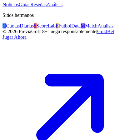
Noticias
Guías
Reseñas
Análisis
Sitios hermanos
C
CuotasDiarias
S
ScoreLab
F
FutbolData
M
MatchAnalisis
©
2026
PreviaGol
|
18+ Juega responsablemente
|
GoldBet
Jugar Ahora