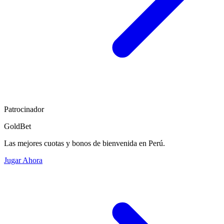
Patrocinador
GoldBet
Las mejores cuotas y bonos de bienvenida en Perú.
Jugar Ahora