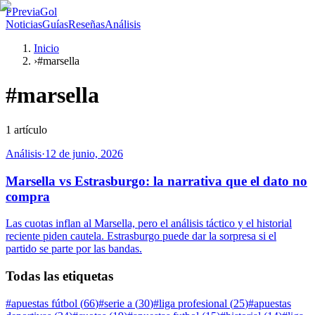
P
PreviaGol
Noticias
Guías
Reseñas
Análisis
Inicio
›
#marsella
#
marsella
1
artículo
Análisis
·
12 de junio, 2026
Marsella vs Estrasburgo: la narrativa que el dato no
compra
Las cuotas inflan al Marsella, pero el análisis táctico y el historial
reciente piden cautela. Estrasburgo puede dar la sorpresa si el
partido se parte por las bandas.
Todas las etiquetas
#
apuestas fútbol
(
66
)
#
serie a
(
30
)
#
liga profesional
(
25
)
#
apuestas