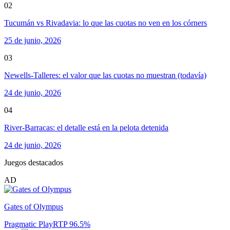
02
Tucumán vs Rivadavia: lo que las cuotas no ven en los córners
25 de junio, 2026
03
Newells-Talleres: el valor que las cuotas no muestran (todavía)
24 de junio, 2026
04
River-Barracas: el detalle está en la pelota detenida
24 de junio, 2026
Juegos destacados
AD
Gates of Olympus
Pragmatic Play
RTP
96.5
%