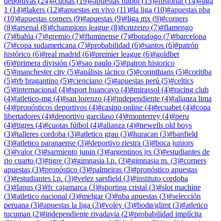
deportivas
(
24
)
#
cuotas
(
19
)
#
apuestas futbol
(
15
)
#
historial
(
14
)
#
liga
1
(
14
)
#
lakers
(
12
)
#
apuestas en vivo
(
11
)
#
la liga
(
10
)
#
apuestas nba
(
10
)
#
apuestas corners
(
9
)
#
apuestas
(
9
)
#
liga mx
(
9
)
#
corners
(
8
)
#
arsenal
(
8
)
#
champions league
(
8
)
#
cruzeiro
(
7
)
#
flamengo
(
7
)
#
bahia
(
7
)
#
gremio
(
7
)
#
fluminense
(
7
)
#
botafogo
(
7
)
#
barcelona
(
7
)
#
copa sudamericana
(
7
)
#
probabilidad
(
6
)
#
santos
(
6
)
#
patrón
histórico
(
6
)
#
real madrid
(
6
)
#
premier league
(
6
)
#
goldbet
(
6
)
#
primera división
(
5
)
#
sao paulo
(
5
)
#
patron historico
(
5
)
#
manchester city
(
5
)
#
análisis táctico
(
5
)
#
corinthians
(
5
)
#
coritiba
(
5
)
#
rb bragantino
(
5
)
#
cienciano
(
5
)
#
apuestas perú
(
5
)
#
celtics
(
5
)
#
internacional
(
4
)
#
sport huancayo
(
4
)
#
mirassol
(
4
)
#
racing club
(
4
)
#
atletico-mg
(
4
)
#
san lorenzo
(
4
)
#
independiente
(
4
)
#
alianza lima
(
4
)
#
pronósticos deportivos
(
4
)
#
casino online
(
4
)
#
ecuabet
(
4
)
#
copa
libertadores
(
4
)
#
deportivo garcilaso
(
4
)
#
monterrey
(
4
)
#
peru
(
4
)
#
tigres
(
4
)
#
cuotas fútbol
(
4
)
#
alianza
(
4
)
#
newells old boys
(
3
)
#
talleres cordoba
(
3
)
#
atletico grau
(
3
)
#
huracan
(
3
)
#
banfield
(
3
)
#
atletico paranaense
(
3
)
#
deportivo riestra
(
3
)
#
boca juniors
(
3
)
#
valor
(
3
)
#
sarmiento junin
(
3
)
#
argentinos jrs
(
3
)
#
estudiantes de
rio cuarto
(
3
)
#
tigre
(
3
)
#
gimnasia l.p.
(
3
)
#
gimnasia m.
(
3
)
#
corners
apuestas
(
3
)
#
pronóstico
(
3
)
#
palmeiras
(
3
)
#
pronóstico apuestas
(
3
)
#
estudiantes l.p.
(
3
)
#
velez sarsfield
(
3
)
#
instituto cordoba
(
3
)
#
lanus
(
3
)
#
fc cajamarca
(
3
)
#
sporting cristal
(
3
)
#
slot machine
(
3
)
#
atletico nacional
(
3
)
#
melgar
(
3
)
#
nba apuestas
(
3
)
#
selección
peruana
(
3
)
#
apuestas la liga
(
3
)
#
voley
(
3
)
#
bodø/glimt
(
3
)
#
atletico
tucuman
(
2
)
#
independiente rivadavia
(
2
)
#
probabilidad implícita