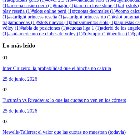
(
1
)
#
reseña casino peru
(
1
)
#
magic
(
1
)
#
am i in love shine
(
1
)
#
rtp slots
(
play reseña
(
1
)
#
slots online perú
(
1
)
#
cuotas decimales
(
1
)
#
como calcu
(
1
)
#
starlight princess reseña
(
1
)
#
starlight princess rtp
(
1
)
#
slot pragmat
tragamonedas
(
1
)
#
slots nuevos
(
1
)
#
lanzamientos slots
(
1
)
#
apuestas ca
vóley
(
1
)
#
tabla de posiciones
(
1
)
#
cuotas liga 1
(
1
)
#
derbi de los angel
(
1
)
#
sudamericano de clubes de voley
(
1
)
#
olympic
(
1
)
#
benfica
(
1
)
#
ga
Lo más leído
01
Inter-Cruzeiro: la probabilidad que el hincha no calcula
25 de junio, 2026
02
Tucumán vs Rivadavia: lo que las cuotas no ven en los córners
25 de junio, 2026
03
Newells-Talleres: el valor que las cuotas no muestran (todavía)