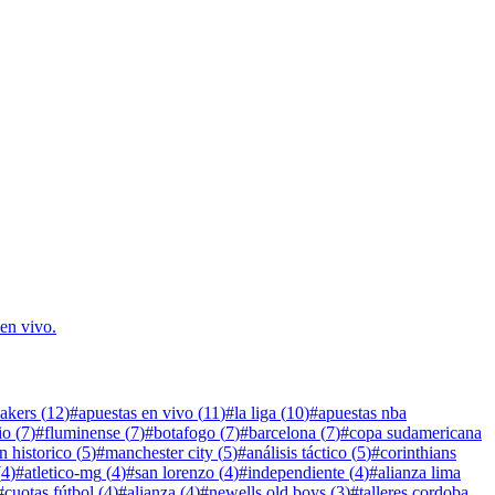
 en vivo.
lakers
(
12
)
#
apuestas en vivo
(
11
)
#
la liga
(
10
)
#
apuestas nba
io
(
7
)
#
fluminense
(
7
)
#
botafogo
(
7
)
#
barcelona
(
7
)
#
copa sudamericana
n historico
(
5
)
#
manchester city
(
5
)
#
análisis táctico
(
5
)
#
corinthians
(
4
)
#
atletico-mg
(
4
)
#
san lorenzo
(
4
)
#
independiente
(
4
)
#
alianza lima
#
cuotas fútbol
(
4
)
#
alianza
(
4
)
#
newells old boys
(
3
)
#
talleres cordoba