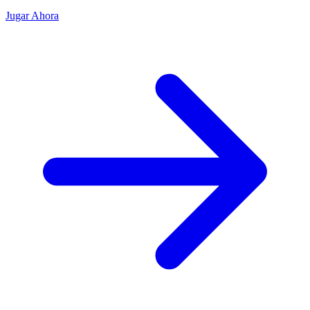
Jugar Ahora