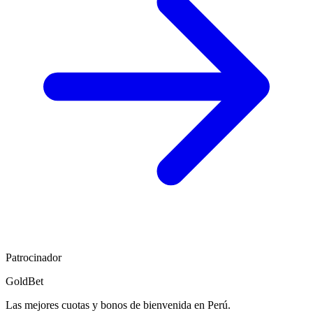
Patrocinador
GoldBet
Las mejores cuotas y bonos de bienvenida en Perú.