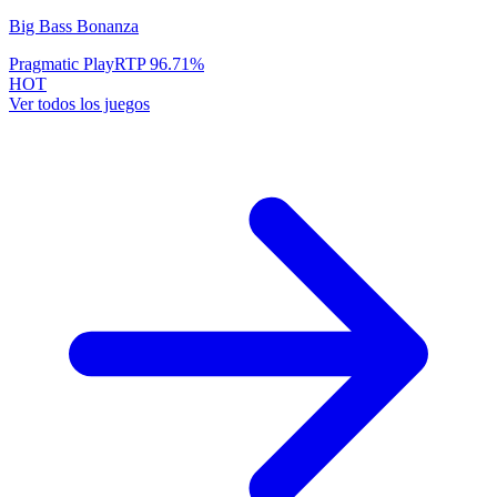
Big Bass Bonanza
Pragmatic Play
RTP
96.71
%
HOT
Ver todos los juegos