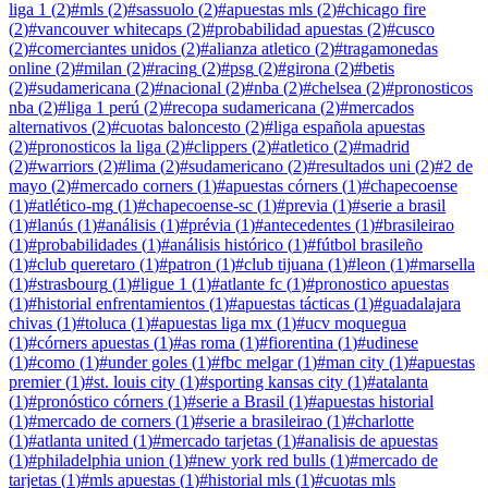
liga 1
(
2
)
#
mls
(
2
)
#
sassuolo
(
2
)
#
apuestas mls
(
2
)
#
chicago fire
(
2
)
#
vancouver whitecaps
(
2
)
#
probabilidad apuestas
(
2
)
#
cusco
(
2
)
#
comerciantes unidos
(
2
)
#
alianza atletico
(
2
)
#
tragamonedas
online
(
2
)
#
milan
(
2
)
#
racing
(
2
)
#
psg
(
2
)
#
girona
(
2
)
#
betis
(
2
)
#
sudamericana
(
2
)
#
nacional
(
2
)
#
nba
(
2
)
#
chelsea
(
2
)
#
pronosticos
nba
(
2
)
#
liga 1 perú
(
2
)
#
recopa sudamericana
(
2
)
#
mercados
alternativos
(
2
)
#
cuotas baloncesto
(
2
)
#
liga española apuestas
(
2
)
#
pronosticos la liga
(
2
)
#
clippers
(
2
)
#
atletico
(
2
)
#
madrid
(
2
)
#
warriors
(
2
)
#
lima
(
2
)
#
sudamericano
(
2
)
#
resultados uni
(
2
)
#
2 de
mayo
(
2
)
#
mercado corners
(
1
)
#
apuestas córners
(
1
)
#
chapecoense
(
1
)
#
atlético-mg
(
1
)
#
chapecoense-sc
(
1
)
#
previa
(
1
)
#
serie a brasil
(
1
)
#
lanús
(
1
)
#
análisis
(
1
)
#
prévia
(
1
)
#
antecedentes
(
1
)
#
brasileirao
(
1
)
#
probabilidades
(
1
)
#
análisis histórico
(
1
)
#
fútbol brasileño
(
1
)
#
club queretaro
(
1
)
#
patron
(
1
)
#
club tijuana
(
1
)
#
leon
(
1
)
#
marsella
(
1
)
#
strasbourg
(
1
)
#
ligue 1
(
1
)
#
atlante fc
(
1
)
#
pronostico apuestas
(
1
)
#
historial enfrentamientos
(
1
)
#
apuestas tácticas
(
1
)
#
guadalajara
chivas
(
1
)
#
toluca
(
1
)
#
apuestas liga mx
(
1
)
#
ucv moquegua
(
1
)
#
córners apuestas
(
1
)
#
as roma
(
1
)
#
fiorentina
(
1
)
#
udinese
(
1
)
#
como
(
1
)
#
under goles
(
1
)
#
fbc melgar
(
1
)
#
man city
(
1
)
#
apuestas
premier
(
1
)
#
st. louis city
(
1
)
#
sporting kansas city
(
1
)
#
atalanta
(
1
)
#
pronóstico córners
(
1
)
#
serie a Brasil
(
1
)
#
apuestas historial
(
1
)
#
mercado de corners
(
1
)
#
serie a brasileirao
(
1
)
#
charlotte
(
1
)
#
atlanta united
(
1
)
#
mercado tarjetas
(
1
)
#
analisis de apuestas
(
1
)
#
philadelphia union
(
1
)
#
new york red bulls
(
1
)
#
mercado de
tarjetas
(
1
)
#
mls apuestas
(
1
)
#
historial mls
(
1
)
#
cuotas mls