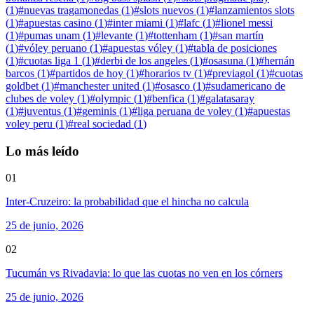
(
1
)
#
nuevas tragamonedas
(
1
)
#
slots nuevos
(
1
)
#
lanzamientos slots
(
1
)
#
apuestas casino
(
1
)
#
inter miami
(
1
)
#
lafc
(
1
)
#
lionel messi
(
1
)
#
pumas unam
(
1
)
#
levante
(
1
)
#
tottenham
(
1
)
#
san martín
(
1
)
#
vóley peruano
(
1
)
#
apuestas vóley
(
1
)
#
tabla de posiciones
(
1
)
#
cuotas liga 1
(
1
)
#
derbi de los angeles
(
1
)
#
osasuna
(
1
)
#
hernán
barcos
(
1
)
#
partidos de hoy
(
1
)
#
horarios tv
(
1
)
#
previagol
(
1
)
#
cuotas
goldbet
(
1
)
#
manchester united
(
1
)
#
osasco
(
1
)
#
sudamericano de
clubes de voley
(
1
)
#
olympic
(
1
)
#
benfica
(
1
)
#
galatasaray
(
1
)
#
juventus
(
1
)
#
geminis
(
1
)
#
liga peruana de voley
(
1
)
#
apuestas
voley peru
(
1
)
#
real sociedad
(
1
)
Lo más leído
01
Inter-Cruzeiro: la probabilidad que el hincha no calcula
25 de junio, 2026
02
Tucumán vs Rivadavia: lo que las cuotas no ven en los córners
25 de junio, 2026