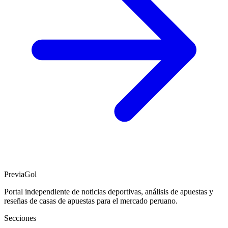
PreviaGol
Portal independiente de noticias deportivas, análisis de apuestas y
reseñas de casas de apuestas para el mercado peruano.
Secciones