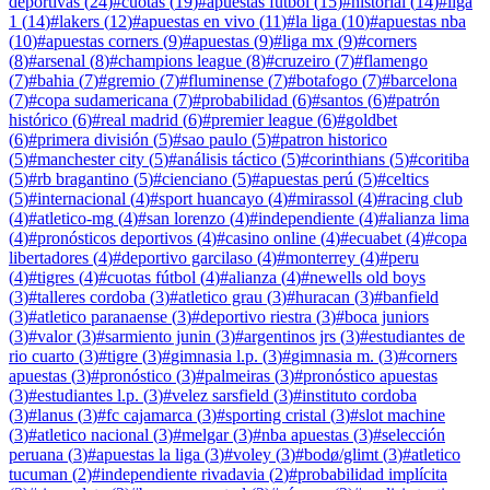
deportivas
(
24
)
#
cuotas
(
19
)
#
apuestas futbol
(
15
)
#
historial
(
14
)
#
liga
1
(
14
)
#
lakers
(
12
)
#
apuestas en vivo
(
11
)
#
la liga
(
10
)
#
apuestas nba
(
10
)
#
apuestas corners
(
9
)
#
apuestas
(
9
)
#
liga mx
(
9
)
#
corners
(
8
)
#
arsenal
(
8
)
#
champions league
(
8
)
#
cruzeiro
(
7
)
#
flamengo
(
7
)
#
bahia
(
7
)
#
gremio
(
7
)
#
fluminense
(
7
)
#
botafogo
(
7
)
#
barcelona
(
7
)
#
copa sudamericana
(
7
)
#
probabilidad
(
6
)
#
santos
(
6
)
#
patrón
histórico
(
6
)
#
real madrid
(
6
)
#
premier league
(
6
)
#
goldbet
(
6
)
#
primera división
(
5
)
#
sao paulo
(
5
)
#
patron historico
(
5
)
#
manchester city
(
5
)
#
análisis táctico
(
5
)
#
corinthians
(
5
)
#
coritiba
(
5
)
#
rb bragantino
(
5
)
#
cienciano
(
5
)
#
apuestas perú
(
5
)
#
celtics
(
5
)
#
internacional
(
4
)
#
sport huancayo
(
4
)
#
mirassol
(
4
)
#
racing club
(
4
)
#
atletico-mg
(
4
)
#
san lorenzo
(
4
)
#
independiente
(
4
)
#
alianza lima
(
4
)
#
pronósticos deportivos
(
4
)
#
casino online
(
4
)
#
ecuabet
(
4
)
#
copa
libertadores
(
4
)
#
deportivo garcilaso
(
4
)
#
monterrey
(
4
)
#
peru
(
4
)
#
tigres
(
4
)
#
cuotas fútbol
(
4
)
#
alianza
(
4
)
#
newells old boys
(
3
)
#
talleres cordoba
(
3
)
#
atletico grau
(
3
)
#
huracan
(
3
)
#
banfield
(
3
)
#
atletico paranaense
(
3
)
#
deportivo riestra
(
3
)
#
boca juniors
(
3
)
#
valor
(
3
)
#
sarmiento junin
(
3
)
#
argentinos jrs
(
3
)
#
estudiantes de
rio cuarto
(
3
)
#
tigre
(
3
)
#
gimnasia l.p.
(
3
)
#
gimnasia m.
(
3
)
#
corners
apuestas
(
3
)
#
pronóstico
(
3
)
#
palmeiras
(
3
)
#
pronóstico apuestas
(
3
)
#
estudiantes l.p.
(
3
)
#
velez sarsfield
(
3
)
#
instituto cordoba
(
3
)
#
lanus
(
3
)
#
fc cajamarca
(
3
)
#
sporting cristal
(
3
)
#
slot machine
(
3
)
#
atletico nacional
(
3
)
#
melgar
(
3
)
#
nba apuestas
(
3
)
#
selección
peruana
(
3
)
#
apuestas la liga
(
3
)
#
voley
(
3
)
#
bodø/glimt
(
3
)
#
atletico
tucuman
(
2
)
#
independiente rivadavia
(
2
)
#
probabilidad implícita