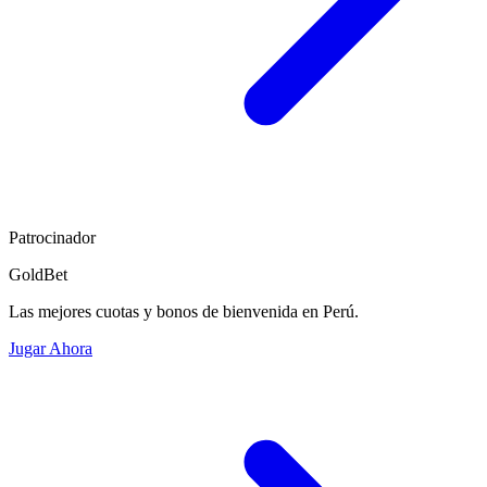
Patrocinador
GoldBet
Las mejores cuotas y bonos de bienvenida en Perú.
Jugar Ahora