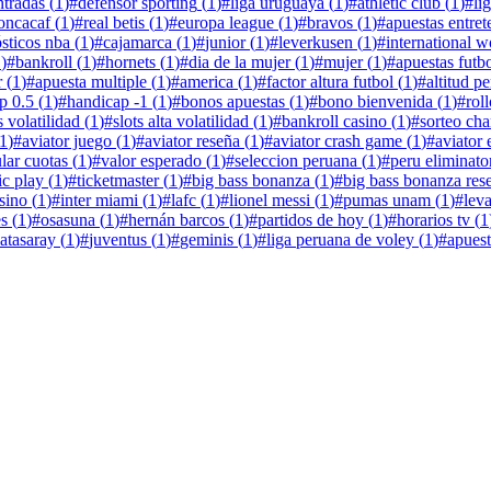
ntradas
(
1
)
#
defensor sporting
(
1
)
#
liga uruguaya
(
1
)
#
athletic club
(
1
)
#
lig
oncacaf
(
1
)
#
real betis
(
1
)
#
europa league
(
1
)
#
bravos
(
1
)
#
apuestas entre
sticos nba
(
1
)
#
cajamarca
(
1
)
#
junior
(
1
)
#
leverkusen
(
1
)
#
international 
1
)
#
bankroll
(
1
)
#
hornets
(
1
)
#
dia de la mujer
(
1
)
#
mujer
(
1
)
#
apuestas futb
r
(
1
)
#
apuesta multiple
(
1
)
#
america
(
1
)
#
factor altura futbol
(
1
)
#
altitud pe
p 0.5
(
1
)
#
handicap -1
(
1
)
#
bonos apuestas
(
1
)
#
bono bienvenida
(
1
)
#
rol
 volatilidad
(
1
)
#
slots alta volatilidad
(
1
)
#
bankroll casino
(
1
)
#
sorteo ch
1
)
#
aviator juego
(
1
)
#
aviator reseña
(
1
)
#
aviator crash game
(
1
)
#
aviator 
lar cuotas
(
1
)
#
valor esperado
(
1
)
#
seleccion peruana
(
1
)
#
peru eliminato
ic play
(
1
)
#
ticketmaster
(
1
)
#
big bass bonanza
(
1
)
#
big bass bonanza res
sino
(
1
)
#
inter miami
(
1
)
#
lafc
(
1
)
#
lionel messi
(
1
)
#
pumas unam
(
1
)
#
lev
es
(
1
)
#
osasuna
(
1
)
#
hernán barcos
(
1
)
#
partidos de hoy
(
1
)
#
horarios tv
(
1
latasaray
(
1
)
#
juventus
(
1
)
#
geminis
(
1
)
#
liga peruana de voley
(
1
)
#
apuest