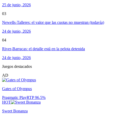
25 de junio, 2026
03
Newells-Talleres: el valor que las cuotas no muestran (todavía)
24 de junio, 2026
04
River-Barracas: el detalle está en la pelota detenida
24 de junio, 2026
Juegos destacados
AD
Gates of Olympus
Pragmatic Play
RTP
96.5
%
HOT
Sweet Bonanza