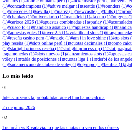
williams
(
1
)
#
robbie williams peru
(
1
)
#
ticketmaster peru
(
1
)
#
reventa e
(
1
)
#
concachampions
(
1
)
#
adt vs melgar
(
1
)
#
seattle
(
1
)
#
sounders
(
1
)
#
c
(
1
)
#
mercedes
(
1
)
#
sevilla
(
1
)
#
juarez
(
1
)
#
newcastle
(
1
)
#
bulls
(
1
)
#
pronó
(
1
)
#
chankas
(
1
)
#
universitario
(
1
)
#
mansfield
(
1
)
#
fa cup
(
1
)
#
nuggets
(
(
1
)
#
carioca 2026
(
1
)
#
apuestas combinadas
(
1
)
#
parlay
(
1
)
#
acumulado
(
1
)
#
cusco fc
(
1
)
#
handicap asiatico
(
1
)
#
apuestas handicap
(
1
)
#
handica
(
1
)
#
apuestas goles
(
1
)
#
over 2.5
(
1
)
#
volatilidad slots
(
1
)
#
tragamonedas
(
1
)
#
reseña casino peru
(
1
)
#
magic
(
1
)
#
am i in love shine
(
1
)
#
rtp slots
(
play reseña
(
1
)
#
slots online perú
(
1
)
#
cuotas decimales
(
1
)
#
como calcu
(
1
)
#
starlight princess reseña
(
1
)
#
starlight princess rtp
(
1
)
#
slot pragmat
tragamonedas
(
1
)
#
slots nuevos
(
1
)
#
lanzamientos slots
(
1
)
#
apuestas ca
vóley
(
1
)
#
tabla de posiciones
(
1
)
#
cuotas liga 1
(
1
)
#
derbi de los angel
(
1
)
#
sudamericano de clubes de voley
(
1
)
#
olympic
(
1
)
#
benfica
(
1
)
#
ga
Lo más leído
01
Inter-Cruzeiro: la probabilidad que el hincha no calcula
25 de junio, 2026
02
Tucumán vs Rivadavia: lo que las cuotas no ven en los córners