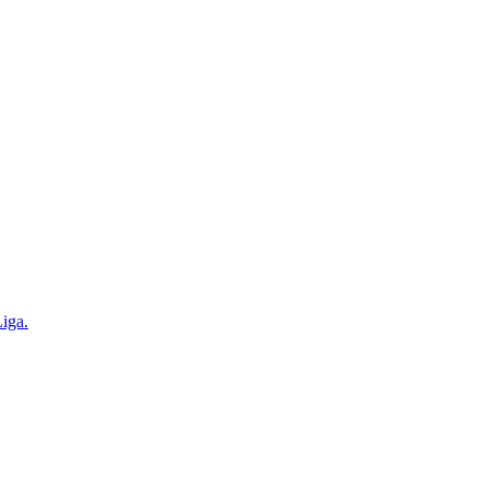
Liga.