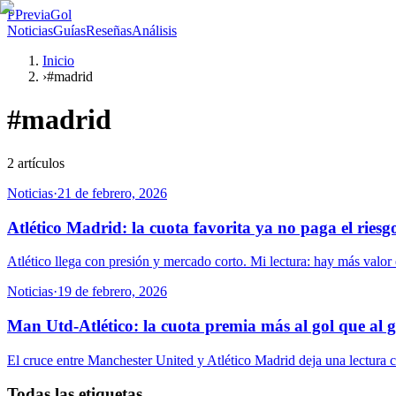
P
PreviaGol
Noticias
Guías
Reseñas
Análisis
Inicio
›
#madrid
#
madrid
2
artículos
Noticias
·
21 de febrero, 2026
Atlético Madrid: la cuota favorita ya no paga el riesgo
Atlético llega con presión y mercado corto. Mi lectura: hay más valor 
Noticias
·
19 de febrero, 2026
Man Utd-Atlético: la cuota premia más al gol que al
El cruce entre Manchester United y Atlético Madrid deja una lectura 
Todas las etiquetas