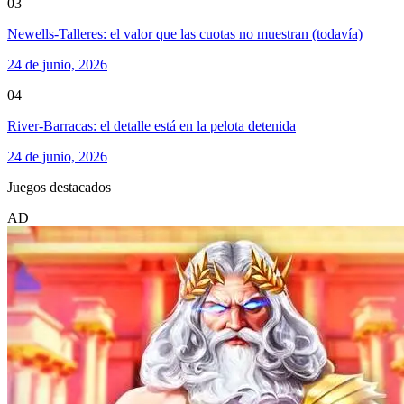
03
Newells-Talleres: el valor que las cuotas no muestran (todavía)
24 de junio, 2026
04
River-Barracas: el detalle está en la pelota detenida
24 de junio, 2026
Juegos destacados
AD