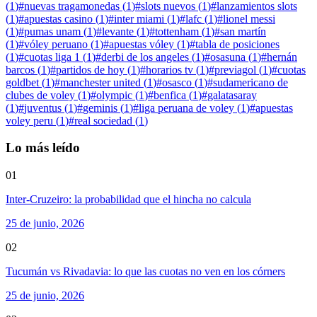
(
1
)
#
nuevas tragamonedas
(
1
)
#
slots nuevos
(
1
)
#
lanzamientos slots
(
1
)
#
apuestas casino
(
1
)
#
inter miami
(
1
)
#
lafc
(
1
)
#
lionel messi
(
1
)
#
pumas unam
(
1
)
#
levante
(
1
)
#
tottenham
(
1
)
#
san martín
(
1
)
#
vóley peruano
(
1
)
#
apuestas vóley
(
1
)
#
tabla de posiciones
(
1
)
#
cuotas liga 1
(
1
)
#
derbi de los angeles
(
1
)
#
osasuna
(
1
)
#
hernán
barcos
(
1
)
#
partidos de hoy
(
1
)
#
horarios tv
(
1
)
#
previagol
(
1
)
#
cuotas
goldbet
(
1
)
#
manchester united
(
1
)
#
osasco
(
1
)
#
sudamericano de
clubes de voley
(
1
)
#
olympic
(
1
)
#
benfica
(
1
)
#
galatasaray
(
1
)
#
juventus
(
1
)
#
geminis
(
1
)
#
liga peruana de voley
(
1
)
#
apuestas
voley peru
(
1
)
#
real sociedad
(
1
)
Lo más leído
01
Inter-Cruzeiro: la probabilidad que el hincha no calcula
25 de junio, 2026
02
Tucumán vs Rivadavia: lo que las cuotas no ven en los córners
25 de junio, 2026