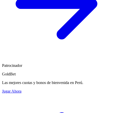
Patrocinador
GoldBet
Las mejores cuotas y bonos de bienvenida en Perú.
Jugar Ahora