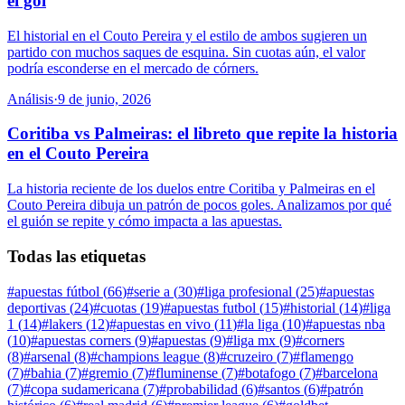
el gol
El historial en el Couto Pereira y el estilo de ambos sugieren un
partido con muchos saques de esquina. Sin cuotas aún, el valor
podría esconderse en el mercado de córners.
Análisis
·
9 de junio, 2026
Coritiba vs Palmeiras: el libreto que repite la historia
en el Couto Pereira
La historia reciente de los duelos entre Coritiba y Palmeiras en el
Couto Pereira dibuja un patrón de pocos goles. Analizamos por qué
el guión se repite y cómo impacta a las apuestas.
Todas las etiquetas
#
apuestas fútbol
(
66
)
#
serie a
(
30
)
#
liga profesional
(
25
)
#
apuestas
deportivas
(
24
)
#
cuotas
(
19
)
#
apuestas futbol
(
15
)
#
historial
(
14
)
#
liga
1
(
14
)
#
lakers
(
12
)
#
apuestas en vivo
(
11
)
#
la liga
(
10
)
#
apuestas nba
(
10
)
#
apuestas corners
(
9
)
#
apuestas
(
9
)
#
liga mx
(
9
)
#
corners
(
8
)
#
arsenal
(
8
)
#
champions league
(
8
)
#
cruzeiro
(
7
)
#
flamengo
(
7
)
#
bahia
(
7
)
#
gremio
(
7
)
#
fluminense
(
7
)
#
botafogo
(
7
)
#
barcelona
(
7
)
#
copa sudamericana
(
7
)
#
probabilidad
(
6
)
#
santos
(
6
)
#
patrón