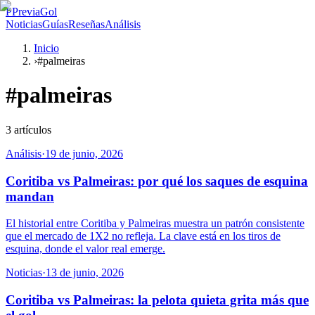
P
PreviaGol
Noticias
Guías
Reseñas
Análisis
Inicio
›
#palmeiras
#
palmeiras
3
artículos
Análisis
·
19 de junio, 2026
Coritiba vs Palmeiras: por qué los saques de esquina
mandan
El historial entre Coritiba y Palmeiras muestra un patrón consistente
que el mercado de 1X2 no refleja. La clave está en los tiros de
esquina, donde el valor real emerge.
Noticias
·
13 de junio, 2026
Coritiba vs Palmeiras: la pelota quieta grita más que