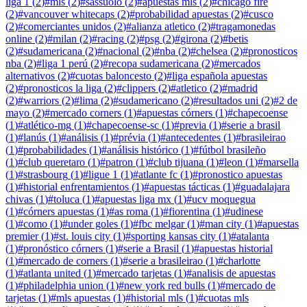
liga 1
(
2
)
#
mls
(
2
)
#
sassuolo
(
2
)
#
apuestas mls
(
2
)
#
chicago fire
(
2
)
#
vancouver whitecaps
(
2
)
#
probabilidad apuestas
(
2
)
#
cusco
(
2
)
#
comerciantes unidos
(
2
)
#
alianza atletico
(
2
)
#
tragamonedas
online
(
2
)
#
milan
(
2
)
#
racing
(
2
)
#
psg
(
2
)
#
girona
(
2
)
#
betis
(
2
)
#
sudamericana
(
2
)
#
nacional
(
2
)
#
nba
(
2
)
#
chelsea
(
2
)
#
pronosticos
nba
(
2
)
#
liga 1 perú
(
2
)
#
recopa sudamericana
(
2
)
#
mercados
alternativos
(
2
)
#
cuotas baloncesto
(
2
)
#
liga española apuestas
(
2
)
#
pronosticos la liga
(
2
)
#
clippers
(
2
)
#
atletico
(
2
)
#
madrid
(
2
)
#
warriors
(
2
)
#
lima
(
2
)
#
sudamericano
(
2
)
#
resultados uni
(
2
)
#
2 de
mayo
(
2
)
#
mercado corners
(
1
)
#
apuestas córners
(
1
)
#
chapecoense
(
1
)
#
atlético-mg
(
1
)
#
chapecoense-sc
(
1
)
#
previa
(
1
)
#
serie a brasil
(
1
)
#
lanús
(
1
)
#
análisis
(
1
)
#
prévia
(
1
)
#
antecedentes
(
1
)
#
brasileirao
(
1
)
#
probabilidades
(
1
)
#
análisis histórico
(
1
)
#
fútbol brasileño
(
1
)
#
club queretaro
(
1
)
#
patron
(
1
)
#
club tijuana
(
1
)
#
leon
(
1
)
#
marsella
(
1
)
#
strasbourg
(
1
)
#
ligue 1
(
1
)
#
atlante fc
(
1
)
#
pronostico apuestas
(
1
)
#
historial enfrentamientos
(
1
)
#
apuestas tácticas
(
1
)
#
guadalajara
chivas
(
1
)
#
toluca
(
1
)
#
apuestas liga mx
(
1
)
#
ucv moquegua
(
1
)
#
córners apuestas
(
1
)
#
as roma
(
1
)
#
fiorentina
(
1
)
#
udinese
(
1
)
#
como
(
1
)
#
under goles
(
1
)
#
fbc melgar
(
1
)
#
man city
(
1
)
#
apuestas
premier
(
1
)
#
st. louis city
(
1
)
#
sporting kansas city
(
1
)
#
atalanta
(
1
)
#
pronóstico córners
(
1
)
#
serie a Brasil
(
1
)
#
apuestas historial
(
1
)
#
mercado de corners
(
1
)
#
serie a brasileirao
(
1
)
#
charlotte
(
1
)
#
atlanta united
(
1
)
#
mercado tarjetas
(
1
)
#
analisis de apuestas
(
1
)
#
philadelphia union
(
1
)
#
new york red bulls
(
1
)
#
mercado de
tarjetas
(
1
)
#
mls apuestas
(
1
)
#
historial mls
(
1
)
#
cuotas mls