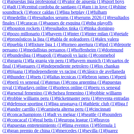
(
1
)
#
apuestas liga profesional
(
1
)
#
valor de apuesta
(
1
)
#
sport boys
(
1
)
#
adt
(
1
)
#
central cordoba de santiago
(
1
)
#
am i in love
(
1
)
#
shine
soundtrack
(
1
)
#
once caldas
(
1
)
#
liga betplay
(
1
)
#
fulham
(
1
)
#
medellin
(
1
)
#
resultados serums
(
1
)
#
serums 2026
(
1
)
#
resultados
finales
(
1
)
#
caracas
(
1
)
#
saques de esquina
(
1
)
#
nba playoffs
(
1
)
#
houston rockets
(
1
)
#
resultados tinka
(
1
)
#
tinka domingo
(
1
)
#
pozo millonario
(
1
)
#
bayern
(
1
)
#
inter
(
1
)
#
inter milan
(
1
)
#
getafe
(
1
)
#
pronósticos la liga
(
1
)
#
tabla de goleadores
(
1
)
#
alex valera
(
1
)
#
puebla
(
1
)
#
fixture liga 1
(
1
)
#
torneo apertura
(
1
)
#
ipd
(
1
)
#
deporte
peruano
(
1
)
#
medallistas peruanos
(
1
)
#
hoffenheim
(
1
)
#
dortmund
(
1
)
#
bundesliga
(
1
)
#
napoli
(
1
)
#
napoli vs lazio
(
1
)
#
conmebol
(
1
)
#
granja
(
1
)
#
la granja vip peru
(
1
)
#
bayern munich
(
1
)
#
cuartos de
final
(
1
)
#
jaguares
(
1
)
#
independiente petrolero
(
1
)
#
los chankas
(
1
)
#
tijuana
(
1
)
#
independiente vs racing
(
1
)
#
clásico de avellaneda
(
1
)
#
thunder
(
1
)
#
nets
(
1
)
#
faltas tecnicas
(
1
)
#
lebron james
(
1
)
#
perú
(
1
)
#
perú vs senegal
(
1
)
#
atenas
(
1
)
#
copa argentina
(
1
)
#
apuestas
royal
(
1
)
#
parlays online
(
1
)
#
sorteos online
(
1
)
#
peru vs senegal
(
1
)
#
arsenal femenino
(
1
)
#
chelsea femenino
(
1
)
#
robbie williams
(
1
)
#
robbie williams peru
(
1
)
#
ticketmaster peru
(
1
)
#
reventa entradas
(
1
)
#
defensor sporting
(
1
)
#
liga uruguaya
(
1
)
#
athletic club
(
1
)
#
liga f
(
1
)
#
andre carrillo
(
1
)
#
camiseta alterna peru
(
1
)
#
cincinnati
(
1
)
#
concachampions
(
1
)
#
adt vs melgar
(
1
)
#
seattle
(
1
)
#
sounders
(
1
)
#
concacaf
(
1
)
#
real betis
(
1
)
#
europa league
(
1
)
#
bravos
(
1
)
#
apuestas entretenimiento
(
1
)
#
lima eventos
(
1
)
#
fórmula 1
(
1
)
#
gran premio de china
(
1
)
#
mercedes
(
1
)
#
sevilla
(
1
)
#
juarez