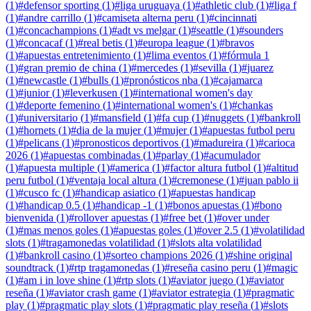
(
1
)
#
defensor sporting
(
1
)
#
liga uruguaya
(
1
)
#
athletic club
(
1
)
#
liga f
(
1
)
#
andre carrillo
(
1
)
#
camiseta alterna peru
(
1
)
#
cincinnati
(
1
)
#
concachampions
(
1
)
#
adt vs melgar
(
1
)
#
seattle
(
1
)
#
sounders
(
1
)
#
concacaf
(
1
)
#
real betis
(
1
)
#
europa league
(
1
)
#
bravos
(
1
)
#
apuestas entretenimiento
(
1
)
#
lima eventos
(
1
)
#
fórmula 1
(
1
)
#
gran premio de china
(
1
)
#
mercedes
(
1
)
#
sevilla
(
1
)
#
juarez
(
1
)
#
newcastle
(
1
)
#
bulls
(
1
)
#
pronósticos nba
(
1
)
#
cajamarca
(
1
)
#
junior
(
1
)
#
leverkusen
(
1
)
#
international women's day
(
1
)
#
deporte femenino
(
1
)
#
international women's
(
1
)
#
chankas
(
1
)
#
universitario
(
1
)
#
mansfield
(
1
)
#
fa cup
(
1
)
#
nuggets
(
1
)
#
bankroll
(
1
)
#
hornets
(
1
)
#
dia de la mujer
(
1
)
#
mujer
(
1
)
#
apuestas futbol peru
(
1
)
#
pelicans
(
1
)
#
pronosticos deportivos
(
1
)
#
madureira
(
1
)
#
carioca
2026
(
1
)
#
apuestas combinadas
(
1
)
#
parlay
(
1
)
#
acumulador
(
1
)
#
apuesta multiple
(
1
)
#
america
(
1
)
#
factor altura futbol
(
1
)
#
altitud
peru futbol
(
1
)
#
ventaja local altura
(
1
)
#
cremonese
(
1
)
#
juan pablo ii
(
1
)
#
cusco fc
(
1
)
#
handicap asiatico
(
1
)
#
apuestas handicap
(
1
)
#
handicap 0.5
(
1
)
#
handicap -1
(
1
)
#
bonos apuestas
(
1
)
#
bono
bienvenida
(
1
)
#
rollover apuestas
(
1
)
#
free bet
(
1
)
#
over under
(
1
)
#
mas menos goles
(
1
)
#
apuestas goles
(
1
)
#
over 2.5
(
1
)
#
volatilidad
slots
(
1
)
#
tragamonedas volatilidad
(
1
)
#
slots alta volatilidad
(
1
)
#
bankroll casino
(
1
)
#
sorteo champions 2026
(
1
)
#
shine original
soundtrack
(
1
)
#
rtp tragamonedas
(
1
)
#
reseña casino peru
(
1
)
#
magic
(
1
)
#
am i in love shine
(
1
)
#
rtp slots
(
1
)
#
aviator juego
(
1
)
#
aviator
reseña
(
1
)
#
aviator crash game
(
1
)
#
aviator estrategia
(
1
)
#
pragmatic
play
(
1
)
#
pragmatic play slots
(
1
)
#
pragmatic play reseña
(
1
)
#
slots