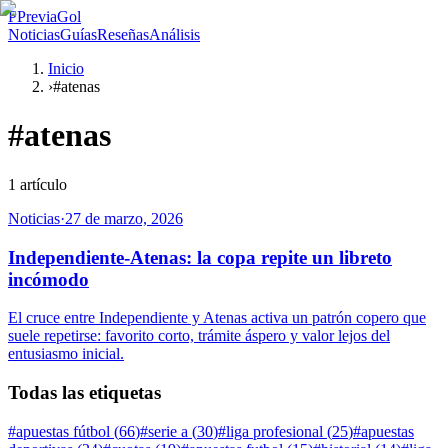
P
PreviaGol
Noticias
Guías
Reseñas
Análisis
Inicio
›
#atenas
#
atenas
1
artículo
Noticias
·
27 de marzo, 2026
Independiente-Atenas: la copa repite un libreto
incómodo
El cruce entre Independiente y Atenas activa un patrón copero que
suele repetirse: favorito corto, trámite áspero y valor lejos del
entusiasmo inicial.
Todas las etiquetas
#
apuestas fútbol
(
66
)
#
serie a
(
30
)
#
liga profesional
(
25
)
#
apuestas