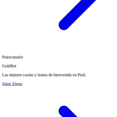
Patrocinador
GoldBet
Las mejores cuotas y bonos de bienvenida en Perú.
Jugar Ahora