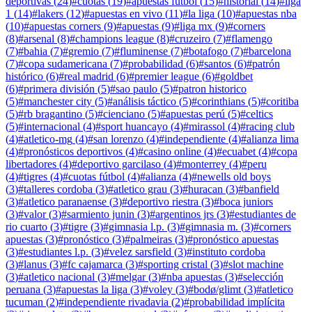
deportivas
(
24
)
#
cuotas
(
19
)
#
apuestas futbol
(
15
)
#
historial
(
14
)
#
liga
1
(
14
)
#
lakers
(
12
)
#
apuestas en vivo
(
11
)
#
la liga
(
10
)
#
apuestas nba
(
10
)
#
apuestas corners
(
9
)
#
apuestas
(
9
)
#
liga mx
(
9
)
#
corners
(
8
)
#
arsenal
(
8
)
#
champions league
(
8
)
#
cruzeiro
(
7
)
#
flamengo
(
7
)
#
bahia
(
7
)
#
gremio
(
7
)
#
fluminense
(
7
)
#
botafogo
(
7
)
#
barcelona
(
7
)
#
copa sudamericana
(
7
)
#
probabilidad
(
6
)
#
santos
(
6
)
#
patrón
histórico
(
6
)
#
real madrid
(
6
)
#
premier league
(
6
)
#
goldbet
(
6
)
#
primera división
(
5
)
#
sao paulo
(
5
)
#
patron historico
(
5
)
#
manchester city
(
5
)
#
análisis táctico
(
5
)
#
corinthians
(
5
)
#
coritiba
(
5
)
#
rb bragantino
(
5
)
#
cienciano
(
5
)
#
apuestas perú
(
5
)
#
celtics
(
5
)
#
internacional
(
4
)
#
sport huancayo
(
4
)
#
mirassol
(
4
)
#
racing club
(
4
)
#
atletico-mg
(
4
)
#
san lorenzo
(
4
)
#
independiente
(
4
)
#
alianza lima
(
4
)
#
pronósticos deportivos
(
4
)
#
casino online
(
4
)
#
ecuabet
(
4
)
#
copa
libertadores
(
4
)
#
deportivo garcilaso
(
4
)
#
monterrey
(
4
)
#
peru
(
4
)
#
tigres
(
4
)
#
cuotas fútbol
(
4
)
#
alianza
(
4
)
#
newells old boys
(
3
)
#
talleres cordoba
(
3
)
#
atletico grau
(
3
)
#
huracan
(
3
)
#
banfield
(
3
)
#
atletico paranaense
(
3
)
#
deportivo riestra
(
3
)
#
boca juniors
(
3
)
#
valor
(
3
)
#
sarmiento junin
(
3
)
#
argentinos jrs
(
3
)
#
estudiantes de
rio cuarto
(
3
)
#
tigre
(
3
)
#
gimnasia l.p.
(
3
)
#
gimnasia m.
(
3
)
#
corners
apuestas
(
3
)
#
pronóstico
(
3
)
#
palmeiras
(
3
)
#
pronóstico apuestas
(
3
)
#
estudiantes l.p.
(
3
)
#
velez sarsfield
(
3
)
#
instituto cordoba
(
3
)
#
lanus
(
3
)
#
fc cajamarca
(
3
)
#
sporting cristal
(
3
)
#
slot machine
(
3
)
#
atletico nacional
(
3
)
#
melgar
(
3
)
#
nba apuestas
(
3
)
#
selección
peruana
(
3
)
#
apuestas la liga
(
3
)
#
voley
(
3
)
#
bodø/glimt
(
3
)
#
atletico
tucuman
(
2
)
#
independiente rivadavia
(
2
)
#
probabilidad implícita