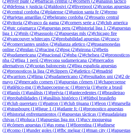
(
2
)
#
river plate
(
2
)
#
barracas central
(
2
)
#
córners
(
2
)
#
analisis tactico
(
2
)
#
defensa y justicia
(
2
)
#
aldosivi
(
2
)
#
liverpool
(
2
)
#
cuotas apuestas
(
2
)
#
central cordoba
(
2
)
#
platense
(
2
)
#
union santa fe
(
2
)
#
remo
(
2
)
#
tarjetas amarillas
(
2
)
#
belgrano cordoba
(
2
)
#
rosario central
(
2
)
#
vitoria
(
2
)
#
vasco da gama
(
2
)
#
corners serie a
(
2
)
#
club america
(
2
)
#
utc cajamarca
(
2
)
#
apuestas peru
(
2
)
#
historial liga 1
(
2
)
#
apuestas
liga 1
(
2
)
#
mls
(
2
)
#
sassuolo
(
2
)
#
apuestas mls
(
2
)
#
chicago fire
(
2
)
#
vancouver whitecaps
(
2
)
#
probabilidad apuestas
(
2
)
#
cusco
(
2
)
#
comerciantes unidos
(
2
)
#
alianza atletico
(
2
)
#
tragamonedas
online
(
2
)
#
milan
(
2
)
#
racing
(
2
)
#
psg
(
2
)
#
girona
(
2
)
#
betis
(
2
)
#
sudamericana
(
2
)
#
nacional
(
2
)
#
nba
(
2
)
#
chelsea
(
2
)
#
pronosticos
nba
(
2
)
#
liga 1 perú
(
2
)
#
recopa sudamericana
(
2
)
#
mercados
alternativos
(
2
)
#
cuotas baloncesto
(
2
)
#
liga española apuestas
(
2
)
#
pronosticos la liga
(
2
)
#
clippers
(
2
)
#
atletico
(
2
)
#
madrid
(
2
)
#
warriors
(
2
)
#
lima
(
2
)
#
sudamericano
(
2
)
#
resultados uni
(
2
)
#
2 de
mayo
(
2
)
#
mercado corners
(
1
)
#
apuestas córners
(
1
)
#
chapecoense
(
1
)
#
atlético-mg
(
1
)
#
chapecoense-sc
(
1
)
#
previa
(
1
)
#
serie a brasil
(
1
)
#
lanús
(
1
)
#
análisis
(
1
)
#
prévia
(
1
)
#
antecedentes
(
1
)
#
brasileirao
(
1
)
#
probabilidades
(
1
)
#
análisis histórico
(
1
)
#
fútbol brasileño
(
1
)
#
club queretaro
(
1
)
#
patron
(
1
)
#
club tijuana
(
1
)
#
leon
(
1
)
#
marsella
(
1
)
#
strasbourg
(
1
)
#
ligue 1
(
1
)
#
atlante fc
(
1
)
#
pronostico apuestas
(
1
)
#
historial enfrentamientos
(
1
)
#
apuestas tácticas
(
1
)
#
guadalajara
chivas
(
1
)
#
toluca
(
1
)
#
apuestas liga mx
(
1
)
#
ucv moquegua
(
1
)
#
córners apuestas
(
1
)
#
as roma
(
1
)
#
fiorentina
(
1
)
#
udinese
(
1
)
#
como
(
1
)
#
under goles
(
1
)
#
fbc melgar
(
1
)
#
man city
(
1
)
#
apuestas