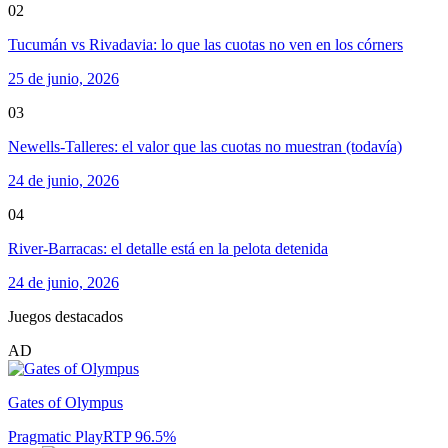
02
Tucumán vs Rivadavia: lo que las cuotas no ven en los córners
25 de junio, 2026
03
Newells-Talleres: el valor que las cuotas no muestran (todavía)
24 de junio, 2026
04
River-Barracas: el detalle está en la pelota detenida
24 de junio, 2026
Juegos destacados
AD
Gates of Olympus
Pragmatic Play
RTP
96.5
%