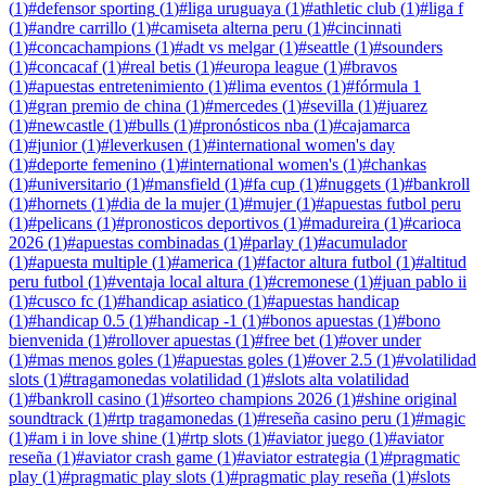
(
1
)
#
defensor sporting
(
1
)
#
liga uruguaya
(
1
)
#
athletic club
(
1
)
#
liga f
(
1
)
#
andre carrillo
(
1
)
#
camiseta alterna peru
(
1
)
#
cincinnati
(
1
)
#
concachampions
(
1
)
#
adt vs melgar
(
1
)
#
seattle
(
1
)
#
sounders
(
1
)
#
concacaf
(
1
)
#
real betis
(
1
)
#
europa league
(
1
)
#
bravos
(
1
)
#
apuestas entretenimiento
(
1
)
#
lima eventos
(
1
)
#
fórmula 1
(
1
)
#
gran premio de china
(
1
)
#
mercedes
(
1
)
#
sevilla
(
1
)
#
juarez
(
1
)
#
newcastle
(
1
)
#
bulls
(
1
)
#
pronósticos nba
(
1
)
#
cajamarca
(
1
)
#
junior
(
1
)
#
leverkusen
(
1
)
#
international women's day
(
1
)
#
deporte femenino
(
1
)
#
international women's
(
1
)
#
chankas
(
1
)
#
universitario
(
1
)
#
mansfield
(
1
)
#
fa cup
(
1
)
#
nuggets
(
1
)
#
bankroll
(
1
)
#
hornets
(
1
)
#
dia de la mujer
(
1
)
#
mujer
(
1
)
#
apuestas futbol peru
(
1
)
#
pelicans
(
1
)
#
pronosticos deportivos
(
1
)
#
madureira
(
1
)
#
carioca
2026
(
1
)
#
apuestas combinadas
(
1
)
#
parlay
(
1
)
#
acumulador
(
1
)
#
apuesta multiple
(
1
)
#
america
(
1
)
#
factor altura futbol
(
1
)
#
altitud
peru futbol
(
1
)
#
ventaja local altura
(
1
)
#
cremonese
(
1
)
#
juan pablo ii
(
1
)
#
cusco fc
(
1
)
#
handicap asiatico
(
1
)
#
apuestas handicap
(
1
)
#
handicap 0.5
(
1
)
#
handicap -1
(
1
)
#
bonos apuestas
(
1
)
#
bono
bienvenida
(
1
)
#
rollover apuestas
(
1
)
#
free bet
(
1
)
#
over under
(
1
)
#
mas menos goles
(
1
)
#
apuestas goles
(
1
)
#
over 2.5
(
1
)
#
volatilidad
slots
(
1
)
#
tragamonedas volatilidad
(
1
)
#
slots alta volatilidad
(
1
)
#
bankroll casino
(
1
)
#
sorteo champions 2026
(
1
)
#
shine original
soundtrack
(
1
)
#
rtp tragamonedas
(
1
)
#
reseña casino peru
(
1
)
#
magic
(
1
)
#
am i in love shine
(
1
)
#
rtp slots
(
1
)
#
aviator juego
(
1
)
#
aviator
reseña
(
1
)
#
aviator crash game
(
1
)
#
aviator estrategia
(
1
)
#
pragmatic
play
(
1
)
#
pragmatic play slots
(
1
)
#
pragmatic play reseña
(
1
)
#
slots