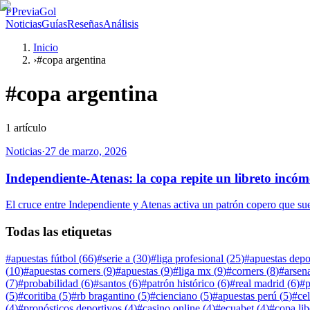
P
PreviaGol
Noticias
Guías
Reseñas
Análisis
Inicio
›
#copa argentina
#
copa argentina
1
artículo
Noticias
·
27 de marzo, 2026
Independiente-Atenas: la copa repite un libreto incó
El cruce entre Independiente y Atenas activa un patrón copero que suele
Todas las etiquetas
#
apuestas fútbol
(
66
)
#
serie a
(
30
)
#
liga profesional
(
25
)
#
apuestas depo
(
10
)
#
apuestas corners
(
9
)
#
apuestas
(
9
)
#
liga mx
(
9
)
#
corners
(
8
)
#
arsen
(
7
)
#
probabilidad
(
6
)
#
santos
(
6
)
#
patrón histórico
(
6
)
#
real madrid
(
6
)
#
p
(
5
)
#
coritiba
(
5
)
#
rb bragantino
(
5
)
#
cienciano
(
5
)
#
apuestas perú
(
5
)
#
cel
(
4
)
#
pronósticos deportivos
(
4
)
#
casino online
(
4
)
#
ecuabet
(
4
)
#
copa lib