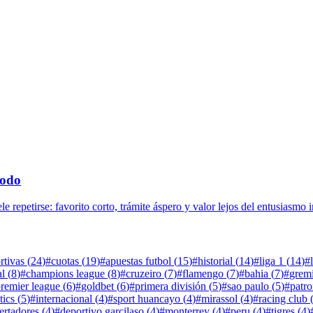
modo
 repetirse: favorito corto, trámite áspero y valor lejos del entusiasmo in
rtivas
(
24
)
#
cuotas
(
19
)
#
apuestas futbol
(
15
)
#
historial
(
14
)
#
liga 1
(
14
)
#
al
(
8
)
#
champions league
(
8
)
#
cruzeiro
(
7
)
#
flamengo
(
7
)
#
bahia
(
7
)
#
grem
remier league
(
6
)
#
goldbet
(
6
)
#
primera división
(
5
)
#
sao paulo
(
5
)
#
patro
tics
(
5
)
#
internacional
(
4
)
#
sport huancayo
(
4
)
#
mirassol
(
4
)
#
racing club
ertadores
(
4
)
#
deportivo garcilaso
(
4
)
#
monterrey
(
4
)
#
peru
(
4
)
#
tigres
(
4
)