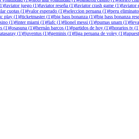
1
)
#
aviator juego
(
1
)
#
aviator reseña
(
1
)
#
aviator crash game
(
1
)
#
aviator 
lar cuotas
(
1
)
#
valor esperado
(
1
)
#
seleccion peruana
(
1
)
#
peru eliminato
ic play
(
1
)
#
ticketmaster
(
1
)
#
big bass bonanza
(
1
)
#
big bass bonanza res
sino
(
1
)
#
inter miami
(
1
)
#
lafc
(
1
)
#
lionel messi
(
1
)
#
pumas unam
(
1
)
#
lev
es
(
1
)
#
osasuna
(
1
)
#
hernán barcos
(
1
)
#
partidos de hoy
(
1
)
#
horarios tv
(
1
latasaray
(
1
)
#
juventus
(
1
)
#
geminis
(
1
)
#
liga peruana de voley
(
1
)
#
apuest