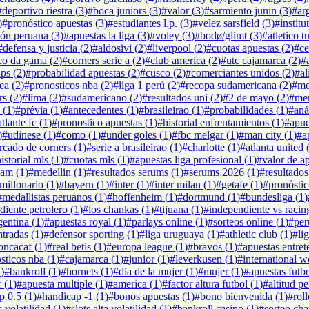
#
deportivo riestra
(
3
)
#
boca juniors
(
3
)
#
valor
(
3
)
#
sarmiento junin
(
3
)
#
ar
)
#
pronóstico apuestas
(
3
)
#
estudiantes l.p.
(
3
)
#
velez sarsfield
(
3
)
#
instit
ión peruana
(
3
)
#
apuestas la liga
(
3
)
#
voley
(
3
)
#
bodø/glimt
(
3
)
#
atletico 
#
defensa y justicia
(
2
)
#
aldosivi
(
2
)
#
liverpool
(
2
)
#
cuotas apuestas
(
2
)
#
ce
co da gama
(
2
)
#
corners serie a
(
2
)
#
club america
(
2
)
#
utc cajamarca
(
2
)
#
aps
(
2
)
#
probabilidad apuestas
(
2
)
#
cusco
(
2
)
#
comerciantes unidos
(
2
)
#
al
ea
(
2
)
#
pronosticos nba
(
2
)
#
liga 1 perú
(
2
)
#
recopa sudamericana
(
2
)
#
me
rs
(
2
)
#
lima
(
2
)
#
sudamericano
(
2
)
#
resultados uni
(
2
)
#
2 de mayo
(
2
)
#
mer
(
1
)
#
prévia
(
1
)
#
antecedentes
(
1
)
#
brasileirao
(
1
)
#
probabilidades
(
1
)
#
aná
atlante fc
(
1
)
#
pronostico apuestas
(
1
)
#
historial enfrentamientos
(
1
)
#
apue
)
#
udinese
(
1
)
#
como
(
1
)
#
under goles
(
1
)
#
fbc melgar
(
1
)
#
man city
(
1
)
#
a
rcado de corners
(
1
)
#
serie a brasileirao
(
1
)
#
charlotte
(
1
)
#
atlanta united
istorial mls
(
1
)
#
cuotas mls
(
1
)
#
apuestas liga profesional
(
1
)
#
valor de a
ham
(
1
)
#
medellin
(
1
)
#
resultados serums
(
1
)
#
serums 2026
(
1
)
#
resultados
millonario
(
1
)
#
bayern
(
1
)
#
inter
(
1
)
#
inter milan
(
1
)
#
getafe
(
1
)
#
pronóstic
#
medallistas peruanos
(
1
)
#
hoffenheim
(
1
)
#
dortmund
(
1
)
#
bundesliga
(
1
)
diente petrolero
(
1
)
#
los chankas
(
1
)
#
tijuana
(
1
)
#
independiente vs racin
gentina
(
1
)
#
apuestas royal
(
1
)
#
parlays online
(
1
)
#
sorteos online
(
1
)
#
per
ntradas
(
1
)
#
defensor sporting
(
1
)
#
liga uruguaya
(
1
)
#
athletic club
(
1
)
#
lig
oncacaf
(
1
)
#
real betis
(
1
)
#
europa league
(
1
)
#
bravos
(
1
)
#
apuestas entre
sticos nba
(
1
)
#
cajamarca
(
1
)
#
junior
(
1
)
#
leverkusen
(
1
)
#
international 
1
)
#
bankroll
(
1
)
#
hornets
(
1
)
#
dia de la mujer
(
1
)
#
mujer
(
1
)
#
apuestas futb
r
(
1
)
#
apuesta multiple
(
1
)
#
america
(
1
)
#
factor altura futbol
(
1
)
#
altitud pe
p 0.5
(
1
)
#
handicap -1
(
1
)
#
bonos apuestas
(
1
)
#
bono bienvenida
(
1
)
#
rol
 volatilidad
(
1
)
#
slots alta volatilidad
(
1
)
#
bankroll casino
(
1
)
#
sorteo ch