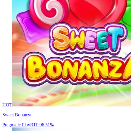
HOT
Sweet Bonanza
Pragmatic Play
RTP
96.51
%