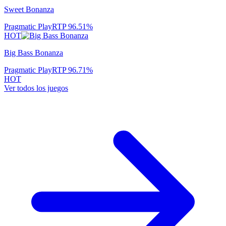
Sweet Bonanza
Pragmatic Play
RTP
96.51
%
HOT
Big Bass Bonanza
Pragmatic Play
RTP
96.71
%
HOT
Ver todos los juegos