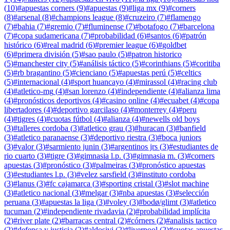
(
10
)
#
apuestas corners
(
9
)
#
apuestas
(
9
)
#
liga mx
(
9
)
#
corners
(
8
)
#
arsenal
(
8
)
#
champions league
(
8
)
#
cruzeiro
(
7
)
#
flamengo
(
7
)
#
bahia
(
7
)
#
gremio
(
7
)
#
fluminense
(
7
)
#
botafogo
(
7
)
#
barcelona
(
7
)
#
copa sudamericana
(
7
)
#
probabilidad
(
6
)
#
santos
(
6
)
#
patrón
histórico
(
6
)
#
real madrid
(
6
)
#
premier league
(
6
)
#
goldbet
(
6
)
#
primera división
(
5
)
#
sao paulo
(
5
)
#
patron historico
(
5
)
#
manchester city
(
5
)
#
análisis táctico
(
5
)
#
corinthians
(
5
)
#
coritiba
(
5
)
#
rb bragantino
(
5
)
#
cienciano
(
5
)
#
apuestas perú
(
5
)
#
celtics
(
5
)
#
internacional
(
4
)
#
sport huancayo
(
4
)
#
mirassol
(
4
)
#
racing club
(
4
)
#
atletico-mg
(
4
)
#
san lorenzo
(
4
)
#
independiente
(
4
)
#
alianza lima
(
4
)
#
pronósticos deportivos
(
4
)
#
casino online
(
4
)
#
ecuabet
(
4
)
#
copa
libertadores
(
4
)
#
deportivo garcilaso
(
4
)
#
monterrey
(
4
)
#
peru
(
4
)
#
tigres
(
4
)
#
cuotas fútbol
(
4
)
#
alianza
(
4
)
#
newells old boys
(
3
)
#
talleres cordoba
(
3
)
#
atletico grau
(
3
)
#
huracan
(
3
)
#
banfield
(
3
)
#
atletico paranaense
(
3
)
#
deportivo riestra
(
3
)
#
boca juniors
(
3
)
#
valor
(
3
)
#
sarmiento junin
(
3
)
#
argentinos jrs
(
3
)
#
estudiantes de
rio cuarto
(
3
)
#
tigre
(
3
)
#
gimnasia l.p.
(
3
)
#
gimnasia m.
(
3
)
#
corners
apuestas
(
3
)
#
pronóstico
(
3
)
#
palmeiras
(
3
)
#
pronóstico apuestas
(
3
)
#
estudiantes l.p.
(
3
)
#
velez sarsfield
(
3
)
#
instituto cordoba
(
3
)
#
lanus
(
3
)
#
fc cajamarca
(
3
)
#
sporting cristal
(
3
)
#
slot machine
(
3
)
#
atletico nacional
(
3
)
#
melgar
(
3
)
#
nba apuestas
(
3
)
#
selección
peruana
(
3
)
#
apuestas la liga
(
3
)
#
voley
(
3
)
#
bodø/glimt
(
3
)
#
atletico
tucuman
(
2
)
#
independiente rivadavia
(
2
)
#
probabilidad implícita
(
2
)
#
river plate
(
2
)
#
barracas central
(
2
)
#
córners
(
2
)
#
analisis tactico
(
2
)
#
defensa y justicia
(
2
)
#
aldosivi
(
2
)
#
liverpool
(
2
)
#
cuotas apuestas