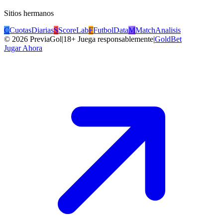
Sitios hermanos
C
CuotasDiarias
S
ScoreLab
F
FutbolData
M
MatchAnalisis
©
2026
PreviaGol
|
18+ Juega responsablemente
|
GoldBet
Jugar Ahora