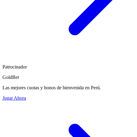
Patrocinador
GoldBet
Las mejores cuotas y bonos de bienvenida en Perú.
Jugar Ahora