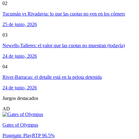
02
Tucumán vs Rivadavia: lo que las cuotas no ven en los córners
25 de junio, 2026
03
Newells-Talleres: el valor que las cuotas no muestran (todavía)
24 de junio, 2026
04
River-Barracas: el detalle está en la pelota detenida
24 de junio, 2026
Juegos destacados
AD
Gates of Olympus
Pragmatic Play
RTP
96.5
%