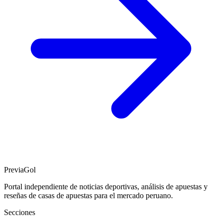
PreviaGol
Portal independiente de noticias deportivas, análisis de apuestas y
reseñas de casas de apuestas para el mercado peruano.
Secciones