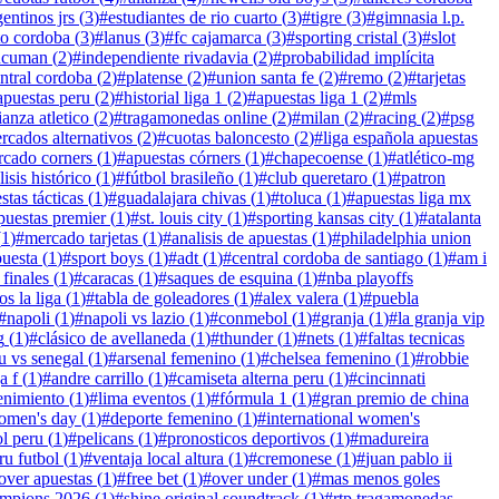
gentinos jrs
(
3
)
#
estudiantes de rio cuarto
(
3
)
#
tigre
(
3
)
#
gimnasia l.p.
uto cordoba
(
3
)
#
lanus
(
3
)
#
fc cajamarca
(
3
)
#
sporting cristal
(
3
)
#
slot
tucuman
(
2
)
#
independiente rivadavia
(
2
)
#
probabilidad implícita
ntral cordoba
(
2
)
#
platense
(
2
)
#
union santa fe
(
2
)
#
remo
(
2
)
#
tarjetas
apuestas peru
(
2
)
#
historial liga 1
(
2
)
#
apuestas liga 1
(
2
)
#
mls
ianza atletico
(
2
)
#
tragamonedas online
(
2
)
#
milan
(
2
)
#
racing
(
2
)
#
psg
rcados alternativos
(
2
)
#
cuotas baloncesto
(
2
)
#
liga española apuestas
cado corners
(
1
)
#
apuestas córners
(
1
)
#
chapecoense
(
1
)
#
atlético-mg
lisis histórico
(
1
)
#
fútbol brasileño
(
1
)
#
club queretaro
(
1
)
#
patron
stas tácticas
(
1
)
#
guadalajara chivas
(
1
)
#
toluca
(
1
)
#
apuestas liga mx
puestas premier
(
1
)
#
st. louis city
(
1
)
#
sporting kansas city
(
1
)
#
atalanta
(
1
)
#
mercado tarjetas
(
1
)
#
analisis de apuestas
(
1
)
#
philadelphia union
puesta
(
1
)
#
sport boys
(
1
)
#
adt
(
1
)
#
central cordoba de santiago
(
1
)
#
am i
 finales
(
1
)
#
caracas
(
1
)
#
saques de esquina
(
1
)
#
nba playoffs
os la liga
(
1
)
#
tabla de goleadores
(
1
)
#
alex valera
(
1
)
#
puebla
#
napoli
(
1
)
#
napoli vs lazio
(
1
)
#
conmebol
(
1
)
#
granja
(
1
)
#
la granja vip
g
(
1
)
#
clásico de avellaneda
(
1
)
#
thunder
(
1
)
#
nets
(
1
)
#
faltas tecnicas
u vs senegal
(
1
)
#
arsenal femenino
(
1
)
#
chelsea femenino
(
1
)
#
robbie
a f
(
1
)
#
andre carrillo
(
1
)
#
camiseta alterna peru
(
1
)
#
cincinnati
tenimiento
(
1
)
#
lima eventos
(
1
)
#
fórmula 1
(
1
)
#
gran premio de china
women's day
(
1
)
#
deporte femenino
(
1
)
#
international women's
ol peru
(
1
)
#
pelicans
(
1
)
#
pronosticos deportivos
(
1
)
#
madureira
ru futbol
(
1
)
#
ventaja local altura
(
1
)
#
cremonese
(
1
)
#
juan pablo ii
lover apuestas
(
1
)
#
free bet
(
1
)
#
over under
(
1
)
#
mas menos goles
ampions 2026
(
1
)
#
shine original soundtrack
(
1
)
#
rtp tragamonedas