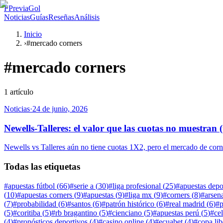
P
PreviaGol
Noticias
Guías
Reseñas
Análisis
Inicio
›
#mercado corners
#
mercado corners
1
artículo
Noticias
·
24 de junio, 2026
Newells-Talleres: el valor que las cuotas no muestran 
Newells vs Talleres aún no tiene cuotas 1X2, pero el mercado de corne
Todas las etiquetas
#
apuestas fútbol
(
66
)
#
serie a
(
30
)
#
liga profesional
(
25
)
#
apuestas depo
(
10
)
#
apuestas corners
(
9
)
#
apuestas
(
9
)
#
liga mx
(
9
)
#
corners
(
8
)
#
arsen
(
7
)
#
probabilidad
(
6
)
#
santos
(
6
)
#
patrón histórico
(
6
)
#
real madrid
(
6
)
#
p
(
5
)
#
coritiba
(
5
)
#
rb bragantino
(
5
)
#
cienciano
(
5
)
#
apuestas perú
(
5
)
#
cel
(
4
)
#
pronósticos deportivos
(
4
)
#
casino online
(
4
)
#
ecuabet
(
4
)
#
copa lib