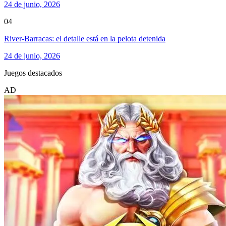
24 de junio, 2026
04
River-Barracas: el detalle está en la pelota detenida
24 de junio, 2026
Juegos destacados
AD