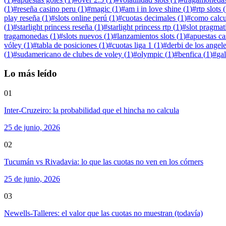
(
1
)
#
reseña casino peru
(
1
)
#
magic
(
1
)
#
am i in love shine
(
1
)
#
rtp slots
(
play reseña
(
1
)
#
slots online perú
(
1
)
#
cuotas decimales
(
1
)
#
como calcu
(
1
)
#
starlight princess reseña
(
1
)
#
starlight princess rtp
(
1
)
#
slot pragmat
tragamonedas
(
1
)
#
slots nuevos
(
1
)
#
lanzamientos slots
(
1
)
#
apuestas ca
vóley
(
1
)
#
tabla de posiciones
(
1
)
#
cuotas liga 1
(
1
)
#
derbi de los angel
(
1
)
#
sudamericano de clubes de voley
(
1
)
#
olympic
(
1
)
#
benfica
(
1
)
#
ga
Lo más leído
01
Inter-Cruzeiro: la probabilidad que el hincha no calcula
25 de junio, 2026
02
Tucumán vs Rivadavia: lo que las cuotas no ven en los córners
25 de junio, 2026
03
Newells-Talleres: el valor que las cuotas no muestran (todavía)