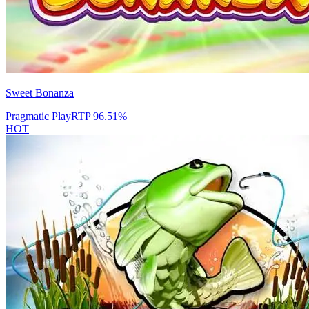
Sweet Bonanza
Pragmatic Play
RTP
96.51
%
HOT