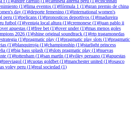
a f
(
1
)
#
andre carrillo
(
1
)
#
camiseta alterna peru
(
1
)
#
cincinnati
tenimiento
(
1
)
#
lima eventos
(
1
)
#
fórmula 1
(
1
)
#
gran premio de china
women's day
(
1
)
#
deporte femenino
(
1
)
#
international women's
ol peru
(
1
)
#
pelicans
(
1
)
#
pronosticos deportivos
(
1
)
#
madureira
ru futbol
(
1
)
#
ventaja local altura
(
1
)
#
cremonese
(
1
)
#
juan pablo ii
lover apuestas
(
1
)
#
free bet
(
1
)
#
over under
(
1
)
#
mas menos goles
ampions 2026
(
1
)
#
shine original soundtrack
(
1
)
#
rtp tragamonedas
estrategia
(
1
)
#
pragmatic play
(
1
)
#
pragmatic play slots
(
1
)
#
pragmatic
rias
(
1
)
#
blanquirroja
(
1
)
#
championship
(
1
)
#
starlight princess
eña
(
1
)
#
big bass splash
(
1
)
#
slots pragmatic play
(
1
)
#
nuevas
ante
(
1
)
#
tottenham
(
1
)
#
san martín
(
1
)
#
vóley peruano
(
1
)
#
apuestas
)
#
previagol
(
1
)
#
cuotas goldbet
(
1
)
#
manchester united
(
1
)
#
osasco
as voley peru
(
1
)
#
real sociedad
(
1
)