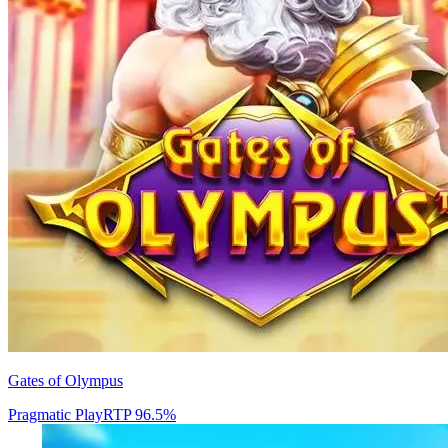
Gates of Olympus
Pragmatic Play
RTP
96.5
%