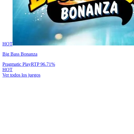
HOT
Big Bass Bonanza
Pragmatic Play
RTP
96.71
%
HOT
Ver todos los juegos