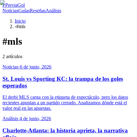
P
PreviaGol
Noticias
Guías
Reseñas
Análisis
Inicio
›
#mls
#
mls
2
artículos
Noticias
·
6 de junio, 2026
St. Louis vs Sporting KC: la trampa de los goles
esperados
El derbi MLS carga con la etiqueta de espectáculo, pero los datos
recientes apuntan a un partido cerrado. Analizamos dónde está el
valor real en las apuestas.
Análisis
·
4 de junio, 2026
Charlotte-Atlanta: la historia aprieta, la narrativa