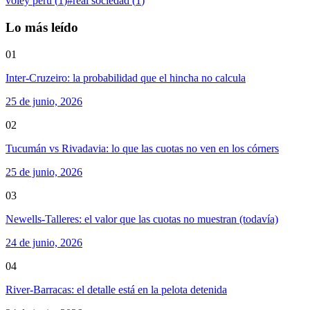
voley peru
(
1
)
#
real sociedad
(
1
)
Lo más leído
01
Inter-Cruzeiro: la probabilidad que el hincha no calcula
25 de junio, 2026
02
Tucumán vs Rivadavia: lo que las cuotas no ven en los córners
25 de junio, 2026
03
Newells-Talleres: el valor que las cuotas no muestran (todavía)
24 de junio, 2026
04
River-Barracas: el detalle está en la pelota detenida