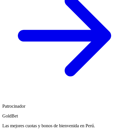
Patrocinador
GoldBet
Las mejores cuotas y bonos de bienvenida en Perú.