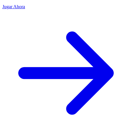
Jugar Ahora