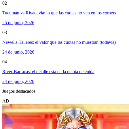
02
Tucumán vs Rivadavia: lo que las cuotas no ven en los córners
25 de junio, 2026
03
Newells-Talleres: el valor que las cuotas no muestran (todavía)
24 de junio, 2026
04
River-Barracas: el detalle está en la pelota detenida
24 de junio, 2026
Juegos destacados
AD