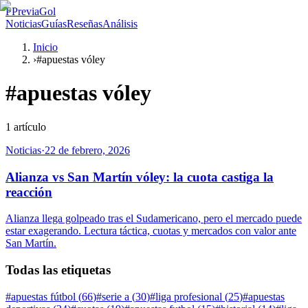
P
PreviaGol
Noticias
Guías
Reseñas
Análisis
Inicio
›
#apuestas vóley
#
apuestas vóley
1
artículo
Noticias
·
22 de febrero, 2026
Alianza vs San Martín vóley: la cuota castiga la
reacción
Alianza llega golpeado tras el Sudamericano, pero el mercado puede
estar exagerando. Lectura táctica, cuotas y mercados con valor ante
San Martín.
Todas las etiquetas
#
apuestas fútbol
(
66
)
#
serie a
(
30
)
#
liga profesional
(
25
)
#
apuestas