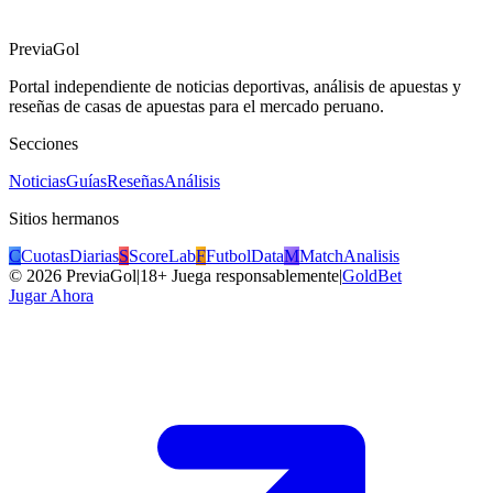
PreviaGol
Portal independiente de noticias deportivas, análisis de apuestas y
reseñas de casas de apuestas para el mercado peruano.
Secciones
Noticias
Guías
Reseñas
Análisis
Sitios hermanos
C
CuotasDiarias
S
ScoreLab
F
FutbolData
M
MatchAnalisis
©
2026
PreviaGol
|
18+ Juega responsablemente
|
GoldBet
Jugar Ahora