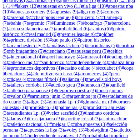
deportivas
(
24
)
#
cuotas
(
19
)
#
apuestas futbol
(
15
)
#
historial
(
14
)
#
liga
1
(
14
)
#
lakers
(
12
)
#
apuestas en vivo
(
11
)
#
la liga
(
10
)
#
apuestas nba
(
10
)
#
apuestas corners
(
9
)
#
apuestas
(
9
)
#
liga mx
(
9
)
#
corners
(
8
)
#
arsenal
(
8
)
#
champions league
(
8
)
#
cruzeiro
(
7
)
#
flamengo
(
7
)
#
bahia
(
7
)
#
gremio
(
7
)
#
fluminense
(
7
)
#
botafogo
(
7
)
#
barcelona
(
7
)
#
copa sudamericana
(
7
)
#
probabilidad
(
6
)
#
santos
(
6
)
#
patrón
histórico
(
6
)
#
real madrid
(
6
)
#
premier league
(
6
)
#
goldbet
(
6
)
#
primera división
(
5
)
#
sao paulo
(
5
)
#
patron historico
(
5
)
#
manchester city
(
5
)
#
análisis táctico
(
5
)
#
corinthians
(
5
)
#
coritiba
(
5
)
#
rb bragantino
(
5
)
#
cienciano
(
5
)
#
apuestas perú
(
5
)
#
celtics
(
5
)
#
internacional
(
4
)
#
sport huancayo
(
4
)
#
mirassol
(
4
)
#
racing club
(
4
)
#
atletico-mg
(
4
)
#
san lorenzo
(
4
)
#
independiente
(
4
)
#
alianza lima
(
4
)
#
pronósticos deportivos
(
4
)
#
casino online
(
4
)
#
ecuabet
(
4
)
#
copa
libertadores
(
4
)
#
deportivo garcilaso
(
4
)
#
monterrey
(
4
)
#
peru
(
4
)
#
tigres
(
4
)
#
cuotas fútbol
(
4
)
#
alianza
(
4
)
#
newells old boys
(
3
)
#
talleres cordoba
(
3
)
#
atletico grau
(
3
)
#
huracan
(
3
)
#
banfield
(
3
)
#
atletico paranaense
(
3
)
#
deportivo riestra
(
3
)
#
boca juniors
(
3
)
#
valor
(
3
)
#
sarmiento junin
(
3
)
#
argentinos jrs
(
3
)
#
estudiantes de
rio cuarto
(
3
)
#
tigre
(
3
)
#
gimnasia l.p.
(
3
)
#
gimnasia m.
(
3
)
#
corners
apuestas
(
3
)
#
pronóstico
(
3
)
#
palmeiras
(
3
)
#
pronóstico apuestas
(
3
)
#
estudiantes l.p.
(
3
)
#
velez sarsfield
(
3
)
#
instituto cordoba
(
3
)
#
lanus
(
3
)
#
fc cajamarca
(
3
)
#
sporting cristal
(
3
)
#
slot machine
(
3
)
#
atletico nacional
(
3
)
#
melgar
(
3
)
#
nba apuestas
(
3
)
#
selección
peruana
(
3
)
#
apuestas la liga
(
3
)
#
voley
(
3
)
#
bodø/glimt
(
3
)
#
atletico
tucuman
(
2
)
#
independiente rivadavia
(
2
)
#
probabilidad implícita