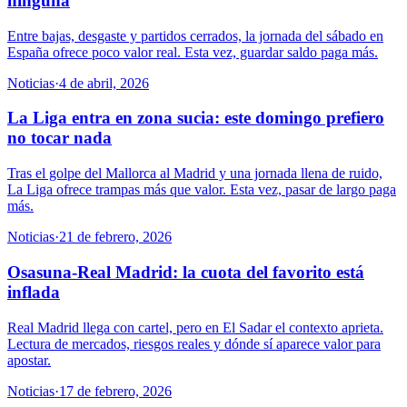
ninguna
Entre bajas, desgaste y partidos cerrados, la jornada del sábado en
España ofrece poco valor real. Esta vez, guardar saldo paga más.
Noticias
·
4 de abril, 2026
La Liga entra en zona sucia: este domingo prefiero
no tocar nada
Tras el golpe del Mallorca al Madrid y una jornada llena de ruido,
La Liga ofrece trampas más que valor. Esta vez, pasar de largo paga
más.
Noticias
·
21 de febrero, 2026
Osasuna-Real Madrid: la cuota del favorito está
inflada
Real Madrid llega con cartel, pero en El Sadar el contexto aprieta.
Lectura de mercados, riesgos reales y dónde sí aparece valor para
apostar.
Noticias
·
17 de febrero, 2026