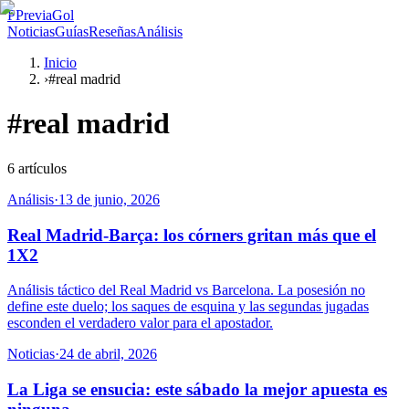
P
PreviaGol
Noticias
Guías
Reseñas
Análisis
Inicio
›
#real madrid
#
real madrid
6
artículos
Análisis
·
13 de junio, 2026
Real Madrid-Barça: los córners gritan más que el
1X2
Análisis táctico del Real Madrid vs Barcelona. La posesión no
define este duelo; los saques de esquina y las segundas jugadas
esconden el verdadero valor para el apostador.
Noticias
·
24 de abril, 2026
La Liga se ensucia: este sábado la mejor apuesta es