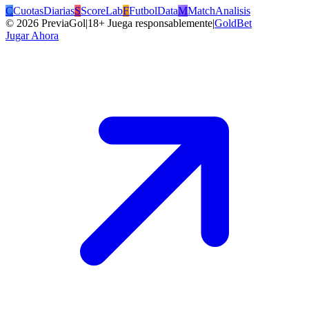
C
CuotasDiarias
S
ScoreLab
F
FutbolData
M
MatchAnalisis
©
2026
PreviaGol
|
18+ Juega responsablemente
|
GoldBet
Jugar Ahora