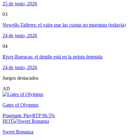
25 de junio, 2026
03
Newells-Talleres: el valor que las cuotas no muestran (todavía)
24 de junio, 2026
04
River-Barracas: el detalle está en la pelota detenida
24 de junio, 2026
Juegos destacados
AD
Gates of Olympus
Pragmatic Play
RTP
96.5
%
HOT
Sweet Bonanza