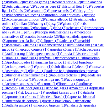
(
2
)
#
vitoria
(
2
)
#
vasco da gama
(
2
)
#
corners serie a
(
2
)
#
club america
(
2
)
#
utc cajamarca
(
2
)
#
apuestas peru
(
2
)
#
historial liga 1
(
2
)
#
apuestas
liga 1
(
2
)
#
mls
(
2
)
#
sassuolo
(
2
)
#
apuestas mls
(
2
)
#
chicago fire
(
2
)
#
vancouver whitecaps
(
2
)
#
probabilidad apuestas
(
2
)
#
cusco
(
2
)
#
comerciantes unidos
(
2
)
#
alianza atletico
(
2
)
#
tragamonedas
online
(
2
)
#
milan
(
2
)
#
racing
(
2
)
#
psg
(
2
)
#
girona
(
2
)
#
betis
(
2
)
#
sudamericana
(
2
)
#
nacional
(
2
)
#
nba
(
2
)
#
chelsea
(
2
)
#
pronosticos
nba
(
2
)
#
liga 1 perú
(
2
)
#
recopa sudamericana
(
2
)
#
mercados
alternativos
(
2
)
#
cuotas baloncesto
(
2
)
#
liga española apuestas
(
2
)
#
pronosticos la liga
(
2
)
#
clippers
(
2
)
#
atletico
(
2
)
#
madrid
(
2
)
#
warriors
(
2
)
#
lima
(
2
)
#
sudamericano
(
2
)
#
resultados uni
(
2
)
#
2 de
mayo
(
2
)
#
mercado corners
(
1
)
#
apuestas córners
(
1
)
#
chapecoense
(
1
)
#
atlético-mg
(
1
)
#
chapecoense-sc
(
1
)
#
previa
(
1
)
#
serie a brasil
(
1
)
#
lanús
(
1
)
#
análisis
(
1
)
#
prévia
(
1
)
#
antecedentes
(
1
)
#
brasileirao
(
1
)
#
probabilidades
(
1
)
#
análisis histórico
(
1
)
#
fútbol brasileño
(
1
)
#
club queretaro
(
1
)
#
patron
(
1
)
#
club tijuana
(
1
)
#
leon
(
1
)
#
marsella
(
1
)
#
strasbourg
(
1
)
#
ligue 1
(
1
)
#
atlante fc
(
1
)
#
pronostico apuestas
(
1
)
#
historial enfrentamientos
(
1
)
#
apuestas tácticas
(
1
)
#
guadalajara
chivas
(
1
)
#
toluca
(
1
)
#
apuestas liga mx
(
1
)
#
ucv moquegua
(
1
)
#
córners apuestas
(
1
)
#
as roma
(
1
)
#
fiorentina
(
1
)
#
udinese
(
1
)
#
como
(
1
)
#
under goles
(
1
)
#
fbc melgar
(
1
)
#
man city
(
1
)
#
apuestas
premier
(
1
)
#
st. louis city
(
1
)
#
sporting kansas city
(
1
)
#
atalanta
(
1
)
#
pronóstico córners
(
1
)
#
serie a Brasil
(
1
)
#
apuestas historial
(
1
)
#
mercado de corners
(
1
)
#
serie a brasileirao
(
1
)
#
charlotte
(
1
)
#
atlanta united
(
1
)
#
mercado tarjetas
(
1
)
#
analisis de apuestas