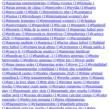
(
1
)
#
apuestas entretenimiento
(
1
)
#
lima eventos
(
1
)
#
fórmula 1
(
1
)
#
gran premio de china
(
1
)
#
mercedes
(
1
)
#
sevilla
(
1
)
#
juarez
(
1
)
#
newcastle
(
1
)
#
bulls
(
1
)
#
pronósticos nba
(
1
)
#
cajamarca
(
1
)
#
junior
(
1
)
#
leverkusen
(
1
)
#
international women's day
(
1
)
#
deporte femenino
(
1
)
#
international women's
(
1
)
#
chankas
(
1
)
#
universitario
(
1
)
#
mansfield
(
1
)
#
fa cup
(
1
)
#
nuggets
(
1
)
#
bankroll
(
1
)
#
hornets
(
1
)
#
dia de la mujer
(
1
)
#
mujer
(
1
)
#
apuestas futbol peru
(
1
)
#
pelicans
(
1
)
#
pronosticos deportivos
(
1
)
#
madureira
(
1
)
#
carioca
2026
(
1
)
#
apuestas combinadas
(
1
)
#
parlay
(
1
)
#
acumulador
(
1
)
#
apuesta multiple
(
1
)
#
america
(
1
)
#
factor altura futbol
(
1
)
#
altitud
peru futbol
(
1
)
#
ventaja local altura
(
1
)
#
cremonese
(
1
)
#
juan pablo ii
(
1
)
#
cusco fc
(
1
)
#
handicap asiatico
(
1
)
#
apuestas handicap
(
1
)
#
handicap 0.5
(
1
)
#
handicap -1
(
1
)
#
bonos apuestas
(
1
)
#
bono
bienvenida
(
1
)
#
rollover apuestas
(
1
)
#
free bet
(
1
)
#
over under
(
1
)
#
mas menos goles
(
1
)
#
apuestas goles
(
1
)
#
over 2.5
(
1
)
#
volatilidad
slots
(
1
)
#
tragamonedas volatilidad
(
1
)
#
slots alta volatilidad
(
1
)
#
bankroll casino
(
1
)
#
sorteo champions 2026
(
1
)
#
shine original
soundtrack
(
1
)
#
rtp tragamonedas
(
1
)
#
reseña casino peru
(
1
)
#
magic
(
1
)
#
am i in love shine
(
1
)
#
rtp slots
(
1
)
#
aviator juego
(
1
)
#
aviator
reseña
(
1
)
#
aviator crash game
(
1
)
#
aviator estrategia
(
1
)
#
pragmatic
play
(
1
)
#
pragmatic play slots
(
1
)
#
pragmatic play reseña
(
1
)
#
slots
online perú
(
1
)
#
cuotas decimales
(
1
)
#
como calcular cuotas
(
1
)
#
valor
esperado
(
1
)
#
seleccion peruana
(
1
)
#
peru eliminatorias
(
1
)
#
blanquirroja
(
1
)
#
championship
(
1
)
#
starlight princess
(
1
)
#
starlight princess reseña
(
1
)
#
starlight princess rtp
(
1
)
#
slot