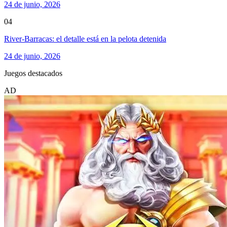
24 de junio, 2026
04
River-Barracas: el detalle está en la pelota detenida
24 de junio, 2026
Juegos destacados
AD