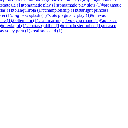
estrategia
(
1
)
#
pragmatic play
(
1
)
#
pragmatic play slots
(
1
)
#
pragmatic
rias
(
1
)
#
blanquirroja
(
1
)
#
championship
(
1
)
#
starlight princess
eña
(
1
)
#
big bass splash
(
1
)
#
slots pragmatic play
(
1
)
#
nuevas
ante
(
1
)
#
tottenham
(
1
)
#
san martín
(
1
)
#
vóley peruano
(
1
)
#
apuestas
)
#
previagol
(
1
)
#
cuotas goldbet
(
1
)
#
manchester united
(
1
)
#
osasco
as voley peru
(
1
)
#
real sociedad
(
1
)