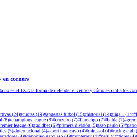
y en corners
a no es el 1X2: la forma de defender el centro y cómo eso infla los cor
rtivas
(
24
)
#
cuotas
(
19
)
#
apuestas futbol
(
15
)
#
historial
(
14
)
#
liga 1
(
14
)
#
al
(
8
)
#
champions league
(
8
)
#
cruzeiro
(
7
)
#
flamengo
(
7
)
#
bahia
(
7
)
#
grem
remier league
(
6
)
#
goldbet
(
6
)
#
primera división
(
5
)
#
sao paulo
(
5
)
#
patro
tics
(
5
)
#
internacional
(
4
)
#
sport huancayo
(
4
)
#
mirassol
(
4
)
#
racing club
ertadores
(
4
)
#
deportivo garcilaso
(
4
)
#
monterrey
(
4
)
#
peru
(
4
)
#
tigres
(
4
)