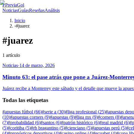
P
PreviaGol
Noticias
Guías
Reseñas
Análisis
Inicio
›
#juarez
#
juarez
1
artículo
Noticias
·
14 de marzo, 2026
Minuto 63: el pase atrás que pone a Juárez-Monterre
Juárez recibe a Monterrey este sábado y el detalle que mueve la apuest
Todas las etiquetas
#
apuestas fútbol
(
66
)
#
serie a
(
30
)
#
liga profesional
(
25
)
#
apuestas depo
(
10
)
#
apuestas corners
(
9
)
#
apuestas
(
9
)
#
liga mx
(
9
)
#
corners
(
8
)
#
arsen
(
7
)
#
probabilidad
(
6
)
#
santos
(
6
)
#
patrón histórico
(
6
)
#
real madrid
(
6
)
#
p
(
5
)
#
coritiba
(
5
)
#
rb bragantino
(
5
)
#
cienciano
(
5
)
#
apuestas perú
(
5
)
#
cel
(
4
)
#
pronósticos deportivos
(
4
)
#
casino online
(
4
)
#
ecuabet
(
4
)
#
copa lib