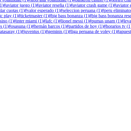
1
)
#
aviator juego
(
1
)
#
aviator reseña
(
1
)
#
aviator crash game
(
1
)
#
aviator 
lar cuotas
(
1
)
#
valor esperado
(
1
)
#
seleccion peruana
(
1
)
#
peru eliminato
ic play
(
1
)
#
ticketmaster
(
1
)
#
big bass bonanza
(
1
)
#
big bass bonanza res
sino
(
1
)
#
inter miami
(
1
)
#
lafc
(
1
)
#
lionel messi
(
1
)
#
pumas unam
(
1
)
#
lev
es
(
1
)
#
osasuna
(
1
)
#
hernán barcos
(
1
)
#
partidos de hoy
(
1
)
#
horarios tv
(
1
latasaray
(
1
)
#
juventus
(
1
)
#
geminis
(
1
)
#
liga peruana de voley
(
1
)
#
apuest