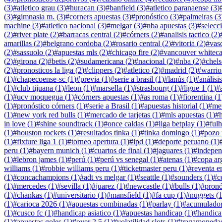
(
3
)
#
atletico grau
(
3
)
#
huracan
(
3
)
#
banfield
(
3
)
#
atletico paranaense
(
3
)
(
3
)
#
gimnasia m.
(
3
)
#
corners apuestas
(
3
)
#
pronóstico
(
3
)
#
palmeiras
(
3
machine
(
3
)
#
atletico nacional
(
3
)
#
melgar
(
3
)
#
nba apuestas
(
3
)
#
selecc
(
2
)
#
river plate
(
2
)
#
barracas central
(
2
)
#
córners
(
2
)
#
analisis tactico
(
2
)
amarillas
(
2
)
#
belgrano cordoba
(
2
)
#
rosario central
(
2
)
#
vitoria
(
2
)
#
vas
(
2
)
#
sassuolo
(
2
)
#
apuestas mls
(
2
)
#
chicago fire
(
2
)
#
vancouver whitec
(
2
)
#
girona
(
2
)
#
betis
(
2
)
#
sudamericana
(
2
)
#
nacional
(
2
)
#
nba
(
2
)
#
chels
(
2
)
#
pronosticos la liga
(
2
)
#
clippers
(
2
)
#
atletico
(
2
)
#
madrid
(
2
)
#
warrio
(
1
)
#
chapecoense-sc
(
1
)
#
previa
(
1
)
#
serie a brasil
(
1
)
#
lanús
(
1
)
#
análisis
(
1
)
#
club tijuana
(
1
)
#
leon
(
1
)
#
marsella
(
1
)
#
strasbourg
(
1
)
#
ligue 1
(
1
)
#
(
1
)
#
ucv moquegua
(
1
)
#
córners apuestas
(
1
)
#
as roma
(
1
)
#
fiorentina
(
1
(
1
)
#
pronóstico córners
(
1
)
#
serie a Brasil
(
1
)
#
apuestas historial
(
1
)
#
me
(
1
)
#
new york red bulls
(
1
)
#
mercado de tarjetas
(
1
)
#
mls apuestas
(
1
)
#
h
in love
(
1
)
#
shine soundtrack
(
1
)
#
once caldas
(
1
)
#
liga betplay
(
1
)
#
ful
(
1
)
#
houston rockets
(
1
)
#
resultados tinka
(
1
)
#
tinka domingo
(
1
)
#
pozo 
(
1
)
#
fixture liga 1
(
1
)
#
torneo apertura
(
1
)
#
ipd
(
1
)
#
deporte peruano
(
1
)
peru
(
1
)
#
bayern munich
(
1
)
#
cuartos de final
(
1
)
#
jaguares
(
1
)
#
indepen
(
1
)
#
lebron james
(
1
)
#
perú
(
1
)
#
perú vs senegal
(
1
)
#
atenas
(
1
)
#
copa ar
williams
(
1
)
#
robbie williams peru
(
1
)
#
ticketmaster peru
(
1
)
#
reventa e
(
1
)
#
concachampions
(
1
)
#
adt vs melgar
(
1
)
#
seattle
(
1
)
#
sounders
(
1
)
#
c
(
1
)
#
mercedes
(
1
)
#
sevilla
(
1
)
#
juarez
(
1
)
#
newcastle
(
1
)
#
bulls
(
1
)
#
pronó
(
1
)
#
chankas
(
1
)
#
universitario
(
1
)
#
mansfield
(
1
)
#
fa cup
(
1
)
#
nuggets
(
(
1
)
#
carioca 2026
(
1
)
#
apuestas combinadas
(
1
)
#
parlay
(
1
)
#
acumulado
(
1
)
#
cusco fc
(
1
)
#
handicap asiatico
(
1
)
#
apuestas handicap
(
1
)
#
handica
(
1
)
#
apuestas goles
(
1
)
#
over 2.5
(
1
)
#
volatilidad slots
(
1
)
#
tragamonedas