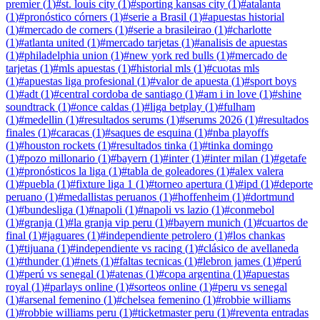
premier
(
1
)
#
st. louis city
(
1
)
#
sporting kansas city
(
1
)
#
atalanta
(
1
)
#
pronóstico córners
(
1
)
#
serie a Brasil
(
1
)
#
apuestas historial
(
1
)
#
mercado de corners
(
1
)
#
serie a brasileirao
(
1
)
#
charlotte
(
1
)
#
atlanta united
(
1
)
#
mercado tarjetas
(
1
)
#
analisis de apuestas
(
1
)
#
philadelphia union
(
1
)
#
new york red bulls
(
1
)
#
mercado de
tarjetas
(
1
)
#
mls apuestas
(
1
)
#
historial mls
(
1
)
#
cuotas mls
(
1
)
#
apuestas liga profesional
(
1
)
#
valor de apuesta
(
1
)
#
sport boys
(
1
)
#
adt
(
1
)
#
central cordoba de santiago
(
1
)
#
am i in love
(
1
)
#
shine
soundtrack
(
1
)
#
once caldas
(
1
)
#
liga betplay
(
1
)
#
fulham
(
1
)
#
medellin
(
1
)
#
resultados serums
(
1
)
#
serums 2026
(
1
)
#
resultados
finales
(
1
)
#
caracas
(
1
)
#
saques de esquina
(
1
)
#
nba playoffs
(
1
)
#
houston rockets
(
1
)
#
resultados tinka
(
1
)
#
tinka domingo
(
1
)
#
pozo millonario
(
1
)
#
bayern
(
1
)
#
inter
(
1
)
#
inter milan
(
1
)
#
getafe
(
1
)
#
pronósticos la liga
(
1
)
#
tabla de goleadores
(
1
)
#
alex valera
(
1
)
#
puebla
(
1
)
#
fixture liga 1
(
1
)
#
torneo apertura
(
1
)
#
ipd
(
1
)
#
deporte
peruano
(
1
)
#
medallistas peruanos
(
1
)
#
hoffenheim
(
1
)
#
dortmund
(
1
)
#
bundesliga
(
1
)
#
napoli
(
1
)
#
napoli vs lazio
(
1
)
#
conmebol
(
1
)
#
granja
(
1
)
#
la granja vip peru
(
1
)
#
bayern munich
(
1
)
#
cuartos de
final
(
1
)
#
jaguares
(
1
)
#
independiente petrolero
(
1
)
#
los chankas
(
1
)
#
tijuana
(
1
)
#
independiente vs racing
(
1
)
#
clásico de avellaneda
(
1
)
#
thunder
(
1
)
#
nets
(
1
)
#
faltas tecnicas
(
1
)
#
lebron james
(
1
)
#
perú
(
1
)
#
perú vs senegal
(
1
)
#
atenas
(
1
)
#
copa argentina
(
1
)
#
apuestas
royal
(
1
)
#
parlays online
(
1
)
#
sorteos online
(
1
)
#
peru vs senegal
(
1
)
#
arsenal femenino
(
1
)
#
chelsea femenino
(
1
)
#
robbie williams
(
1
)
#
robbie williams peru
(
1
)
#
ticketmaster peru
(
1
)
#
reventa entradas