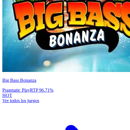
Big Bass Bonanza
Pragmatic Play
RTP
96.71
%
HOT
Ver todos los juegos