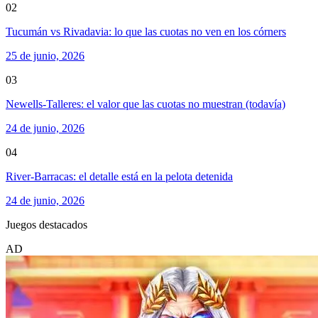
02
Tucumán vs Rivadavia: lo que las cuotas no ven en los córners
25 de junio, 2026
03
Newells-Talleres: el valor que las cuotas no muestran (todavía)
24 de junio, 2026
04
River-Barracas: el detalle está en la pelota detenida
24 de junio, 2026
Juegos destacados
AD