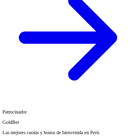
Patrocinador
GoldBet
Las mejores cuotas y bonos de bienvenida en Perú.