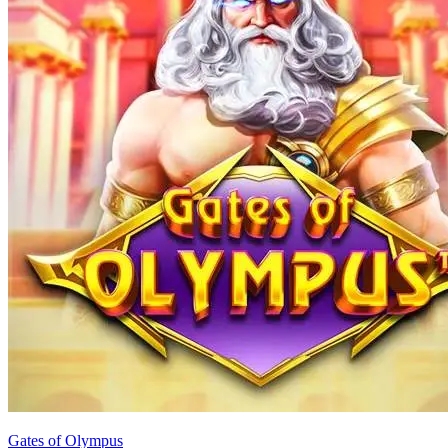
Gates of Olympus