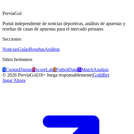
PreviaGol
Portal independiente de noticias deportivas, análisis de apuestas y
reseñas de casas de apuestas para el mercado peruano.
Secciones
Noticias
Guías
Reseñas
Análisis
Sitios hermanos
C
CuotasDiarias
S
ScoreLab
F
FutbolData
M
MatchAnalisis
©
2026
PreviaGol
|
18+ Juega responsablemente
|
GoldBet
Jugar Ahora