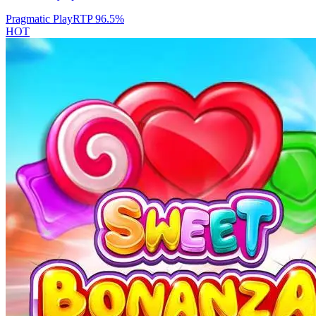
Pragmatic Play
RTP
96.5
%
HOT