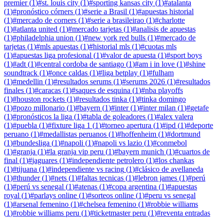
premier
(
1
)
#
st. louis city
(
1
)
#
sporting kansas city
(
1
)
#
atalanta
(
1
)
#
pronóstico córners
(
1
)
#
serie a Brasil
(
1
)
#
apuestas historial
(
1
)
#
mercado de corners
(
1
)
#
serie a brasileirao
(
1
)
#
charlotte
(
1
)
#
atlanta united
(
1
)
#
mercado tarjetas
(
1
)
#
analisis de apuestas
(
1
)
#
philadelphia union
(
1
)
#
new york red bulls
(
1
)
#
mercado de
tarjetas
(
1
)
#
mls apuestas
(
1
)
#
historial mls
(
1
)
#
cuotas mls
(
1
)
#
apuestas liga profesional
(
1
)
#
valor de apuesta
(
1
)
#
sport boys
(
1
)
#
adt
(
1
)
#
central cordoba de santiago
(
1
)
#
am i in love
(
1
)
#
shine
soundtrack
(
1
)
#
once caldas
(
1
)
#
liga betplay
(
1
)
#
fulham
(
1
)
#
medellin
(
1
)
#
resultados serums
(
1
)
#
serums 2026
(
1
)
#
resultados
finales
(
1
)
#
caracas
(
1
)
#
saques de esquina
(
1
)
#
nba playoffs
(
1
)
#
houston rockets
(
1
)
#
resultados tinka
(
1
)
#
tinka domingo
(
1
)
#
pozo millonario
(
1
)
#
bayern
(
1
)
#
inter
(
1
)
#
inter milan
(
1
)
#
getafe
(
1
)
#
pronósticos la liga
(
1
)
#
tabla de goleadores
(
1
)
#
alex valera
(
1
)
#
puebla
(
1
)
#
fixture liga 1
(
1
)
#
torneo apertura
(
1
)
#
ipd
(
1
)
#
deporte
peruano
(
1
)
#
medallistas peruanos
(
1
)
#
hoffenheim
(
1
)
#
dortmund
(
1
)
#
bundesliga
(
1
)
#
napoli
(
1
)
#
napoli vs lazio
(
1
)
#
conmebol
(
1
)
#
granja
(
1
)
#
la granja vip peru
(
1
)
#
bayern munich
(
1
)
#
cuartos de
final
(
1
)
#
jaguares
(
1
)
#
independiente petrolero
(
1
)
#
los chankas
(
1
)
#
tijuana
(
1
)
#
independiente vs racing
(
1
)
#
clásico de avellaneda
(
1
)
#
thunder
(
1
)
#
nets
(
1
)
#
faltas tecnicas
(
1
)
#
lebron james
(
1
)
#
perú
(
1
)
#
perú vs senegal
(
1
)
#
atenas
(
1
)
#
copa argentina
(
1
)
#
apuestas
royal
(
1
)
#
parlays online
(
1
)
#
sorteos online
(
1
)
#
peru vs senegal
(
1
)
#
arsenal femenino
(
1
)
#
chelsea femenino
(
1
)
#
robbie williams
(
1
)
#
robbie williams peru
(
1
)
#
ticketmaster peru
(
1
)
#
reventa entradas