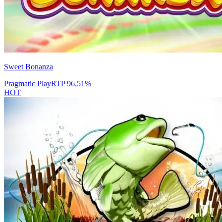
Sweet Bonanza
Pragmatic Play
RTP
96.51
%
HOT