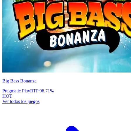
Big Bass Bonanza
Pragmatic Play
RTP
96.71
%
HOT
Ver todos los juegos