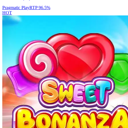
Pragmatic Play
RTP
96.5
%
HOT