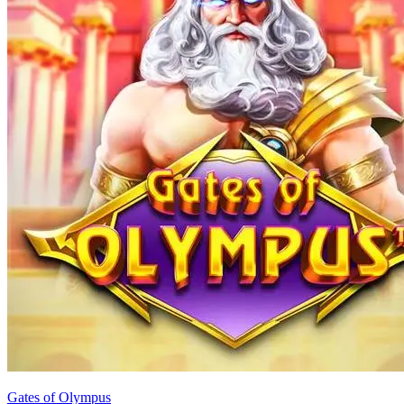
Gates of Olympus