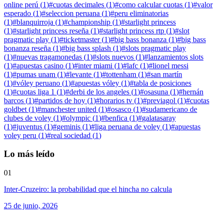
online perú
(
1
)
#
cuotas decimales
(
1
)
#
como calcular cuotas
(
1
)
#
valor
esperado
(
1
)
#
seleccion peruana
(
1
)
#
peru eliminatorias
(
1
)
#
blanquirroja
(
1
)
#
championship
(
1
)
#
starlight princess
(
1
)
#
starlight princess reseña
(
1
)
#
starlight princess rtp
(
1
)
#
slot
pragmatic play
(
1
)
#
ticketmaster
(
1
)
#
big bass bonanza
(
1
)
#
big bass
bonanza reseña
(
1
)
#
big bass splash
(
1
)
#
slots pragmatic play
(
1
)
#
nuevas tragamonedas
(
1
)
#
slots nuevos
(
1
)
#
lanzamientos slots
(
1
)
#
apuestas casino
(
1
)
#
inter miami
(
1
)
#
lafc
(
1
)
#
lionel messi
(
1
)
#
pumas unam
(
1
)
#
levante
(
1
)
#
tottenham
(
1
)
#
san martín
(
1
)
#
vóley peruano
(
1
)
#
apuestas vóley
(
1
)
#
tabla de posiciones
(
1
)
#
cuotas liga 1
(
1
)
#
derbi de los angeles
(
1
)
#
osasuna
(
1
)
#
hernán
barcos
(
1
)
#
partidos de hoy
(
1
)
#
horarios tv
(
1
)
#
previagol
(
1
)
#
cuotas
goldbet
(
1
)
#
manchester united
(
1
)
#
osasco
(
1
)
#
sudamericano de
clubes de voley
(
1
)
#
olympic
(
1
)
#
benfica
(
1
)
#
galatasaray
(
1
)
#
juventus
(
1
)
#
geminis
(
1
)
#
liga peruana de voley
(
1
)
#
apuestas
voley peru
(
1
)
#
real sociedad
(
1
)
Lo más leído
01
Inter-Cruzeiro: la probabilidad que el hincha no calcula
25 de junio, 2026