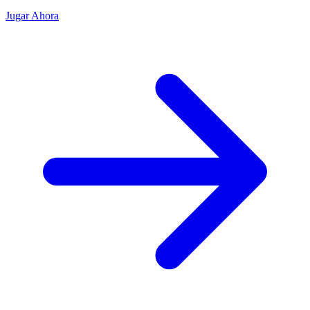
Jugar Ahora