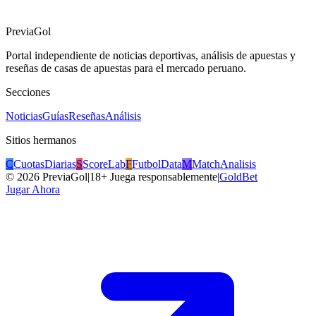
PreviaGol
Portal independiente de noticias deportivas, análisis de apuestas y
reseñas de casas de apuestas para el mercado peruano.
Secciones
Noticias
Guías
Reseñas
Análisis
Sitios hermanos
C
CuotasDiarias
S
ScoreLab
F
FutbolData
M
MatchAnalisis
©
2026
PreviaGol
|
18+ Juega responsablemente
|
GoldBet
Jugar Ahora