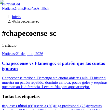
P
PreviaGol
Noticias
Guías
Reseñas
Análisis
Inicio
›
#chapecoense-sc
#
chapecoense-sc
1
artículo
Noticias
·
21 de junio, 2026
Chapecoense vs Flamengo: el patrón que las cuotas
ignoran
Chapecoense recibe a Flamengo sin cuotas abiertas aún. El historial
muestra un patrón repetido: dominio carioca, pocos goles y esquinas
que marcan la diferencia. Lectura fría para apostar mejor.
Todas las etiquetas
#
apuestas fútbol
(
66
)
#
serie a
(
30
)
#
liga profesional
(
25
)
#
apuestas