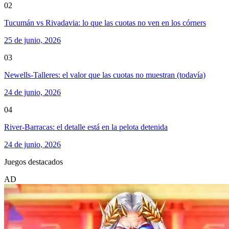
02
Tucumán vs Rivadavia: lo que las cuotas no ven en los córners
25 de junio, 2026
03
Newells-Talleres: el valor que las cuotas no muestran (todavía)
24 de junio, 2026
04
River-Barracas: el detalle está en la pelota detenida
24 de junio, 2026
Juegos destacados
AD