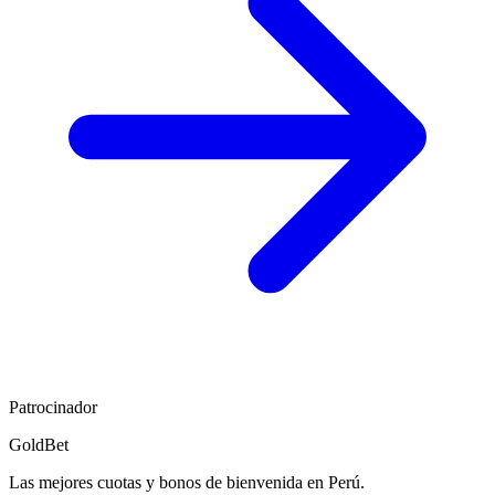
Patrocinador
GoldBet
Las mejores cuotas y bonos de bienvenida en Perú.