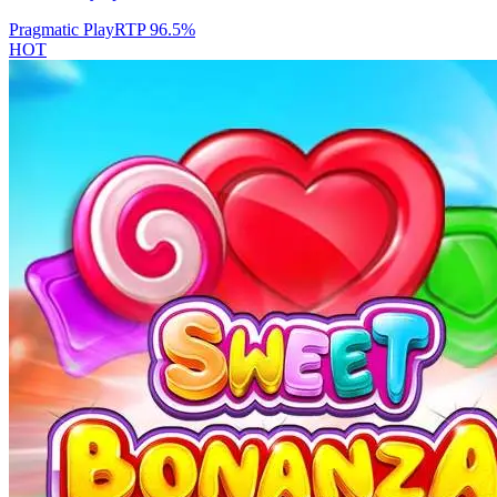
Pragmatic Play
RTP
96.5
%
HOT