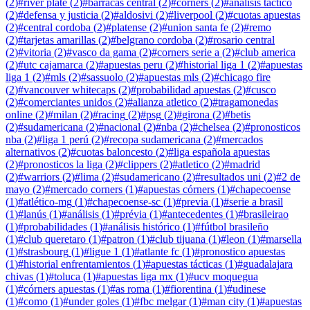
(
2
)
#
river plate
(
2
)
#
barracas central
(
2
)
#
córners
(
2
)
#
analisis tactico
(
2
)
#
defensa y justicia
(
2
)
#
aldosivi
(
2
)
#
liverpool
(
2
)
#
cuotas apuestas
(
2
)
#
central cordoba
(
2
)
#
platense
(
2
)
#
union santa fe
(
2
)
#
remo
(
2
)
#
tarjetas amarillas
(
2
)
#
belgrano cordoba
(
2
)
#
rosario central
(
2
)
#
vitoria
(
2
)
#
vasco da gama
(
2
)
#
corners serie a
(
2
)
#
club america
(
2
)
#
utc cajamarca
(
2
)
#
apuestas peru
(
2
)
#
historial liga 1
(
2
)
#
apuestas
liga 1
(
2
)
#
mls
(
2
)
#
sassuolo
(
2
)
#
apuestas mls
(
2
)
#
chicago fire
(
2
)
#
vancouver whitecaps
(
2
)
#
probabilidad apuestas
(
2
)
#
cusco
(
2
)
#
comerciantes unidos
(
2
)
#
alianza atletico
(
2
)
#
tragamonedas
online
(
2
)
#
milan
(
2
)
#
racing
(
2
)
#
psg
(
2
)
#
girona
(
2
)
#
betis
(
2
)
#
sudamericana
(
2
)
#
nacional
(
2
)
#
nba
(
2
)
#
chelsea
(
2
)
#
pronosticos
nba
(
2
)
#
liga 1 perú
(
2
)
#
recopa sudamericana
(
2
)
#
mercados
alternativos
(
2
)
#
cuotas baloncesto
(
2
)
#
liga española apuestas
(
2
)
#
pronosticos la liga
(
2
)
#
clippers
(
2
)
#
atletico
(
2
)
#
madrid
(
2
)
#
warriors
(
2
)
#
lima
(
2
)
#
sudamericano
(
2
)
#
resultados uni
(
2
)
#
2 de
mayo
(
2
)
#
mercado corners
(
1
)
#
apuestas córners
(
1
)
#
chapecoense
(
1
)
#
atlético-mg
(
1
)
#
chapecoense-sc
(
1
)
#
previa
(
1
)
#
serie a brasil
(
1
)
#
lanús
(
1
)
#
análisis
(
1
)
#
prévia
(
1
)
#
antecedentes
(
1
)
#
brasileirao
(
1
)
#
probabilidades
(
1
)
#
análisis histórico
(
1
)
#
fútbol brasileño
(
1
)
#
club queretaro
(
1
)
#
patron
(
1
)
#
club tijuana
(
1
)
#
leon
(
1
)
#
marsella
(
1
)
#
strasbourg
(
1
)
#
ligue 1
(
1
)
#
atlante fc
(
1
)
#
pronostico apuestas
(
1
)
#
historial enfrentamientos
(
1
)
#
apuestas tácticas
(
1
)
#
guadalajara
chivas
(
1
)
#
toluca
(
1
)
#
apuestas liga mx
(
1
)
#
ucv moquegua
(
1
)
#
córners apuestas
(
1
)
#
as roma
(
1
)
#
fiorentina
(
1
)
#
udinese
(
1
)
#
como
(
1
)
#
under goles
(
1
)
#
fbc melgar
(
1
)
#
man city
(
1
)
#
apuestas