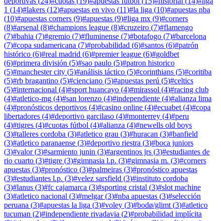
deportivas
(
24
)
#
cuotas
(
19
)
#
apuestas futbol
(
15
)
#
historial
(
14
)
#
liga
1
(
14
)
#
lakers
(
12
)
#
apuestas en vivo
(
11
)
#
la liga
(
10
)
#
apuestas nba
(
10
)
#
apuestas corners
(
9
)
#
apuestas
(
9
)
#
liga mx
(
9
)
#
corners
(
8
)
#
arsenal
(
8
)
#
champions league
(
8
)
#
cruzeiro
(
7
)
#
flamengo
(
7
)
#
bahia
(
7
)
#
gremio
(
7
)
#
fluminense
(
7
)
#
botafogo
(
7
)
#
barcelona
(
7
)
#
copa sudamericana
(
7
)
#
probabilidad
(
6
)
#
santos
(
6
)
#
patrón
histórico
(
6
)
#
real madrid
(
6
)
#
premier league
(
6
)
#
goldbet
(
6
)
#
primera división
(
5
)
#
sao paulo
(
5
)
#
patron historico
(
5
)
#
manchester city
(
5
)
#
análisis táctico
(
5
)
#
corinthians
(
5
)
#
coritiba
(
5
)
#
rb bragantino
(
5
)
#
cienciano
(
5
)
#
apuestas perú
(
5
)
#
celtics
(
5
)
#
internacional
(
4
)
#
sport huancayo
(
4
)
#
mirassol
(
4
)
#
racing club
(
4
)
#
atletico-mg
(
4
)
#
san lorenzo
(
4
)
#
independiente
(
4
)
#
alianza lima
(
4
)
#
pronósticos deportivos
(
4
)
#
casino online
(
4
)
#
ecuabet
(
4
)
#
copa
libertadores
(
4
)
#
deportivo garcilaso
(
4
)
#
monterrey
(
4
)
#
peru
(
4
)
#
tigres
(
4
)
#
cuotas fútbol
(
4
)
#
alianza
(
4
)
#
newells old boys
(
3
)
#
talleres cordoba
(
3
)
#
atletico grau
(
3
)
#
huracan
(
3
)
#
banfield
(
3
)
#
atletico paranaense
(
3
)
#
deportivo riestra
(
3
)
#
boca juniors
(
3
)
#
valor
(
3
)
#
sarmiento junin
(
3
)
#
argentinos jrs
(
3
)
#
estudiantes de
rio cuarto
(
3
)
#
tigre
(
3
)
#
gimnasia l.p.
(
3
)
#
gimnasia m.
(
3
)
#
corners
apuestas
(
3
)
#
pronóstico
(
3
)
#
palmeiras
(
3
)
#
pronóstico apuestas
(
3
)
#
estudiantes l.p.
(
3
)
#
velez sarsfield
(
3
)
#
instituto cordoba
(
3
)
#
lanus
(
3
)
#
fc cajamarca
(
3
)
#
sporting cristal
(
3
)
#
slot machine
(
3
)
#
atletico nacional
(
3
)
#
melgar
(
3
)
#
nba apuestas
(
3
)
#
selección
peruana
(
3
)
#
apuestas la liga
(
3
)
#
voley
(
3
)
#
bodø/glimt
(
3
)
#
atletico
tucuman
(
2
)
#
independiente rivadavia
(
2
)
#
probabilidad implícita