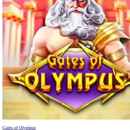
Gates of Olympus