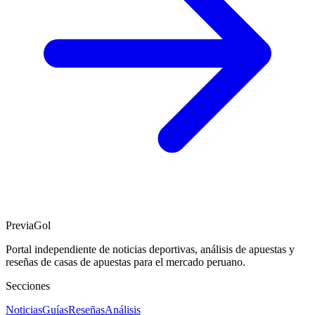
PreviaGol
Portal independiente de noticias deportivas, análisis de apuestas y
reseñas de casas de apuestas para el mercado peruano.
Secciones
Noticias
Guías
Reseñas
Análisis