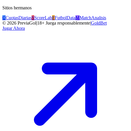
Sitios hermanos
C
CuotasDiarias
S
ScoreLab
F
FutbolData
M
MatchAnalisis
©
2026
PreviaGol
|
18+ Juega responsablemente
|
GoldBet
Jugar Ahora