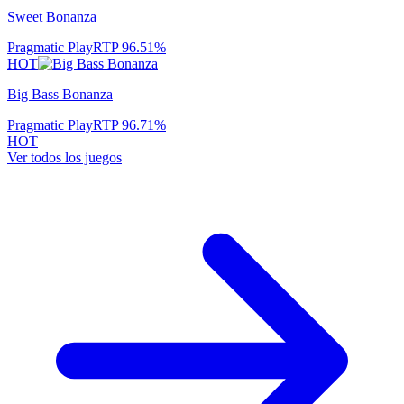
Sweet Bonanza
Pragmatic Play
RTP
96.51
%
HOT
Big Bass Bonanza
Pragmatic Play
RTP
96.71
%
HOT
Ver todos los juegos