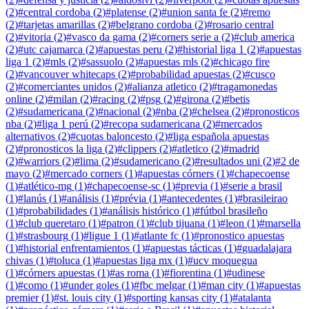
(
2
)
#
central cordoba
(
2
)
#
platense
(
2
)
#
union santa fe
(
2
)
#
remo
(
2
)
#
tarjetas amarillas
(
2
)
#
belgrano cordoba
(
2
)
#
rosario central
(
2
)
#
vitoria
(
2
)
#
vasco da gama
(
2
)
#
corners serie a
(
2
)
#
club america
(
2
)
#
utc cajamarca
(
2
)
#
apuestas peru
(
2
)
#
historial liga 1
(
2
)
#
apuestas
liga 1
(
2
)
#
mls
(
2
)
#
sassuolo
(
2
)
#
apuestas mls
(
2
)
#
chicago fire
(
2
)
#
vancouver whitecaps
(
2
)
#
probabilidad apuestas
(
2
)
#
cusco
(
2
)
#
comerciantes unidos
(
2
)
#
alianza atletico
(
2
)
#
tragamonedas
online
(
2
)
#
milan
(
2
)
#
racing
(
2
)
#
psg
(
2
)
#
girona
(
2
)
#
betis
(
2
)
#
sudamericana
(
2
)
#
nacional
(
2
)
#
nba
(
2
)
#
chelsea
(
2
)
#
pronosticos
nba
(
2
)
#
liga 1 perú
(
2
)
#
recopa sudamericana
(
2
)
#
mercados
alternativos
(
2
)
#
cuotas baloncesto
(
2
)
#
liga española apuestas
(
2
)
#
pronosticos la liga
(
2
)
#
clippers
(
2
)
#
atletico
(
2
)
#
madrid
(
2
)
#
warriors
(
2
)
#
lima
(
2
)
#
sudamericano
(
2
)
#
resultados uni
(
2
)
#
2 de
mayo
(
2
)
#
mercado corners
(
1
)
#
apuestas córners
(
1
)
#
chapecoense
(
1
)
#
atlético-mg
(
1
)
#
chapecoense-sc
(
1
)
#
previa
(
1
)
#
serie a brasil
(
1
)
#
lanús
(
1
)
#
análisis
(
1
)
#
prévia
(
1
)
#
antecedentes
(
1
)
#
brasileirao
(
1
)
#
probabilidades
(
1
)
#
análisis histórico
(
1
)
#
fútbol brasileño
(
1
)
#
club queretaro
(
1
)
#
patron
(
1
)
#
club tijuana
(
1
)
#
leon
(
1
)
#
marsella
(
1
)
#
strasbourg
(
1
)
#
ligue 1
(
1
)
#
atlante fc
(
1
)
#
pronostico apuestas
(
1
)
#
historial enfrentamientos
(
1
)
#
apuestas tácticas
(
1
)
#
guadalajara
chivas
(
1
)
#
toluca
(
1
)
#
apuestas liga mx
(
1
)
#
ucv moquegua
(
1
)
#
córners apuestas
(
1
)
#
as roma
(
1
)
#
fiorentina
(
1
)
#
udinese
(
1
)
#
como
(
1
)
#
under goles
(
1
)
#
fbc melgar
(
1
)
#
man city
(
1
)
#
apuestas
premier
(
1
)
#
st. louis city
(
1
)
#
sporting kansas city
(
1
)
#
atalanta