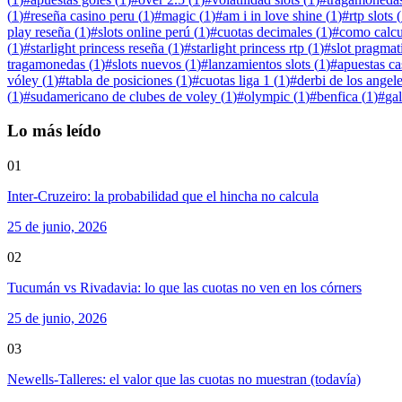
(
1
)
#
reseña casino peru
(
1
)
#
magic
(
1
)
#
am i in love shine
(
1
)
#
rtp slots
(
play reseña
(
1
)
#
slots online perú
(
1
)
#
cuotas decimales
(
1
)
#
como calcu
(
1
)
#
starlight princess reseña
(
1
)
#
starlight princess rtp
(
1
)
#
slot pragmat
tragamonedas
(
1
)
#
slots nuevos
(
1
)
#
lanzamientos slots
(
1
)
#
apuestas ca
vóley
(
1
)
#
tabla de posiciones
(
1
)
#
cuotas liga 1
(
1
)
#
derbi de los angel
(
1
)
#
sudamericano de clubes de voley
(
1
)
#
olympic
(
1
)
#
benfica
(
1
)
#
ga
Lo más leído
01
Inter-Cruzeiro: la probabilidad que el hincha no calcula
25 de junio, 2026
02
Tucumán vs Rivadavia: lo que las cuotas no ven en los córners
25 de junio, 2026
03
Newells-Talleres: el valor que las cuotas no muestran (todavía)