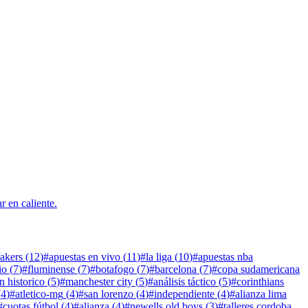
 en caliente.
lakers
(
12
)
#
apuestas en vivo
(
11
)
#
la liga
(
10
)
#
apuestas nba
io
(
7
)
#
fluminense
(
7
)
#
botafogo
(
7
)
#
barcelona
(
7
)
#
copa sudamericana
n historico
(
5
)
#
manchester city
(
5
)
#
análisis táctico
(
5
)
#
corinthians
(
4
)
#
atletico-mg
(
4
)
#
san lorenzo
(
4
)
#
independiente
(
4
)
#
alianza lima
#
cuotas fútbol
(
4
)
#
alianza
(
4
)
#
newells old boys
(
3
)
#
talleres cordoba