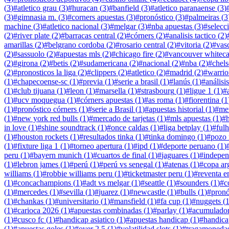
(
3
)
#
atletico grau
(
3
)
#
huracan
(
3
)
#
banfield
(
3
)
#
atletico paranaense
(
3
)
(
3
)
#
gimnasia m.
(
3
)
#
corners apuestas
(
3
)
#
pronóstico
(
3
)
#
palmeiras
(
3
machine
(
3
)
#
atletico nacional
(
3
)
#
melgar
(
3
)
#
nba apuestas
(
3
)
#
selecc
(
2
)
#
river plate
(
2
)
#
barracas central
(
2
)
#
córners
(
2
)
#
analisis tactico
(
2
)
amarillas
(
2
)
#
belgrano cordoba
(
2
)
#
rosario central
(
2
)
#
vitoria
(
2
)
#
vas
(
2
)
#
sassuolo
(
2
)
#
apuestas mls
(
2
)
#
chicago fire
(
2
)
#
vancouver whitec
(
2
)
#
girona
(
2
)
#
betis
(
2
)
#
sudamericana
(
2
)
#
nacional
(
2
)
#
nba
(
2
)
#
chels
(
2
)
#
pronosticos la liga
(
2
)
#
clippers
(
2
)
#
atletico
(
2
)
#
madrid
(
2
)
#
warrio
(
1
)
#
chapecoense-sc
(
1
)
#
previa
(
1
)
#
serie a brasil
(
1
)
#
lanús
(
1
)
#
análisis
(
1
)
#
club tijuana
(
1
)
#
leon
(
1
)
#
marsella
(
1
)
#
strasbourg
(
1
)
#
ligue 1
(
1
)
#
(
1
)
#
ucv moquegua
(
1
)
#
córners apuestas
(
1
)
#
as roma
(
1
)
#
fiorentina
(
1
(
1
)
#
pronóstico córners
(
1
)
#
serie a Brasil
(
1
)
#
apuestas historial
(
1
)
#
me
(
1
)
#
new york red bulls
(
1
)
#
mercado de tarjetas
(
1
)
#
mls apuestas
(
1
)
#
h
in love
(
1
)
#
shine soundtrack
(
1
)
#
once caldas
(
1
)
#
liga betplay
(
1
)
#
ful
(
1
)
#
houston rockets
(
1
)
#
resultados tinka
(
1
)
#
tinka domingo
(
1
)
#
pozo 
(
1
)
#
fixture liga 1
(
1
)
#
torneo apertura
(
1
)
#
ipd
(
1
)
#
deporte peruano
(
1
)
peru
(
1
)
#
bayern munich
(
1
)
#
cuartos de final
(
1
)
#
jaguares
(
1
)
#
indepen
(
1
)
#
lebron james
(
1
)
#
perú
(
1
)
#
perú vs senegal
(
1
)
#
atenas
(
1
)
#
copa ar
williams
(
1
)
#
robbie williams peru
(
1
)
#
ticketmaster peru
(
1
)
#
reventa e
(
1
)
#
concachampions
(
1
)
#
adt vs melgar
(
1
)
#
seattle
(
1
)
#
sounders
(
1
)
#
c
(
1
)
#
mercedes
(
1
)
#
sevilla
(
1
)
#
juarez
(
1
)
#
newcastle
(
1
)
#
bulls
(
1
)
#
pronó
(
1
)
#
chankas
(
1
)
#
universitario
(
1
)
#
mansfield
(
1
)
#
fa cup
(
1
)
#
nuggets
(
(
1
)
#
carioca 2026
(
1
)
#
apuestas combinadas
(
1
)
#
parlay
(
1
)
#
acumulado
(
1
)
#
cusco fc
(
1
)
#
handicap asiatico
(
1
)
#
apuestas handicap
(
1
)
#
handica
(
1
)
#
apuestas goles
(
1
)
#
over 2.5
(
1
)
#
volatilidad slots
(
1
)
#
tragamonedas