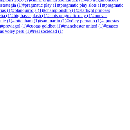
estrategia
(
1
)
#
pragmatic play
(
1
)
#
pragmatic play slots
(
1
)
#
pragmatic
rias
(
1
)
#
blanquirroja
(
1
)
#
championship
(
1
)
#
starlight princess
eña
(
1
)
#
big bass splash
(
1
)
#
slots pragmatic play
(
1
)
#
nuevas
ante
(
1
)
#
tottenham
(
1
)
#
san martín
(
1
)
#
vóley peruano
(
1
)
#
apuestas
)
#
previagol
(
1
)
#
cuotas goldbet
(
1
)
#
manchester united
(
1
)
#
osasco
as voley peru
(
1
)
#
real sociedad
(
1
)