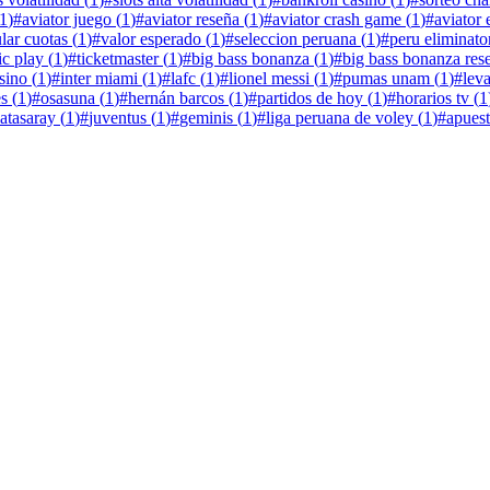
1
)
#
aviator juego
(
1
)
#
aviator reseña
(
1
)
#
aviator crash game
(
1
)
#
aviator 
lar cuotas
(
1
)
#
valor esperado
(
1
)
#
seleccion peruana
(
1
)
#
peru eliminato
ic play
(
1
)
#
ticketmaster
(
1
)
#
big bass bonanza
(
1
)
#
big bass bonanza res
sino
(
1
)
#
inter miami
(
1
)
#
lafc
(
1
)
#
lionel messi
(
1
)
#
pumas unam
(
1
)
#
lev
es
(
1
)
#
osasuna
(
1
)
#
hernán barcos
(
1
)
#
partidos de hoy
(
1
)
#
horarios tv
(
1
latasaray
(
1
)
#
juventus
(
1
)
#
geminis
(
1
)
#
liga peruana de voley
(
1
)
#
apuest