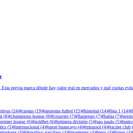
r
Esta previa marca dónde hay valor real en mercados y qué cuotas evitar
rtivas
(
24
)
#
cuotas
(
19
)
#
apuestas futbol
(
15
)
#
historial
(
14
)
#
liga 1
(
14
)
#
al
(
8
)
#
champions league
(
8
)
#
cruzeiro
(
7
)
#
flamengo
(
7
)
#
bahia
(
7
)
#
grem
remier league
(
6
)
#
goldbet
(
6
)
#
primera división
(
5
)
#
sao paulo
(
5
)
#
patro
tics
(
5
)
#
internacional
(
4
)
#
sport huancayo
(
4
)
#
mirassol
(
4
)
#
racing club
ertadores
(
4
)
#
deportivo garcilaso
(
4
)
#
monterrey
(
4
)
#
peru
(
4
)
#
tigres
(
4
)