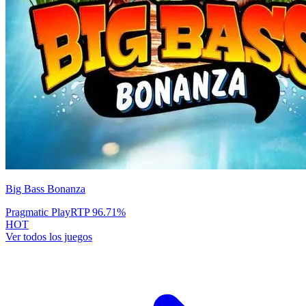
Big Bass Bonanza
Pragmatic Play
RTP
96.71
%
HOT
Ver todos los juegos