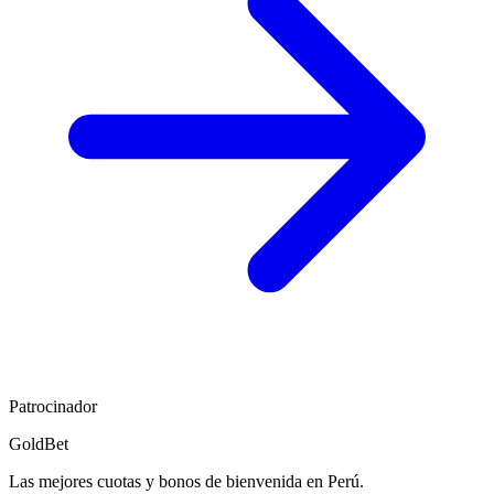
Patrocinador
GoldBet
Las mejores cuotas y bonos de bienvenida en Perú.