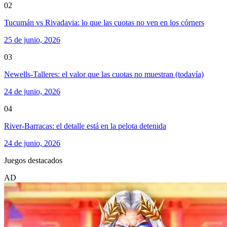
02
Tucumán vs Rivadavia: lo que las cuotas no ven en los córners
25 de junio, 2026
03
Newells-Talleres: el valor que las cuotas no muestran (todavía)
24 de junio, 2026
04
River-Barracas: el detalle está en la pelota detenida
24 de junio, 2026
Juegos destacados
AD