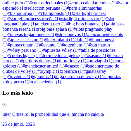
online perú
(
1
)
#
cuotas decimales
(
1
)
#
como calcular cuotas
(
1
)
#
valor
esperado
(
1
)
#
seleccion peruana
(
1
)
#
peru eliminatorias
(
1
)
#
blanquirroja
(
1
)
#
championship
(
1
)
#
starlight princess
(
1
)
#
starlight princess reseña
(
1
)
#
starlight princess rtp
(
1
)
#
slot
pragmatic play
(
1
)
#
ticketmaster
(
1
)
#
big bass bonanza
(
1
)
#
big bass
bonanza reseña
(
1
)
#
big bass splash
(
1
)
#
slots pragmatic play
(
1
)
#
nuevas tragamonedas
(
1
)
#
slots nuevos
(
1
)
#
lanzamientos slots
(
1
)
#
apuestas casino
(
1
)
#
inter miami
(
1
)
#
lafc
(
1
)
#
lionel messi
(
1
)
#
pumas unam
(
1
)
#
levante
(
1
)
#
tottenham
(
1
)
#
san martín
(
1
)
#
vóley peruano
(
1
)
#
apuestas vóley
(
1
)
#
tabla de posiciones
(
1
)
#
cuotas liga 1
(
1
)
#
derbi de los angeles
(
1
)
#
osasuna
(
1
)
#
hernán
barcos
(
1
)
#
partidos de hoy
(
1
)
#
horarios tv
(
1
)
#
previagol
(
1
)
#
cuotas
goldbet
(
1
)
#
manchester united
(
1
)
#
osasco
(
1
)
#
sudamericano de
clubes de voley
(
1
)
#
olympic
(
1
)
#
benfica
(
1
)
#
galatasaray
(
1
)
#
juventus
(
1
)
#
geminis
(
1
)
#
liga peruana de voley
(
1
)
#
apuestas
voley peru
(
1
)
#
real sociedad
(
1
)
Lo más leído
01
Inter-Cruzeiro: la probabilidad que el hincha no calcula
25 de junio, 2026