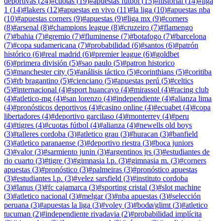
deportivas
(
24
)
#
cuotas
(
19
)
#
apuestas futbol
(
15
)
#
historial
(
14
)
#
liga
1
(
14
)
#
lakers
(
12
)
#
apuestas en vivo
(
11
)
#
la liga
(
10
)
#
apuestas nba
(
10
)
#
apuestas corners
(
9
)
#
apuestas
(
9
)
#
liga mx
(
9
)
#
corners
(
8
)
#
arsenal
(
8
)
#
champions league
(
8
)
#
cruzeiro
(
7
)
#
flamengo
(
7
)
#
bahia
(
7
)
#
gremio
(
7
)
#
fluminense
(
7
)
#
botafogo
(
7
)
#
barcelona
(
7
)
#
copa sudamericana
(
7
)
#
probabilidad
(
6
)
#
santos
(
6
)
#
patrón
histórico
(
6
)
#
real madrid
(
6
)
#
premier league
(
6
)
#
goldbet
(
6
)
#
primera división
(
5
)
#
sao paulo
(
5
)
#
patron historico
(
5
)
#
manchester city
(
5
)
#
análisis táctico
(
5
)
#
corinthians
(
5
)
#
coritiba
(
5
)
#
rb bragantino
(
5
)
#
cienciano
(
5
)
#
apuestas perú
(
5
)
#
celtics
(
5
)
#
internacional
(
4
)
#
sport huancayo
(
4
)
#
mirassol
(
4
)
#
racing club
(
4
)
#
atletico-mg
(
4
)
#
san lorenzo
(
4
)
#
independiente
(
4
)
#
alianza lima
(
4
)
#
pronósticos deportivos
(
4
)
#
casino online
(
4
)
#
ecuabet
(
4
)
#
copa
libertadores
(
4
)
#
deportivo garcilaso
(
4
)
#
monterrey
(
4
)
#
peru
(
4
)
#
tigres
(
4
)
#
cuotas fútbol
(
4
)
#
alianza
(
4
)
#
newells old boys
(
3
)
#
talleres cordoba
(
3
)
#
atletico grau
(
3
)
#
huracan
(
3
)
#
banfield
(
3
)
#
atletico paranaense
(
3
)
#
deportivo riestra
(
3
)
#
boca juniors
(
3
)
#
valor
(
3
)
#
sarmiento junin
(
3
)
#
argentinos jrs
(
3
)
#
estudiantes de
rio cuarto
(
3
)
#
tigre
(
3
)
#
gimnasia l.p.
(
3
)
#
gimnasia m.
(
3
)
#
corners
apuestas
(
3
)
#
pronóstico
(
3
)
#
palmeiras
(
3
)
#
pronóstico apuestas
(
3
)
#
estudiantes l.p.
(
3
)
#
velez sarsfield
(
3
)
#
instituto cordoba
(
3
)
#
lanus
(
3
)
#
fc cajamarca
(
3
)
#
sporting cristal
(
3
)
#
slot machine
(
3
)
#
atletico nacional
(
3
)
#
melgar
(
3
)
#
nba apuestas
(
3
)
#
selección
peruana
(
3
)
#
apuestas la liga
(
3
)
#
voley
(
3
)
#
bodø/glimt
(
3
)
#
atletico
tucuman
(
2
)
#
independiente rivadavia
(
2
)
#
probabilidad implícita