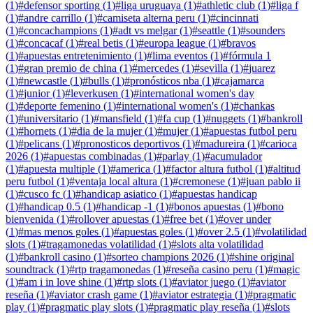
(
1
)
#
defensor sporting
(
1
)
#
liga uruguaya
(
1
)
#
athletic club
(
1
)
#
liga f
(
1
)
#
andre carrillo
(
1
)
#
camiseta alterna peru
(
1
)
#
cincinnati
(
1
)
#
concachampions
(
1
)
#
adt vs melgar
(
1
)
#
seattle
(
1
)
#
sounders
(
1
)
#
concacaf
(
1
)
#
real betis
(
1
)
#
europa league
(
1
)
#
bravos
(
1
)
#
apuestas entretenimiento
(
1
)
#
lima eventos
(
1
)
#
fórmula 1
(
1
)
#
gran premio de china
(
1
)
#
mercedes
(
1
)
#
sevilla
(
1
)
#
juarez
(
1
)
#
newcastle
(
1
)
#
bulls
(
1
)
#
pronósticos nba
(
1
)
#
cajamarca
(
1
)
#
junior
(
1
)
#
leverkusen
(
1
)
#
international women's day
(
1
)
#
deporte femenino
(
1
)
#
international women's
(
1
)
#
chankas
(
1
)
#
universitario
(
1
)
#
mansfield
(
1
)
#
fa cup
(
1
)
#
nuggets
(
1
)
#
bankroll
(
1
)
#
hornets
(
1
)
#
dia de la mujer
(
1
)
#
mujer
(
1
)
#
apuestas futbol peru
(
1
)
#
pelicans
(
1
)
#
pronosticos deportivos
(
1
)
#
madureira
(
1
)
#
carioca
2026
(
1
)
#
apuestas combinadas
(
1
)
#
parlay
(
1
)
#
acumulador
(
1
)
#
apuesta multiple
(
1
)
#
america
(
1
)
#
factor altura futbol
(
1
)
#
altitud
peru futbol
(
1
)
#
ventaja local altura
(
1
)
#
cremonese
(
1
)
#
juan pablo ii
(
1
)
#
cusco fc
(
1
)
#
handicap asiatico
(
1
)
#
apuestas handicap
(
1
)
#
handicap 0.5
(
1
)
#
handicap -1
(
1
)
#
bonos apuestas
(
1
)
#
bono
bienvenida
(
1
)
#
rollover apuestas
(
1
)
#
free bet
(
1
)
#
over under
(
1
)
#
mas menos goles
(
1
)
#
apuestas goles
(
1
)
#
over 2.5
(
1
)
#
volatilidad
slots
(
1
)
#
tragamonedas volatilidad
(
1
)
#
slots alta volatilidad
(
1
)
#
bankroll casino
(
1
)
#
sorteo champions 2026
(
1
)
#
shine original
soundtrack
(
1
)
#
rtp tragamonedas
(
1
)
#
reseña casino peru
(
1
)
#
magic
(
1
)
#
am i in love shine
(
1
)
#
rtp slots
(
1
)
#
aviator juego
(
1
)
#
aviator
reseña
(
1
)
#
aviator crash game
(
1
)
#
aviator estrategia
(
1
)
#
pragmatic
play
(
1
)
#
pragmatic play slots
(
1
)
#
pragmatic play reseña
(
1
)
#
slots