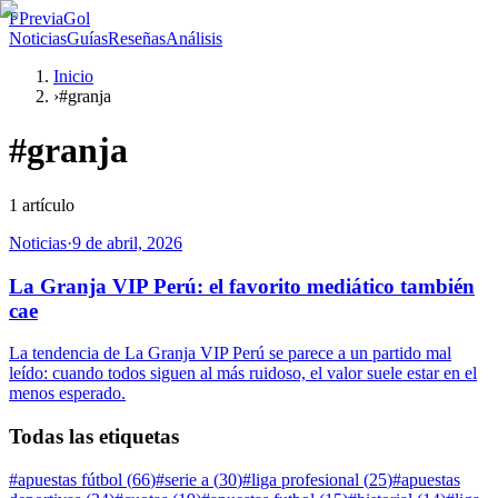
P
PreviaGol
Noticias
Guías
Reseñas
Análisis
Inicio
›
#granja
#
granja
1
artículo
Noticias
·
9 de abril, 2026
La Granja VIP Perú: el favorito mediático también
cae
La tendencia de La Granja VIP Perú se parece a un partido mal
leído: cuando todos siguen al más ruidoso, el valor suele estar en el
menos esperado.
Todas las etiquetas
#
apuestas fútbol
(
66
)
#
serie a
(
30
)
#
liga profesional
(
25
)
#
apuestas