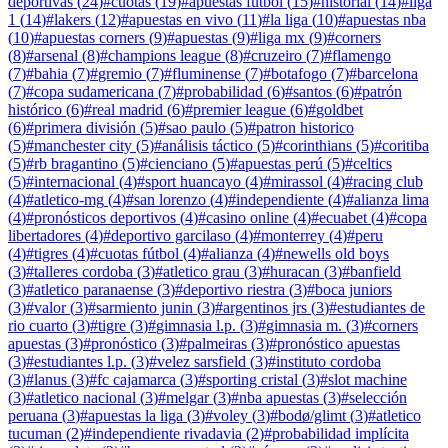
deportivas
(
24
)
#
cuotas
(
19
)
#
apuestas futbol
(
15
)
#
historial
(
14
)
#
liga
1
(
14
)
#
lakers
(
12
)
#
apuestas en vivo
(
11
)
#
la liga
(
10
)
#
apuestas nba
(
10
)
#
apuestas corners
(
9
)
#
apuestas
(
9
)
#
liga mx
(
9
)
#
corners
(
8
)
#
arsenal
(
8
)
#
champions league
(
8
)
#
cruzeiro
(
7
)
#
flamengo
(
7
)
#
bahia
(
7
)
#
gremio
(
7
)
#
fluminense
(
7
)
#
botafogo
(
7
)
#
barcelona
(
7
)
#
copa sudamericana
(
7
)
#
probabilidad
(
6
)
#
santos
(
6
)
#
patrón
histórico
(
6
)
#
real madrid
(
6
)
#
premier league
(
6
)
#
goldbet
(
6
)
#
primera división
(
5
)
#
sao paulo
(
5
)
#
patron historico
(
5
)
#
manchester city
(
5
)
#
análisis táctico
(
5
)
#
corinthians
(
5
)
#
coritiba
(
5
)
#
rb bragantino
(
5
)
#
cienciano
(
5
)
#
apuestas perú
(
5
)
#
celtics
(
5
)
#
internacional
(
4
)
#
sport huancayo
(
4
)
#
mirassol
(
4
)
#
racing club
(
4
)
#
atletico-mg
(
4
)
#
san lorenzo
(
4
)
#
independiente
(
4
)
#
alianza lima
(
4
)
#
pronósticos deportivos
(
4
)
#
casino online
(
4
)
#
ecuabet
(
4
)
#
copa
libertadores
(
4
)
#
deportivo garcilaso
(
4
)
#
monterrey
(
4
)
#
peru
(
4
)
#
tigres
(
4
)
#
cuotas fútbol
(
4
)
#
alianza
(
4
)
#
newells old boys
(
3
)
#
talleres cordoba
(
3
)
#
atletico grau
(
3
)
#
huracan
(
3
)
#
banfield
(
3
)
#
atletico paranaense
(
3
)
#
deportivo riestra
(
3
)
#
boca juniors
(
3
)
#
valor
(
3
)
#
sarmiento junin
(
3
)
#
argentinos jrs
(
3
)
#
estudiantes de
rio cuarto
(
3
)
#
tigre
(
3
)
#
gimnasia l.p.
(
3
)
#
gimnasia m.
(
3
)
#
corners
apuestas
(
3
)
#
pronóstico
(
3
)
#
palmeiras
(
3
)
#
pronóstico apuestas
(
3
)
#
estudiantes l.p.
(
3
)
#
velez sarsfield
(
3
)
#
instituto cordoba
(
3
)
#
lanus
(
3
)
#
fc cajamarca
(
3
)
#
sporting cristal
(
3
)
#
slot machine
(
3
)
#
atletico nacional
(
3
)
#
melgar
(
3
)
#
nba apuestas
(
3
)
#
selección
peruana
(
3
)
#
apuestas la liga
(
3
)
#
voley
(
3
)
#
bodø/glimt
(
3
)
#
atletico
tucuman
(
2
)
#
independiente rivadavia
(
2
)
#
probabilidad implícita