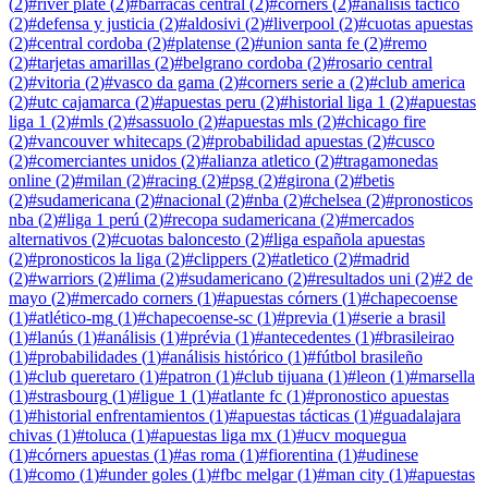
(
2
)
#
river plate
(
2
)
#
barracas central
(
2
)
#
córners
(
2
)
#
analisis tactico
(
2
)
#
defensa y justicia
(
2
)
#
aldosivi
(
2
)
#
liverpool
(
2
)
#
cuotas apuestas
(
2
)
#
central cordoba
(
2
)
#
platense
(
2
)
#
union santa fe
(
2
)
#
remo
(
2
)
#
tarjetas amarillas
(
2
)
#
belgrano cordoba
(
2
)
#
rosario central
(
2
)
#
vitoria
(
2
)
#
vasco da gama
(
2
)
#
corners serie a
(
2
)
#
club america
(
2
)
#
utc cajamarca
(
2
)
#
apuestas peru
(
2
)
#
historial liga 1
(
2
)
#
apuestas
liga 1
(
2
)
#
mls
(
2
)
#
sassuolo
(
2
)
#
apuestas mls
(
2
)
#
chicago fire
(
2
)
#
vancouver whitecaps
(
2
)
#
probabilidad apuestas
(
2
)
#
cusco
(
2
)
#
comerciantes unidos
(
2
)
#
alianza atletico
(
2
)
#
tragamonedas
online
(
2
)
#
milan
(
2
)
#
racing
(
2
)
#
psg
(
2
)
#
girona
(
2
)
#
betis
(
2
)
#
sudamericana
(
2
)
#
nacional
(
2
)
#
nba
(
2
)
#
chelsea
(
2
)
#
pronosticos
nba
(
2
)
#
liga 1 perú
(
2
)
#
recopa sudamericana
(
2
)
#
mercados
alternativos
(
2
)
#
cuotas baloncesto
(
2
)
#
liga española apuestas
(
2
)
#
pronosticos la liga
(
2
)
#
clippers
(
2
)
#
atletico
(
2
)
#
madrid
(
2
)
#
warriors
(
2
)
#
lima
(
2
)
#
sudamericano
(
2
)
#
resultados uni
(
2
)
#
2 de
mayo
(
2
)
#
mercado corners
(
1
)
#
apuestas córners
(
1
)
#
chapecoense
(
1
)
#
atlético-mg
(
1
)
#
chapecoense-sc
(
1
)
#
previa
(
1
)
#
serie a brasil
(
1
)
#
lanús
(
1
)
#
análisis
(
1
)
#
prévia
(
1
)
#
antecedentes
(
1
)
#
brasileirao
(
1
)
#
probabilidades
(
1
)
#
análisis histórico
(
1
)
#
fútbol brasileño
(
1
)
#
club queretaro
(
1
)
#
patron
(
1
)
#
club tijuana
(
1
)
#
leon
(
1
)
#
marsella
(
1
)
#
strasbourg
(
1
)
#
ligue 1
(
1
)
#
atlante fc
(
1
)
#
pronostico apuestas
(
1
)
#
historial enfrentamientos
(
1
)
#
apuestas tácticas
(
1
)
#
guadalajara
chivas
(
1
)
#
toluca
(
1
)
#
apuestas liga mx
(
1
)
#
ucv moquegua
(
1
)
#
córners apuestas
(
1
)
#
as roma
(
1
)
#
fiorentina
(
1
)
#
udinese
(
1
)
#
como
(
1
)
#
under goles
(
1
)
#
fbc melgar
(
1
)
#
man city
(
1
)
#
apuestas