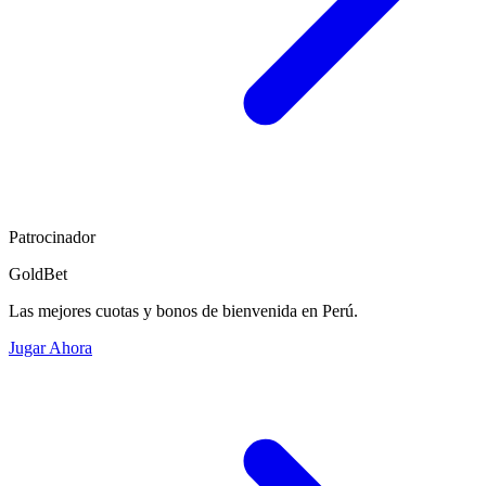
Patrocinador
GoldBet
Las mejores cuotas y bonos de bienvenida en Perú.
Jugar Ahora