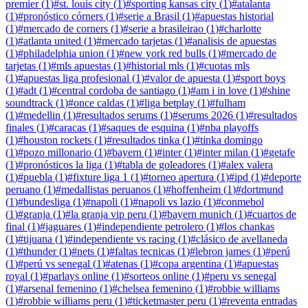
premier
(
1
)
#
st. louis city
(
1
)
#
sporting kansas city
(
1
)
#
atalanta
(
1
)
#
pronóstico córners
(
1
)
#
serie a Brasil
(
1
)
#
apuestas historial
(
1
)
#
mercado de corners
(
1
)
#
serie a brasileirao
(
1
)
#
charlotte
(
1
)
#
atlanta united
(
1
)
#
mercado tarjetas
(
1
)
#
analisis de apuestas
(
1
)
#
philadelphia union
(
1
)
#
new york red bulls
(
1
)
#
mercado de
tarjetas
(
1
)
#
mls apuestas
(
1
)
#
historial mls
(
1
)
#
cuotas mls
(
1
)
#
apuestas liga profesional
(
1
)
#
valor de apuesta
(
1
)
#
sport boys
(
1
)
#
adt
(
1
)
#
central cordoba de santiago
(
1
)
#
am i in love
(
1
)
#
shine
soundtrack
(
1
)
#
once caldas
(
1
)
#
liga betplay
(
1
)
#
fulham
(
1
)
#
medellin
(
1
)
#
resultados serums
(
1
)
#
serums 2026
(
1
)
#
resultados
finales
(
1
)
#
caracas
(
1
)
#
saques de esquina
(
1
)
#
nba playoffs
(
1
)
#
houston rockets
(
1
)
#
resultados tinka
(
1
)
#
tinka domingo
(
1
)
#
pozo millonario
(
1
)
#
bayern
(
1
)
#
inter
(
1
)
#
inter milan
(
1
)
#
getafe
(
1
)
#
pronósticos la liga
(
1
)
#
tabla de goleadores
(
1
)
#
alex valera
(
1
)
#
puebla
(
1
)
#
fixture liga 1
(
1
)
#
torneo apertura
(
1
)
#
ipd
(
1
)
#
deporte
peruano
(
1
)
#
medallistas peruanos
(
1
)
#
hoffenheim
(
1
)
#
dortmund
(
1
)
#
bundesliga
(
1
)
#
napoli
(
1
)
#
napoli vs lazio
(
1
)
#
conmebol
(
1
)
#
granja
(
1
)
#
la granja vip peru
(
1
)
#
bayern munich
(
1
)
#
cuartos de
final
(
1
)
#
jaguares
(
1
)
#
independiente petrolero
(
1
)
#
los chankas
(
1
)
#
tijuana
(
1
)
#
independiente vs racing
(
1
)
#
clásico de avellaneda
(
1
)
#
thunder
(
1
)
#
nets
(
1
)
#
faltas tecnicas
(
1
)
#
lebron james
(
1
)
#
perú
(
1
)
#
perú vs senegal
(
1
)
#
atenas
(
1
)
#
copa argentina
(
1
)
#
apuestas
royal
(
1
)
#
parlays online
(
1
)
#
sorteos online
(
1
)
#
peru vs senegal
(
1
)
#
arsenal femenino
(
1
)
#
chelsea femenino
(
1
)
#
robbie williams
(
1
)
#
robbie williams peru
(
1
)
#
ticketmaster peru
(
1
)
#
reventa entradas