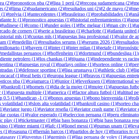
ea
(
2
)
#
pronosticos nba
(
2
)
#
liga 1 perú
(
2
)
#
recopa sudamericana
(
2
)
#
me
rs
(
2
)
#
lima
(
2
)
#
sudamericano
(
2
)
#
resultados uni
(
2
)
#
2 de mayo
(
2
)
#
mer
(
1
)
#
prévia
(
1
)
#
antecedentes
(
1
)
#
brasileirao
(
1
)
#
probabilidades
(
1
)
#
aná
atlante fc
(
1
)
#
pronostico apuestas
(
1
)
#
historial enfrentamientos
(
1
)
#
apue
)
#
udinese
(
1
)
#
como
(
1
)
#
under goles
(
1
)
#
fbc melgar
(
1
)
#
man city
(
1
)
#
a
rcado de corners
(
1
)
#
serie a brasileirao
(
1
)
#
charlotte
(
1
)
#
atlanta united
istorial mls
(
1
)
#
cuotas mls
(
1
)
#
apuestas liga profesional
(
1
)
#
valor de a
ham
(
1
)
#
medellin
(
1
)
#
resultados serums
(
1
)
#
serums 2026
(
1
)
#
resultados
millonario
(
1
)
#
bayern
(
1
)
#
inter
(
1
)
#
inter milan
(
1
)
#
getafe
(
1
)
#
pronóstic
#
medallistas peruanos
(
1
)
#
hoffenheim
(
1
)
#
dortmund
(
1
)
#
bundesliga
(
1
)
diente petrolero
(
1
)
#
los chankas
(
1
)
#
tijuana
(
1
)
#
independiente vs racin
gentina
(
1
)
#
apuestas royal
(
1
)
#
parlays online
(
1
)
#
sorteos online
(
1
)
#
per
ntradas
(
1
)
#
defensor sporting
(
1
)
#
liga uruguaya
(
1
)
#
athletic club
(
1
)
#
lig
oncacaf
(
1
)
#
real betis
(
1
)
#
europa league
(
1
)
#
bravos
(
1
)
#
apuestas entre
sticos nba
(
1
)
#
cajamarca
(
1
)
#
junior
(
1
)
#
leverkusen
(
1
)
#
international 
1
)
#
bankroll
(
1
)
#
hornets
(
1
)
#
dia de la mujer
(
1
)
#
mujer
(
1
)
#
apuestas futb
r
(
1
)
#
apuesta multiple
(
1
)
#
america
(
1
)
#
factor altura futbol
(
1
)
#
altitud pe
p 0.5
(
1
)
#
handicap -1
(
1
)
#
bonos apuestas
(
1
)
#
bono bienvenida
(
1
)
#
rol
 volatilidad
(
1
)
#
slots alta volatilidad
(
1
)
#
bankroll casino
(
1
)
#
sorteo ch
1
)
#
aviator juego
(
1
)
#
aviator reseña
(
1
)
#
aviator crash game
(
1
)
#
aviator 
lar cuotas
(
1
)
#
valor esperado
(
1
)
#
seleccion peruana
(
1
)
#
peru eliminato
ic play
(
1
)
#
ticketmaster
(
1
)
#
big bass bonanza
(
1
)
#
big bass bonanza res
sino
(
1
)
#
inter miami
(
1
)
#
lafc
(
1
)
#
lionel messi
(
1
)
#
pumas unam
(
1
)
#
lev
es
(
1
)
#
osasuna
(
1
)
#
hernán barcos
(
1
)
#
partidos de hoy
(
1
)
#
horarios tv
(
1
latasaray
(
1
)
#
juventus
(
1
)
#
geminis
(
1
)
#
liga peruana de voley
(
1
)
#
apuest