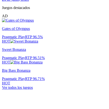
Juegos destacados
AD
Gates of Olympus
Pragmatic Play
RTP
96.5
%
HOT
Sweet Bonanza
Pragmatic Play
RTP
96.51
%
HOT
Big Bass Bonanza
Pragmatic Play
RTP
96.71
%
HOT
Ver todos los juegos