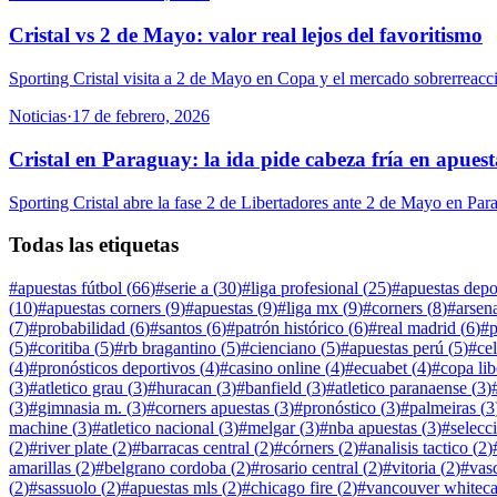
Cristal vs 2 de Mayo: valor real lejos del favoritismo
Sporting Cristal visita a 2 de Mayo en Copa y el mercado sobrerreacc
Noticias
·
17 de febrero, 2026
Cristal en Paraguay: la ida pide cabeza fría en apuest
Sporting Cristal abre la fase 2 de Libertadores ante 2 de Mayo en P
Todas las etiquetas
#
apuestas fútbol
(
66
)
#
serie a
(
30
)
#
liga profesional
(
25
)
#
apuestas depo
(
10
)
#
apuestas corners
(
9
)
#
apuestas
(
9
)
#
liga mx
(
9
)
#
corners
(
8
)
#
arsen
(
7
)
#
probabilidad
(
6
)
#
santos
(
6
)
#
patrón histórico
(
6
)
#
real madrid
(
6
)
#
p
(
5
)
#
coritiba
(
5
)
#
rb bragantino
(
5
)
#
cienciano
(
5
)
#
apuestas perú
(
5
)
#
cel
(
4
)
#
pronósticos deportivos
(
4
)
#
casino online
(
4
)
#
ecuabet
(
4
)
#
copa lib
(
3
)
#
atletico grau
(
3
)
#
huracan
(
3
)
#
banfield
(
3
)
#
atletico paranaense
(
3
)
(
3
)
#
gimnasia m.
(
3
)
#
corners apuestas
(
3
)
#
pronóstico
(
3
)
#
palmeiras
(
3
machine
(
3
)
#
atletico nacional
(
3
)
#
melgar
(
3
)
#
nba apuestas
(
3
)
#
selecc
(
2
)
#
river plate
(
2
)
#
barracas central
(
2
)
#
córners
(
2
)
#
analisis tactico
(
2
)
amarillas
(
2
)
#
belgrano cordoba
(
2
)
#
rosario central
(
2
)
#
vitoria
(
2
)
#
vas
(
2
)
#
sassuolo
(
2
)
#
apuestas mls
(
2
)
#
chicago fire
(
2
)
#
vancouver whitec