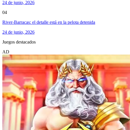
24 de junio, 2026
04
River-Barracas: el detalle está en la pelota detenida
24 de junio, 2026
Juegos destacados
AD