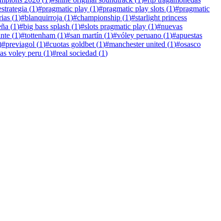
estrategia
(
1
)
#
pragmatic play
(
1
)
#
pragmatic play slots
(
1
)
#
pragmatic
rias
(
1
)
#
blanquirroja
(
1
)
#
championship
(
1
)
#
starlight princess
eña
(
1
)
#
big bass splash
(
1
)
#
slots pragmatic play
(
1
)
#
nuevas
ante
(
1
)
#
tottenham
(
1
)
#
san martín
(
1
)
#
vóley peruano
(
1
)
#
apuestas
)
#
previagol
(
1
)
#
cuotas goldbet
(
1
)
#
manchester united
(
1
)
#
osasco
as voley peru
(
1
)
#
real sociedad
(
1
)