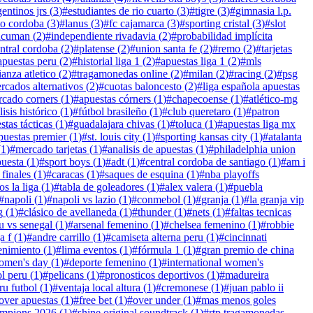
gentinos jrs
(
3
)
#
estudiantes de rio cuarto
(
3
)
#
tigre
(
3
)
#
gimnasia l.p.
uto cordoba
(
3
)
#
lanus
(
3
)
#
fc cajamarca
(
3
)
#
sporting cristal
(
3
)
#
slot
tucuman
(
2
)
#
independiente rivadavia
(
2
)
#
probabilidad implícita
ntral cordoba
(
2
)
#
platense
(
2
)
#
union santa fe
(
2
)
#
remo
(
2
)
#
tarjetas
apuestas peru
(
2
)
#
historial liga 1
(
2
)
#
apuestas liga 1
(
2
)
#
mls
ianza atletico
(
2
)
#
tragamonedas online
(
2
)
#
milan
(
2
)
#
racing
(
2
)
#
psg
rcados alternativos
(
2
)
#
cuotas baloncesto
(
2
)
#
liga española apuestas
cado corners
(
1
)
#
apuestas córners
(
1
)
#
chapecoense
(
1
)
#
atlético-mg
lisis histórico
(
1
)
#
fútbol brasileño
(
1
)
#
club queretaro
(
1
)
#
patron
stas tácticas
(
1
)
#
guadalajara chivas
(
1
)
#
toluca
(
1
)
#
apuestas liga mx
puestas premier
(
1
)
#
st. louis city
(
1
)
#
sporting kansas city
(
1
)
#
atalanta
(
1
)
#
mercado tarjetas
(
1
)
#
analisis de apuestas
(
1
)
#
philadelphia union
puesta
(
1
)
#
sport boys
(
1
)
#
adt
(
1
)
#
central cordoba de santiago
(
1
)
#
am i
 finales
(
1
)
#
caracas
(
1
)
#
saques de esquina
(
1
)
#
nba playoffs
os la liga
(
1
)
#
tabla de goleadores
(
1
)
#
alex valera
(
1
)
#
puebla
#
napoli
(
1
)
#
napoli vs lazio
(
1
)
#
conmebol
(
1
)
#
granja
(
1
)
#
la granja vip
g
(
1
)
#
clásico de avellaneda
(
1
)
#
thunder
(
1
)
#
nets
(
1
)
#
faltas tecnicas
u vs senegal
(
1
)
#
arsenal femenino
(
1
)
#
chelsea femenino
(
1
)
#
robbie
a f
(
1
)
#
andre carrillo
(
1
)
#
camiseta alterna peru
(
1
)
#
cincinnati
tenimiento
(
1
)
#
lima eventos
(
1
)
#
fórmula 1
(
1
)
#
gran premio de china
women's day
(
1
)
#
deporte femenino
(
1
)
#
international women's
ol peru
(
1
)
#
pelicans
(
1
)
#
pronosticos deportivos
(
1
)
#
madureira
ru futbol
(
1
)
#
ventaja local altura
(
1
)
#
cremonese
(
1
)
#
juan pablo ii
lover apuestas
(
1
)
#
free bet
(
1
)
#
over under
(
1
)
#
mas menos goles
ampions 2026
(
1
)
#
shine original soundtrack
(
1
)
#
rtp tragamonedas