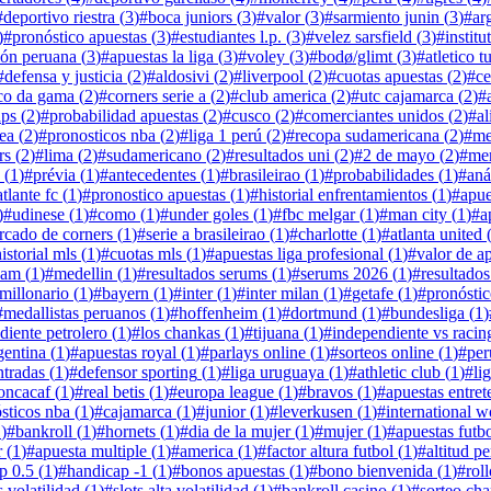
#
deportivo riestra
(
3
)
#
boca juniors
(
3
)
#
valor
(
3
)
#
sarmiento junin
(
3
)
#
ar
)
#
pronóstico apuestas
(
3
)
#
estudiantes l.p.
(
3
)
#
velez sarsfield
(
3
)
#
instit
ión peruana
(
3
)
#
apuestas la liga
(
3
)
#
voley
(
3
)
#
bodø/glimt
(
3
)
#
atletico 
#
defensa y justicia
(
2
)
#
aldosivi
(
2
)
#
liverpool
(
2
)
#
cuotas apuestas
(
2
)
#
ce
co da gama
(
2
)
#
corners serie a
(
2
)
#
club america
(
2
)
#
utc cajamarca
(
2
)
#
aps
(
2
)
#
probabilidad apuestas
(
2
)
#
cusco
(
2
)
#
comerciantes unidos
(
2
)
#
al
ea
(
2
)
#
pronosticos nba
(
2
)
#
liga 1 perú
(
2
)
#
recopa sudamericana
(
2
)
#
me
rs
(
2
)
#
lima
(
2
)
#
sudamericano
(
2
)
#
resultados uni
(
2
)
#
2 de mayo
(
2
)
#
mer
(
1
)
#
prévia
(
1
)
#
antecedentes
(
1
)
#
brasileirao
(
1
)
#
probabilidades
(
1
)
#
aná
atlante fc
(
1
)
#
pronostico apuestas
(
1
)
#
historial enfrentamientos
(
1
)
#
apue
)
#
udinese
(
1
)
#
como
(
1
)
#
under goles
(
1
)
#
fbc melgar
(
1
)
#
man city
(
1
)
#
a
rcado de corners
(
1
)
#
serie a brasileirao
(
1
)
#
charlotte
(
1
)
#
atlanta united
istorial mls
(
1
)
#
cuotas mls
(
1
)
#
apuestas liga profesional
(
1
)
#
valor de a
ham
(
1
)
#
medellin
(
1
)
#
resultados serums
(
1
)
#
serums 2026
(
1
)
#
resultados
millonario
(
1
)
#
bayern
(
1
)
#
inter
(
1
)
#
inter milan
(
1
)
#
getafe
(
1
)
#
pronóstic
#
medallistas peruanos
(
1
)
#
hoffenheim
(
1
)
#
dortmund
(
1
)
#
bundesliga
(
1
)
diente petrolero
(
1
)
#
los chankas
(
1
)
#
tijuana
(
1
)
#
independiente vs racin
gentina
(
1
)
#
apuestas royal
(
1
)
#
parlays online
(
1
)
#
sorteos online
(
1
)
#
per
ntradas
(
1
)
#
defensor sporting
(
1
)
#
liga uruguaya
(
1
)
#
athletic club
(
1
)
#
lig
oncacaf
(
1
)
#
real betis
(
1
)
#
europa league
(
1
)
#
bravos
(
1
)
#
apuestas entre
sticos nba
(
1
)
#
cajamarca
(
1
)
#
junior
(
1
)
#
leverkusen
(
1
)
#
international 
1
)
#
bankroll
(
1
)
#
hornets
(
1
)
#
dia de la mujer
(
1
)
#
mujer
(
1
)
#
apuestas futb
r
(
1
)
#
apuesta multiple
(
1
)
#
america
(
1
)
#
factor altura futbol
(
1
)
#
altitud pe
p 0.5
(
1
)
#
handicap -1
(
1
)
#
bonos apuestas
(
1
)
#
bono bienvenida
(
1
)
#
rol
 volatilidad
(
1
)
#
slots alta volatilidad
(
1
)
#
bankroll casino
(
1
)
#
sorteo ch