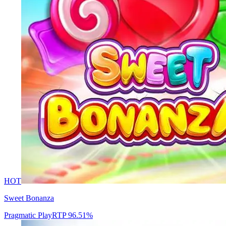
HOT
Sweet Bonanza
Pragmatic Play
RTP
96.51
%