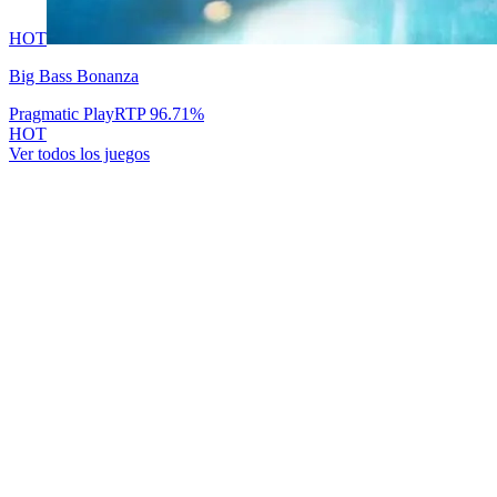
HOT
Big Bass Bonanza
Pragmatic Play
RTP
96.71
%
HOT
Ver todos los juegos