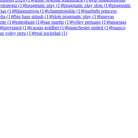
estrategia
(
1
)
#
pragmatic play
(
1
)
#
pragmatic play slots
(
1
)
#
pragmatic
rias
(
1
)
#
blanquirroja
(
1
)
#
championship
(
1
)
#
starlight princess
eña
(
1
)
#
big bass splash
(
1
)
#
slots pragmatic play
(
1
)
#
nuevas
ante
(
1
)
#
tottenham
(
1
)
#
san martín
(
1
)
#
vóley peruano
(
1
)
#
apuestas
)
#
previagol
(
1
)
#
cuotas goldbet
(
1
)
#
manchester united
(
1
)
#
osasco
as voley peru
(
1
)
#
real sociedad
(
1
)