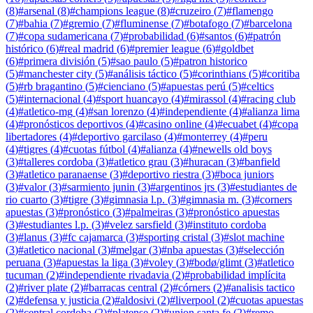
(
8
)
#
arsenal
(
8
)
#
champions league
(
8
)
#
cruzeiro
(
7
)
#
flamengo
(
7
)
#
bahia
(
7
)
#
gremio
(
7
)
#
fluminense
(
7
)
#
botafogo
(
7
)
#
barcelona
(
7
)
#
copa sudamericana
(
7
)
#
probabilidad
(
6
)
#
santos
(
6
)
#
patrón
histórico
(
6
)
#
real madrid
(
6
)
#
premier league
(
6
)
#
goldbet
(
6
)
#
primera división
(
5
)
#
sao paulo
(
5
)
#
patron historico
(
5
)
#
manchester city
(
5
)
#
análisis táctico
(
5
)
#
corinthians
(
5
)
#
coritiba
(
5
)
#
rb bragantino
(
5
)
#
cienciano
(
5
)
#
apuestas perú
(
5
)
#
celtics
(
5
)
#
internacional
(
4
)
#
sport huancayo
(
4
)
#
mirassol
(
4
)
#
racing club
(
4
)
#
atletico-mg
(
4
)
#
san lorenzo
(
4
)
#
independiente
(
4
)
#
alianza lima
(
4
)
#
pronósticos deportivos
(
4
)
#
casino online
(
4
)
#
ecuabet
(
4
)
#
copa
libertadores
(
4
)
#
deportivo garcilaso
(
4
)
#
monterrey
(
4
)
#
peru
(
4
)
#
tigres
(
4
)
#
cuotas fútbol
(
4
)
#
alianza
(
4
)
#
newells old boys
(
3
)
#
talleres cordoba
(
3
)
#
atletico grau
(
3
)
#
huracan
(
3
)
#
banfield
(
3
)
#
atletico paranaense
(
3
)
#
deportivo riestra
(
3
)
#
boca juniors
(
3
)
#
valor
(
3
)
#
sarmiento junin
(
3
)
#
argentinos jrs
(
3
)
#
estudiantes de
rio cuarto
(
3
)
#
tigre
(
3
)
#
gimnasia l.p.
(
3
)
#
gimnasia m.
(
3
)
#
corners
apuestas
(
3
)
#
pronóstico
(
3
)
#
palmeiras
(
3
)
#
pronóstico apuestas
(
3
)
#
estudiantes l.p.
(
3
)
#
velez sarsfield
(
3
)
#
instituto cordoba
(
3
)
#
lanus
(
3
)
#
fc cajamarca
(
3
)
#
sporting cristal
(
3
)
#
slot machine
(
3
)
#
atletico nacional
(
3
)
#
melgar
(
3
)
#
nba apuestas
(
3
)
#
selección
peruana
(
3
)
#
apuestas la liga
(
3
)
#
voley
(
3
)
#
bodø/glimt
(
3
)
#
atletico
tucuman
(
2
)
#
independiente rivadavia
(
2
)
#
probabilidad implícita
(
2
)
#
river plate
(
2
)
#
barracas central
(
2
)
#
córners
(
2
)
#
analisis tactico
(
2
)
#
defensa y justicia
(
2
)
#
aldosivi
(
2
)
#
liverpool
(
2
)
#
cuotas apuestas
(
2
)
#
central cordoba
(
2
)
#
platense
(
2
)
#
union santa fe
(
2
)
#
remo