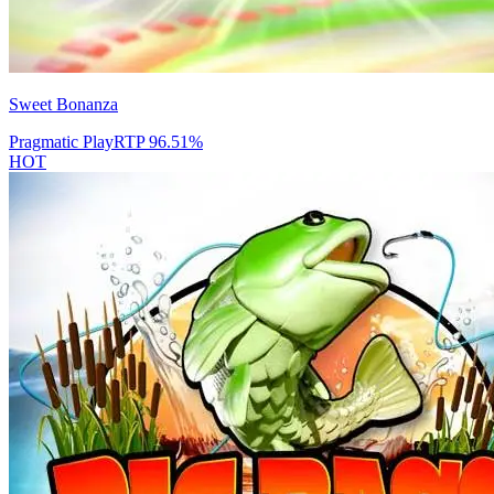
Sweet Bonanza
Pragmatic Play
RTP
96.51
%
HOT