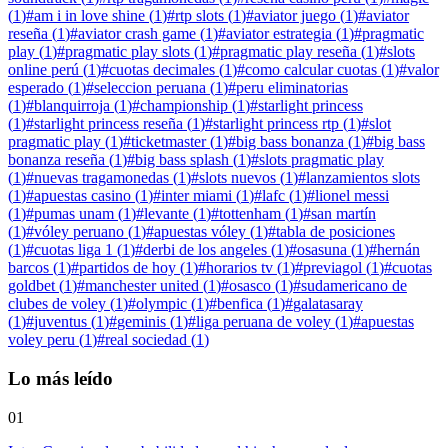
(
1
)
#
am i in love shine
(
1
)
#
rtp slots
(
1
)
#
aviator juego
(
1
)
#
aviator
reseña
(
1
)
#
aviator crash game
(
1
)
#
aviator estrategia
(
1
)
#
pragmatic
play
(
1
)
#
pragmatic play slots
(
1
)
#
pragmatic play reseña
(
1
)
#
slots
online perú
(
1
)
#
cuotas decimales
(
1
)
#
como calcular cuotas
(
1
)
#
valor
esperado
(
1
)
#
seleccion peruana
(
1
)
#
peru eliminatorias
(
1
)
#
blanquirroja
(
1
)
#
championship
(
1
)
#
starlight princess
(
1
)
#
starlight princess reseña
(
1
)
#
starlight princess rtp
(
1
)
#
slot
pragmatic play
(
1
)
#
ticketmaster
(
1
)
#
big bass bonanza
(
1
)
#
big bass
bonanza reseña
(
1
)
#
big bass splash
(
1
)
#
slots pragmatic play
(
1
)
#
nuevas tragamonedas
(
1
)
#
slots nuevos
(
1
)
#
lanzamientos slots
(
1
)
#
apuestas casino
(
1
)
#
inter miami
(
1
)
#
lafc
(
1
)
#
lionel messi
(
1
)
#
pumas unam
(
1
)
#
levante
(
1
)
#
tottenham
(
1
)
#
san martín
(
1
)
#
vóley peruano
(
1
)
#
apuestas vóley
(
1
)
#
tabla de posiciones
(
1
)
#
cuotas liga 1
(
1
)
#
derbi de los angeles
(
1
)
#
osasuna
(
1
)
#
hernán
barcos
(
1
)
#
partidos de hoy
(
1
)
#
horarios tv
(
1
)
#
previagol
(
1
)
#
cuotas
goldbet
(
1
)
#
manchester united
(
1
)
#
osasco
(
1
)
#
sudamericano de
clubes de voley
(
1
)
#
olympic
(
1
)
#
benfica
(
1
)
#
galatasaray
(
1
)
#
juventus
(
1
)
#
geminis
(
1
)
#
liga peruana de voley
(
1
)
#
apuestas
voley peru
(
1
)
#
real sociedad
(
1
)
Lo más leído
01