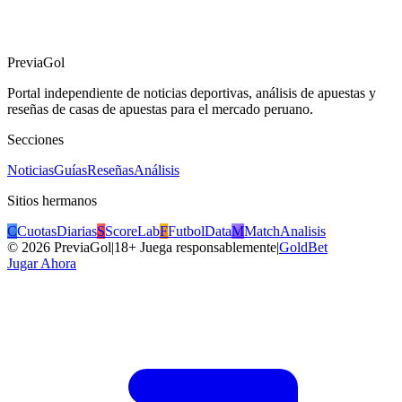
PreviaGol
Portal independiente de noticias deportivas, análisis de apuestas y
reseñas de casas de apuestas para el mercado peruano.
Secciones
Noticias
Guías
Reseñas
Análisis
Sitios hermanos
C
CuotasDiarias
S
ScoreLab
F
FutbolData
M
MatchAnalisis
©
2026
PreviaGol
|
18+ Juega responsablemente
|
GoldBet
Jugar Ahora