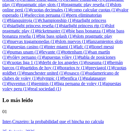
play
(
1
)
#
pragmatic play slots
(
1
)
#
pragmatic play reseña
(
1
)
#
slots
online perú
(
1
)
#
cuotas decimales
(
1
)
#
como calcular cuotas
(
1
)
#
valor
esperado
(
1
)
#
seleccion peruana
(
1
)
#
peru eliminatorias
(
1
)
#
blanquirroja
(
1
)
#
championship
(
1
)
#
starlight princess
(
1
)
#
starlight princess reseña
(
1
)
#
starlight princess rtp
(
1
)
#
slot
pragmatic play
(
1
)
#
ticketmaster
(
1
)
#
big bass bonanza
(
1
)
#
big bass
bonanza reseña
(
1
)
#
big bass splash
(
1
)
#
slots pragmatic play
(
1
)
#
nuevas tragamonedas
(
1
)
#
slots nuevos
(
1
)
#
lanzamientos slots
(
1
)
#
apuestas casino
(
1
)
#
inter miami
(
1
)
#
lafc
(
1
)
#
lionel messi
(
1
)
#
pumas unam
(
1
)
#
levante
(
1
)
#
tottenham
(
1
)
#
san martín
(
1
)
#
vóley peruano
(
1
)
#
apuestas vóley
(
1
)
#
tabla de posiciones
(
1
)
#
cuotas liga 1
(
1
)
#
derbi de los angeles
(
1
)
#
osasuna
(
1
)
#
hernán
barcos
(
1
)
#
partidos de hoy
(
1
)
#
horarios tv
(
1
)
#
previagol
(
1
)
#
cuotas
goldbet
(
1
)
#
manchester united
(
1
)
#
osasco
(
1
)
#
sudamericano de
clubes de voley
(
1
)
#
olympic
(
1
)
#
benfica
(
1
)
#
galatasaray
(
1
)
#
juventus
(
1
)
#
geminis
(
1
)
#
liga peruana de voley
(
1
)
#
apuestas
voley peru
(
1
)
#
real sociedad
(
1
)
Lo más leído
01
Inter-Cruzeiro: la probabilidad que el hincha no calcula