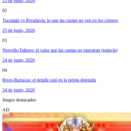
25 de junio, 2026
02
Tucumán vs Rivadavia: lo que las cuotas no ven en los córners
25 de junio, 2026
03
Newells-Talleres: el valor que las cuotas no muestran (todavía)
24 de junio, 2026
04
River-Barracas: el detalle está en la pelota detenida
24 de junio, 2026
Juegos destacados
AD