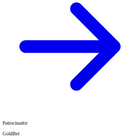
Patrocinador
GoldBet