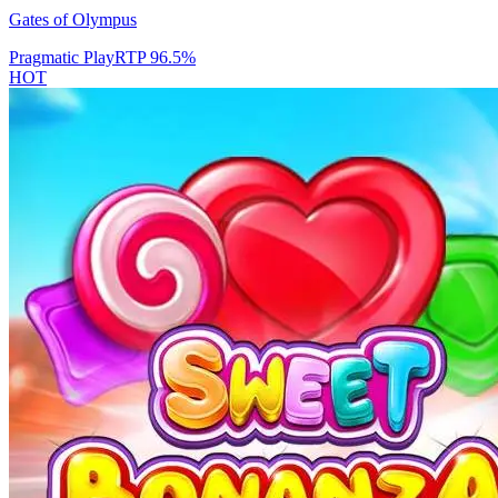
Gates of Olympus
Pragmatic Play
RTP
96.5
%
HOT