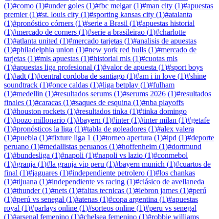
(
1
)
#
como
(
1
)
#
under goles
(
1
)
#
fbc melgar
(
1
)
#
man city
(
1
)
#
apuestas
premier
(
1
)
#
st. louis city
(
1
)
#
sporting kansas city
(
1
)
#
atalanta
(
1
)
#
pronóstico córners
(
1
)
#
serie a Brasil
(
1
)
#
apuestas historial
(
1
)
#
mercado de corners
(
1
)
#
serie a brasileirao
(
1
)
#
charlotte
(
1
)
#
atlanta united
(
1
)
#
mercado tarjetas
(
1
)
#
analisis de apuestas
(
1
)
#
philadelphia union
(
1
)
#
new york red bulls
(
1
)
#
mercado de
tarjetas
(
1
)
#
mls apuestas
(
1
)
#
historial mls
(
1
)
#
cuotas mls
(
1
)
#
apuestas liga profesional
(
1
)
#
valor de apuesta
(
1
)
#
sport boys
(
1
)
#
adt
(
1
)
#
central cordoba de santiago
(
1
)
#
am i in love
(
1
)
#
shine
soundtrack
(
1
)
#
once caldas
(
1
)
#
liga betplay
(
1
)
#
fulham
(
1
)
#
medellin
(
1
)
#
resultados serums
(
1
)
#
serums 2026
(
1
)
#
resultados
finales
(
1
)
#
caracas
(
1
)
#
saques de esquina
(
1
)
#
nba playoffs
(
1
)
#
houston rockets
(
1
)
#
resultados tinka
(
1
)
#
tinka domingo
(
1
)
#
pozo millonario
(
1
)
#
bayern
(
1
)
#
inter
(
1
)
#
inter milan
(
1
)
#
getafe
(
1
)
#
pronósticos la liga
(
1
)
#
tabla de goleadores
(
1
)
#
alex valera
(
1
)
#
puebla
(
1
)
#
fixture liga 1
(
1
)
#
torneo apertura
(
1
)
#
ipd
(
1
)
#
deporte
peruano
(
1
)
#
medallistas peruanos
(
1
)
#
hoffenheim
(
1
)
#
dortmund
(
1
)
#
bundesliga
(
1
)
#
napoli
(
1
)
#
napoli vs lazio
(
1
)
#
conmebol
(
1
)
#
granja
(
1
)
#
la granja vip peru
(
1
)
#
bayern munich
(
1
)
#
cuartos de
final
(
1
)
#
jaguares
(
1
)
#
independiente petrolero
(
1
)
#
los chankas
(
1
)
#
tijuana
(
1
)
#
independiente vs racing
(
1
)
#
clásico de avellaneda
(
1
)
#
thunder
(
1
)
#
nets
(
1
)
#
faltas tecnicas
(
1
)
#
lebron james
(
1
)
#
perú
(
1
)
#
perú vs senegal
(
1
)
#
atenas
(
1
)
#
copa argentina
(
1
)
#
apuestas
royal
(
1
)
#
parlays online
(
1
)
#
sorteos online
(
1
)
#
peru vs senegal
(
1
)
#
arsenal femenino
(
1
)
#
chelsea femenino
(
1
)
#
robbie williams