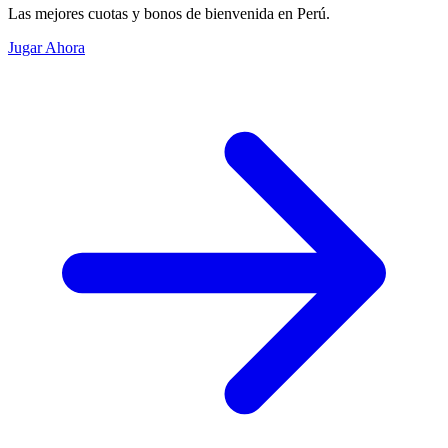
Las mejores cuotas y bonos de bienvenida en Perú.
Jugar Ahora