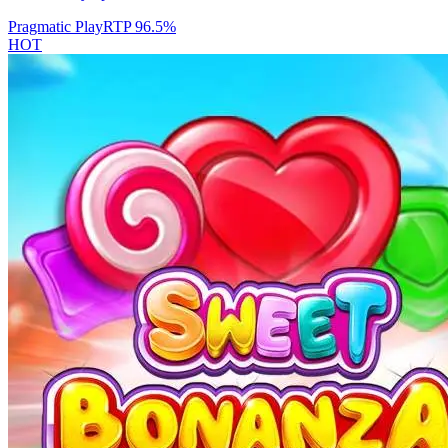
Pragmatic Play
RTP
96.5
%
HOT