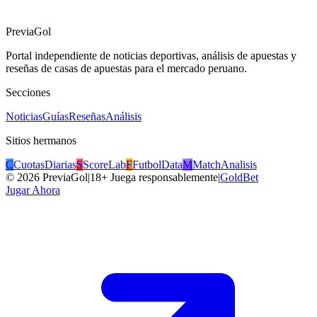
PreviaGol
Portal independiente de noticias deportivas, análisis de apuestas y
reseñas de casas de apuestas para el mercado peruano.
Secciones
Noticias
Guías
Reseñas
Análisis
Sitios hermanos
C
CuotasDiarias
S
ScoreLab
F
FutbolData
M
MatchAnalisis
©
2026
PreviaGol
|
18+ Juega responsablemente
|
GoldBet
Jugar Ahora