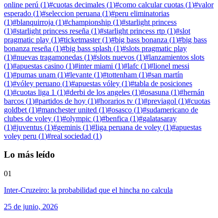
online perú
(
1
)
#
cuotas decimales
(
1
)
#
como calcular cuotas
(
1
)
#
valor
esperado
(
1
)
#
seleccion peruana
(
1
)
#
peru eliminatorias
(
1
)
#
blanquirroja
(
1
)
#
championship
(
1
)
#
starlight princess
(
1
)
#
starlight princess reseña
(
1
)
#
starlight princess rtp
(
1
)
#
slot
pragmatic play
(
1
)
#
ticketmaster
(
1
)
#
big bass bonanza
(
1
)
#
big bass
bonanza reseña
(
1
)
#
big bass splash
(
1
)
#
slots pragmatic play
(
1
)
#
nuevas tragamonedas
(
1
)
#
slots nuevos
(
1
)
#
lanzamientos slots
(
1
)
#
apuestas casino
(
1
)
#
inter miami
(
1
)
#
lafc
(
1
)
#
lionel messi
(
1
)
#
pumas unam
(
1
)
#
levante
(
1
)
#
tottenham
(
1
)
#
san martín
(
1
)
#
vóley peruano
(
1
)
#
apuestas vóley
(
1
)
#
tabla de posiciones
(
1
)
#
cuotas liga 1
(
1
)
#
derbi de los angeles
(
1
)
#
osasuna
(
1
)
#
hernán
barcos
(
1
)
#
partidos de hoy
(
1
)
#
horarios tv
(
1
)
#
previagol
(
1
)
#
cuotas
goldbet
(
1
)
#
manchester united
(
1
)
#
osasco
(
1
)
#
sudamericano de
clubes de voley
(
1
)
#
olympic
(
1
)
#
benfica
(
1
)
#
galatasaray
(
1
)
#
juventus
(
1
)
#
geminis
(
1
)
#
liga peruana de voley
(
1
)
#
apuestas
voley peru
(
1
)
#
real sociedad
(
1
)
Lo más leído
01
Inter-Cruzeiro: la probabilidad que el hincha no calcula
25 de junio, 2026