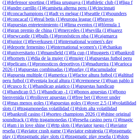
(
1
)
#
defensor sporting
(
1
)
#
liga uruguaya
(
1
)
#
athletic club
(
1
)
#
liga f
(
1
)
#
andre carrillo
(
1
)
#
camiseta alterna peru
(
1
)
#
cincinnati
(
1
)
#
concachampions
(
1
)
#
adt vs melgar
(
1
)
#
seattle
(
1
)
#
sounders
(
1
)
#
concacaf
(
1
)
#
real betis
(
1
)
#
europa league
(
1
)
#
bravos
(
1
)
#
apuestas entretenimiento
(
1
)
#
lima eventos
(
1
)
#
fórmula 1
(
1
)
#
gran premio de china
(
1
)
#
mercedes
(
1
)
#
sevilla
(
1
)
#
juarez
(
1
)
#
newcastle
(
1
)
#
bulls
(
1
)
#
pronósticos nba
(
1
)
#
cajamarca
(
1
)
#
junior
(
1
)
#
leverkusen
(
1
)
#
international women's day
(
1
)
#
deporte femenino
(
1
)
#
international women's
(
1
)
#
chankas
(
1
)
#
universitario
(
1
)
#
mansfield
(
1
)
#
fa cup
(
1
)
#
nuggets
(
1
)
#
bankroll
(
1
)
#
hornets
(
1
)
#
dia de la mujer
(
1
)
#
mujer
(
1
)
#
apuestas futbol peru
(
1
)
#
pelicans
(
1
)
#
pronosticos deportivos
(
1
)
#
madureira
(
1
)
#
carioca
2026
(
1
)
#
apuestas combinadas
(
1
)
#
parlay
(
1
)
#
acumulador
(
1
)
#
apuesta multiple
(
1
)
#
america
(
1
)
#
factor altura futbol
(
1
)
#
altitud
peru futbol
(
1
)
#
ventaja local altura
(
1
)
#
cremonese
(
1
)
#
juan pablo ii
(
1
)
#
cusco fc
(
1
)
#
handicap asiatico
(
1
)
#
apuestas handicap
(
1
)
#
handicap 0.5
(
1
)
#
handicap -1
(
1
)
#
bonos apuestas
(
1
)
#
bono
bienvenida
(
1
)
#
rollover apuestas
(
1
)
#
free bet
(
1
)
#
over under
(
1
)
#
mas menos goles
(
1
)
#
apuestas goles
(
1
)
#
over 2.5
(
1
)
#
volatilidad
slots
(
1
)
#
tragamonedas volatilidad
(
1
)
#
slots alta volatilidad
(
1
)
#
bankroll casino
(
1
)
#
sorteo champions 2026
(
1
)
#
shine original
soundtrack
(
1
)
#
rtp tragamonedas
(
1
)
#
reseña casino peru
(
1
)
#
magic
(
1
)
#
am i in love shine
(
1
)
#
rtp slots
(
1
)
#
aviator juego
(
1
)
#
aviator
reseña
(
1
)
#
aviator crash game
(
1
)
#
aviator estrategia
(
1
)
#
pragmatic
play
(
1
)
#
pragmatic play slots
(
1
)
#
pragmatic play reseña
(
1
)
#
slots