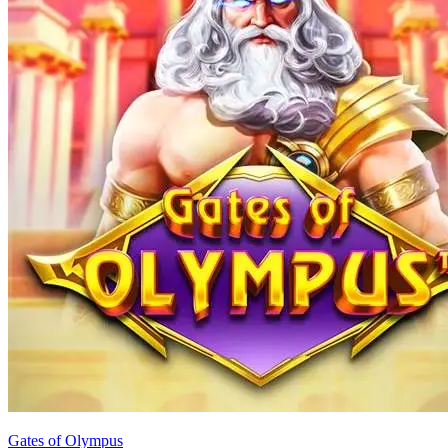
Gates of Olympus