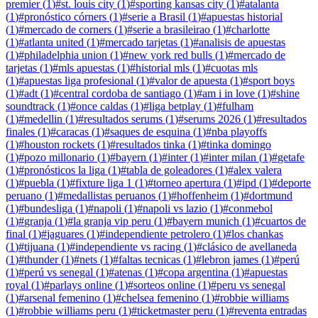
premier
(
1
)
#
st. louis city
(
1
)
#
sporting kansas city
(
1
)
#
atalanta
(
1
)
#
pronóstico córners
(
1
)
#
serie a Brasil
(
1
)
#
apuestas historial
(
1
)
#
mercado de corners
(
1
)
#
serie a brasileirao
(
1
)
#
charlotte
(
1
)
#
atlanta united
(
1
)
#
mercado tarjetas
(
1
)
#
analisis de apuestas
(
1
)
#
philadelphia union
(
1
)
#
new york red bulls
(
1
)
#
mercado de
tarjetas
(
1
)
#
mls apuestas
(
1
)
#
historial mls
(
1
)
#
cuotas mls
(
1
)
#
apuestas liga profesional
(
1
)
#
valor de apuesta
(
1
)
#
sport boys
(
1
)
#
adt
(
1
)
#
central cordoba de santiago
(
1
)
#
am i in love
(
1
)
#
shine
soundtrack
(
1
)
#
once caldas
(
1
)
#
liga betplay
(
1
)
#
fulham
(
1
)
#
medellin
(
1
)
#
resultados serums
(
1
)
#
serums 2026
(
1
)
#
resultados
finales
(
1
)
#
caracas
(
1
)
#
saques de esquina
(
1
)
#
nba playoffs
(
1
)
#
houston rockets
(
1
)
#
resultados tinka
(
1
)
#
tinka domingo
(
1
)
#
pozo millonario
(
1
)
#
bayern
(
1
)
#
inter
(
1
)
#
inter milan
(
1
)
#
getafe
(
1
)
#
pronósticos la liga
(
1
)
#
tabla de goleadores
(
1
)
#
alex valera
(
1
)
#
puebla
(
1
)
#
fixture liga 1
(
1
)
#
torneo apertura
(
1
)
#
ipd
(
1
)
#
deporte
peruano
(
1
)
#
medallistas peruanos
(
1
)
#
hoffenheim
(
1
)
#
dortmund
(
1
)
#
bundesliga
(
1
)
#
napoli
(
1
)
#
napoli vs lazio
(
1
)
#
conmebol
(
1
)
#
granja
(
1
)
#
la granja vip peru
(
1
)
#
bayern munich
(
1
)
#
cuartos de
final
(
1
)
#
jaguares
(
1
)
#
independiente petrolero
(
1
)
#
los chankas
(
1
)
#
tijuana
(
1
)
#
independiente vs racing
(
1
)
#
clásico de avellaneda
(
1
)
#
thunder
(
1
)
#
nets
(
1
)
#
faltas tecnicas
(
1
)
#
lebron james
(
1
)
#
perú
(
1
)
#
perú vs senegal
(
1
)
#
atenas
(
1
)
#
copa argentina
(
1
)
#
apuestas
royal
(
1
)
#
parlays online
(
1
)
#
sorteos online
(
1
)
#
peru vs senegal
(
1
)
#
arsenal femenino
(
1
)
#
chelsea femenino
(
1
)
#
robbie williams
(
1
)
#
robbie williams peru
(
1
)
#
ticketmaster peru
(
1
)
#
reventa entradas