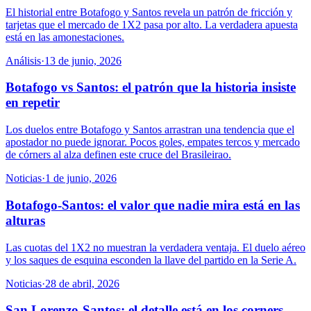
El historial entre Botafogo y Santos revela un patrón de fricción y
tarjetas que el mercado de 1X2 pasa por alto. La verdadera apuesta
está en las amonestaciones.
Análisis
·
13 de junio, 2026
Botafogo vs Santos: el patrón que la historia insiste
en repetir
Los duelos entre Botafogo y Santos arrastran una tendencia que el
apostador no puede ignorar. Pocos goles, empates tercos y mercado
de córners al alza definen este cruce del Brasileirao.
Noticias
·
1 de junio, 2026
Botafogo-Santos: el valor que nadie mira está en las
alturas
Las cuotas del 1X2 no muestran la verdadera ventaja. El duelo aéreo
y los saques de esquina esconden la llave del partido en la Serie A.
Noticias
·
28 de abril, 2026
San Lorenzo-Santos: el detalle está en los corners