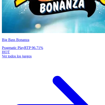
Big Bass Bonanza
Pragmatic Play
RTP
96.71
%
HOT
Ver todos los juegos