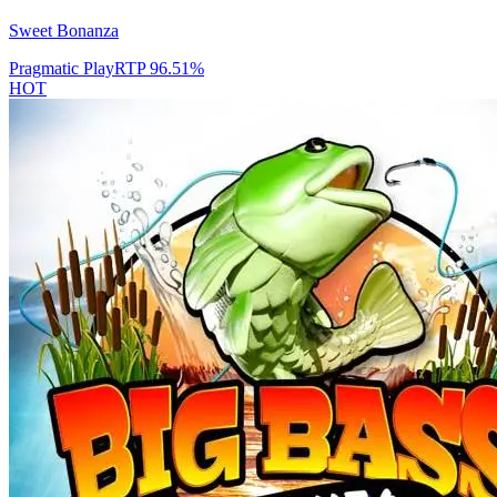
Sweet Bonanza
Pragmatic Play
RTP
96.51
%
HOT