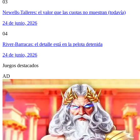
03
Newells-Talleres: el valor que las cuotas no muestran (todavía)
24 de junio, 2026
04
River-Barracas: el detalle está en la pelota detenida
24 de junio, 2026
Juegos destacados
AD