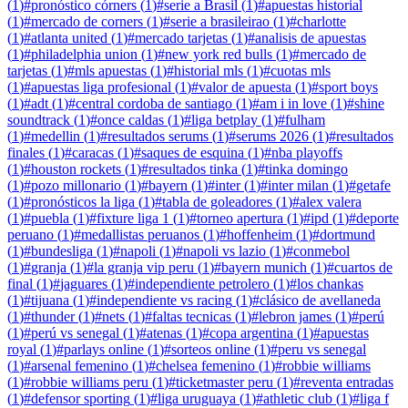
(
1
)
#
pronóstico córners
(
1
)
#
serie a Brasil
(
1
)
#
apuestas historial
(
1
)
#
mercado de corners
(
1
)
#
serie a brasileirao
(
1
)
#
charlotte
(
1
)
#
atlanta united
(
1
)
#
mercado tarjetas
(
1
)
#
analisis de apuestas
(
1
)
#
philadelphia union
(
1
)
#
new york red bulls
(
1
)
#
mercado de
tarjetas
(
1
)
#
mls apuestas
(
1
)
#
historial mls
(
1
)
#
cuotas mls
(
1
)
#
apuestas liga profesional
(
1
)
#
valor de apuesta
(
1
)
#
sport boys
(
1
)
#
adt
(
1
)
#
central cordoba de santiago
(
1
)
#
am i in love
(
1
)
#
shine
soundtrack
(
1
)
#
once caldas
(
1
)
#
liga betplay
(
1
)
#
fulham
(
1
)
#
medellin
(
1
)
#
resultados serums
(
1
)
#
serums 2026
(
1
)
#
resultados
finales
(
1
)
#
caracas
(
1
)
#
saques de esquina
(
1
)
#
nba playoffs
(
1
)
#
houston rockets
(
1
)
#
resultados tinka
(
1
)
#
tinka domingo
(
1
)
#
pozo millonario
(
1
)
#
bayern
(
1
)
#
inter
(
1
)
#
inter milan
(
1
)
#
getafe
(
1
)
#
pronósticos la liga
(
1
)
#
tabla de goleadores
(
1
)
#
alex valera
(
1
)
#
puebla
(
1
)
#
fixture liga 1
(
1
)
#
torneo apertura
(
1
)
#
ipd
(
1
)
#
deporte
peruano
(
1
)
#
medallistas peruanos
(
1
)
#
hoffenheim
(
1
)
#
dortmund
(
1
)
#
bundesliga
(
1
)
#
napoli
(
1
)
#
napoli vs lazio
(
1
)
#
conmebol
(
1
)
#
granja
(
1
)
#
la granja vip peru
(
1
)
#
bayern munich
(
1
)
#
cuartos de
final
(
1
)
#
jaguares
(
1
)
#
independiente petrolero
(
1
)
#
los chankas
(
1
)
#
tijuana
(
1
)
#
independiente vs racing
(
1
)
#
clásico de avellaneda
(
1
)
#
thunder
(
1
)
#
nets
(
1
)
#
faltas tecnicas
(
1
)
#
lebron james
(
1
)
#
perú
(
1
)
#
perú vs senegal
(
1
)
#
atenas
(
1
)
#
copa argentina
(
1
)
#
apuestas
royal
(
1
)
#
parlays online
(
1
)
#
sorteos online
(
1
)
#
peru vs senegal
(
1
)
#
arsenal femenino
(
1
)
#
chelsea femenino
(
1
)
#
robbie williams
(
1
)
#
robbie williams peru
(
1
)
#
ticketmaster peru
(
1
)
#
reventa entradas
(
1
)
#
defensor sporting
(
1
)
#
liga uruguaya
(
1
)
#
athletic club
(
1
)
#
liga f