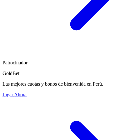
Patrocinador
GoldBet
Las mejores cuotas y bonos de bienvenida en Perú.
Jugar Ahora