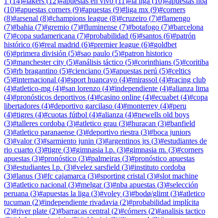
1
(
14
)
#
lakers
(
12
)
#
apuestas en vivo
(
11
)
#
la liga
(
10
)
#
apuestas nba
(
10
)
#
apuestas corners
(
9
)
#
apuestas
(
9
)
#
liga mx
(
9
)
#
corners
(
8
)
#
arsenal
(
8
)
#
champions league
(
8
)
#
cruzeiro
(
7
)
#
flamengo
(
7
)
#
bahia
(
7
)
#
gremio
(
7
)
#
fluminense
(
7
)
#
botafogo
(
7
)
#
barcelona
(
7
)
#
copa sudamericana
(
7
)
#
probabilidad
(
6
)
#
santos
(
6
)
#
patrón
histórico
(
6
)
#
real madrid
(
6
)
#
premier league
(
6
)
#
goldbet
(
6
)
#
primera división
(
5
)
#
sao paulo
(
5
)
#
patron historico
(
5
)
#
manchester city
(
5
)
#
análisis táctico
(
5
)
#
corinthians
(
5
)
#
coritiba
(
5
)
#
rb bragantino
(
5
)
#
cienciano
(
5
)
#
apuestas perú
(
5
)
#
celtics
(
5
)
#
internacional
(
4
)
#
sport huancayo
(
4
)
#
mirassol
(
4
)
#
racing club
(
4
)
#
atletico-mg
(
4
)
#
san lorenzo
(
4
)
#
independiente
(
4
)
#
alianza lima
(
4
)
#
pronósticos deportivos
(
4
)
#
casino online
(
4
)
#
ecuabet
(
4
)
#
copa
libertadores
(
4
)
#
deportivo garcilaso
(
4
)
#
monterrey
(
4
)
#
peru
(
4
)
#
tigres
(
4
)
#
cuotas fútbol
(
4
)
#
alianza
(
4
)
#
newells old boys
(
3
)
#
talleres cordoba
(
3
)
#
atletico grau
(
3
)
#
huracan
(
3
)
#
banfield
(
3
)
#
atletico paranaense
(
3
)
#
deportivo riestra
(
3
)
#
boca juniors
(
3
)
#
valor
(
3
)
#
sarmiento junin
(
3
)
#
argentinos jrs
(
3
)
#
estudiantes de
rio cuarto
(
3
)
#
tigre
(
3
)
#
gimnasia l.p.
(
3
)
#
gimnasia m.
(
3
)
#
corners
apuestas
(
3
)
#
pronóstico
(
3
)
#
palmeiras
(
3
)
#
pronóstico apuestas
(
3
)
#
estudiantes l.p.
(
3
)
#
velez sarsfield
(
3
)
#
instituto cordoba
(
3
)
#
lanus
(
3
)
#
fc cajamarca
(
3
)
#
sporting cristal
(
3
)
#
slot machine
(
3
)
#
atletico nacional
(
3
)
#
melgar
(
3
)
#
nba apuestas
(
3
)
#
selección
peruana
(
3
)
#
apuestas la liga
(
3
)
#
voley
(
3
)
#
bodø/glimt
(
3
)
#
atletico
tucuman
(
2
)
#
independiente rivadavia
(
2
)
#
probabilidad implícita
(
2
)
#
river plate
(
2
)
#
barracas central
(
2
)
#
córners
(
2
)
#
analisis tactico