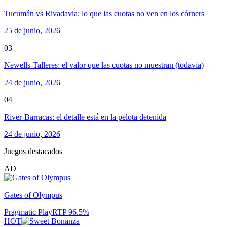
Tucumán vs Rivadavia: lo que las cuotas no ven en los córners
25 de junio, 2026
03
Newells-Talleres: el valor que las cuotas no muestran (todavía)
24 de junio, 2026
04
River-Barracas: el detalle está en la pelota detenida
24 de junio, 2026
Juegos destacados
AD
Gates of Olympus
Pragmatic Play
RTP
96.5
%
HOT