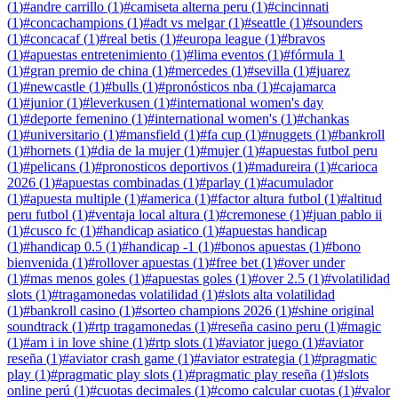
(
1
)
#
andre carrillo
(
1
)
#
camiseta alterna peru
(
1
)
#
cincinnati
(
1
)
#
concachampions
(
1
)
#
adt vs melgar
(
1
)
#
seattle
(
1
)
#
sounders
(
1
)
#
concacaf
(
1
)
#
real betis
(
1
)
#
europa league
(
1
)
#
bravos
(
1
)
#
apuestas entretenimiento
(
1
)
#
lima eventos
(
1
)
#
fórmula 1
(
1
)
#
gran premio de china
(
1
)
#
mercedes
(
1
)
#
sevilla
(
1
)
#
juarez
(
1
)
#
newcastle
(
1
)
#
bulls
(
1
)
#
pronósticos nba
(
1
)
#
cajamarca
(
1
)
#
junior
(
1
)
#
leverkusen
(
1
)
#
international women's day
(
1
)
#
deporte femenino
(
1
)
#
international women's
(
1
)
#
chankas
(
1
)
#
universitario
(
1
)
#
mansfield
(
1
)
#
fa cup
(
1
)
#
nuggets
(
1
)
#
bankroll
(
1
)
#
hornets
(
1
)
#
dia de la mujer
(
1
)
#
mujer
(
1
)
#
apuestas futbol peru
(
1
)
#
pelicans
(
1
)
#
pronosticos deportivos
(
1
)
#
madureira
(
1
)
#
carioca
2026
(
1
)
#
apuestas combinadas
(
1
)
#
parlay
(
1
)
#
acumulador
(
1
)
#
apuesta multiple
(
1
)
#
america
(
1
)
#
factor altura futbol
(
1
)
#
altitud
peru futbol
(
1
)
#
ventaja local altura
(
1
)
#
cremonese
(
1
)
#
juan pablo ii
(
1
)
#
cusco fc
(
1
)
#
handicap asiatico
(
1
)
#
apuestas handicap
(
1
)
#
handicap 0.5
(
1
)
#
handicap -1
(
1
)
#
bonos apuestas
(
1
)
#
bono
bienvenida
(
1
)
#
rollover apuestas
(
1
)
#
free bet
(
1
)
#
over under
(
1
)
#
mas menos goles
(
1
)
#
apuestas goles
(
1
)
#
over 2.5
(
1
)
#
volatilidad
slots
(
1
)
#
tragamonedas volatilidad
(
1
)
#
slots alta volatilidad
(
1
)
#
bankroll casino
(
1
)
#
sorteo champions 2026
(
1
)
#
shine original
soundtrack
(
1
)
#
rtp tragamonedas
(
1
)
#
reseña casino peru
(
1
)
#
magic
(
1
)
#
am i in love shine
(
1
)
#
rtp slots
(
1
)
#
aviator juego
(
1
)
#
aviator
reseña
(
1
)
#
aviator crash game
(
1
)
#
aviator estrategia
(
1
)
#
pragmatic
play
(
1
)
#
pragmatic play slots
(
1
)
#
pragmatic play reseña
(
1
)
#
slots
online perú
(
1
)
#
cuotas decimales
(
1
)
#
como calcular cuotas
(
1
)
#
valor