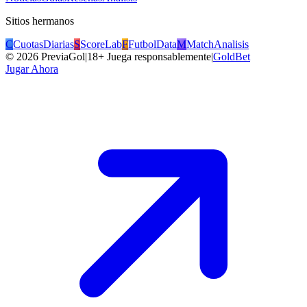
Sitios hermanos
C
CuotasDiarias
S
ScoreLab
F
FutbolData
M
MatchAnalisis
©
2026
PreviaGol
|
18+ Juega responsablemente
|
GoldBet
Jugar Ahora