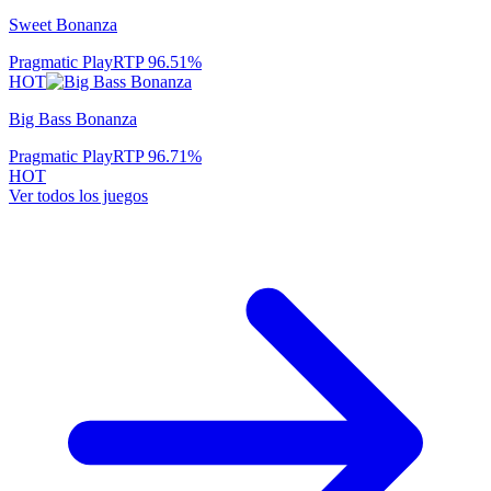
Sweet Bonanza
Pragmatic Play
RTP
96.51
%
HOT
Big Bass Bonanza
Pragmatic Play
RTP
96.71
%
HOT
Ver todos los juegos