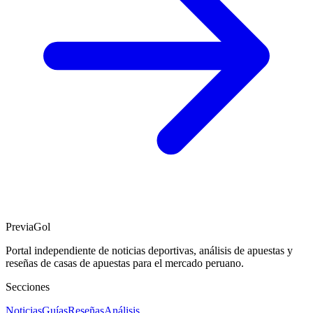
PreviaGol
Portal independiente de noticias deportivas, análisis de apuestas y
reseñas de casas de apuestas para el mercado peruano.
Secciones
Noticias
Guías
Reseñas
Análisis