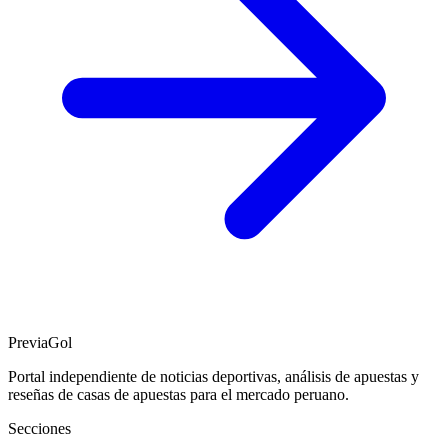
PreviaGol
Portal independiente de noticias deportivas, análisis de apuestas y
reseñas de casas de apuestas para el mercado peruano.
Secciones