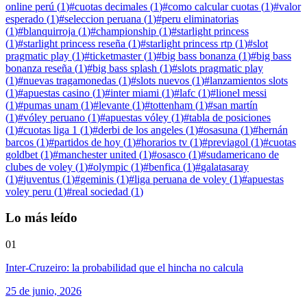
online perú
(
1
)
#
cuotas decimales
(
1
)
#
como calcular cuotas
(
1
)
#
valor
esperado
(
1
)
#
seleccion peruana
(
1
)
#
peru eliminatorias
(
1
)
#
blanquirroja
(
1
)
#
championship
(
1
)
#
starlight princess
(
1
)
#
starlight princess reseña
(
1
)
#
starlight princess rtp
(
1
)
#
slot
pragmatic play
(
1
)
#
ticketmaster
(
1
)
#
big bass bonanza
(
1
)
#
big bass
bonanza reseña
(
1
)
#
big bass splash
(
1
)
#
slots pragmatic play
(
1
)
#
nuevas tragamonedas
(
1
)
#
slots nuevos
(
1
)
#
lanzamientos slots
(
1
)
#
apuestas casino
(
1
)
#
inter miami
(
1
)
#
lafc
(
1
)
#
lionel messi
(
1
)
#
pumas unam
(
1
)
#
levante
(
1
)
#
tottenham
(
1
)
#
san martín
(
1
)
#
vóley peruano
(
1
)
#
apuestas vóley
(
1
)
#
tabla de posiciones
(
1
)
#
cuotas liga 1
(
1
)
#
derbi de los angeles
(
1
)
#
osasuna
(
1
)
#
hernán
barcos
(
1
)
#
partidos de hoy
(
1
)
#
horarios tv
(
1
)
#
previagol
(
1
)
#
cuotas
goldbet
(
1
)
#
manchester united
(
1
)
#
osasco
(
1
)
#
sudamericano de
clubes de voley
(
1
)
#
olympic
(
1
)
#
benfica
(
1
)
#
galatasaray
(
1
)
#
juventus
(
1
)
#
geminis
(
1
)
#
liga peruana de voley
(
1
)
#
apuestas
voley peru
(
1
)
#
real sociedad
(
1
)
Lo más leído
01
Inter-Cruzeiro: la probabilidad que el hincha no calcula
25 de junio, 2026