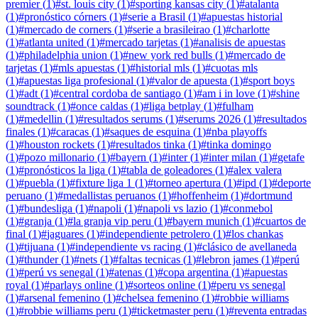
premier
(
1
)
#
st. louis city
(
1
)
#
sporting kansas city
(
1
)
#
atalanta
(
1
)
#
pronóstico córners
(
1
)
#
serie a Brasil
(
1
)
#
apuestas historial
(
1
)
#
mercado de corners
(
1
)
#
serie a brasileirao
(
1
)
#
charlotte
(
1
)
#
atlanta united
(
1
)
#
mercado tarjetas
(
1
)
#
analisis de apuestas
(
1
)
#
philadelphia union
(
1
)
#
new york red bulls
(
1
)
#
mercado de
tarjetas
(
1
)
#
mls apuestas
(
1
)
#
historial mls
(
1
)
#
cuotas mls
(
1
)
#
apuestas liga profesional
(
1
)
#
valor de apuesta
(
1
)
#
sport boys
(
1
)
#
adt
(
1
)
#
central cordoba de santiago
(
1
)
#
am i in love
(
1
)
#
shine
soundtrack
(
1
)
#
once caldas
(
1
)
#
liga betplay
(
1
)
#
fulham
(
1
)
#
medellin
(
1
)
#
resultados serums
(
1
)
#
serums 2026
(
1
)
#
resultados
finales
(
1
)
#
caracas
(
1
)
#
saques de esquina
(
1
)
#
nba playoffs
(
1
)
#
houston rockets
(
1
)
#
resultados tinka
(
1
)
#
tinka domingo
(
1
)
#
pozo millonario
(
1
)
#
bayern
(
1
)
#
inter
(
1
)
#
inter milan
(
1
)
#
getafe
(
1
)
#
pronósticos la liga
(
1
)
#
tabla de goleadores
(
1
)
#
alex valera
(
1
)
#
puebla
(
1
)
#
fixture liga 1
(
1
)
#
torneo apertura
(
1
)
#
ipd
(
1
)
#
deporte
peruano
(
1
)
#
medallistas peruanos
(
1
)
#
hoffenheim
(
1
)
#
dortmund
(
1
)
#
bundesliga
(
1
)
#
napoli
(
1
)
#
napoli vs lazio
(
1
)
#
conmebol
(
1
)
#
granja
(
1
)
#
la granja vip peru
(
1
)
#
bayern munich
(
1
)
#
cuartos de
final
(
1
)
#
jaguares
(
1
)
#
independiente petrolero
(
1
)
#
los chankas
(
1
)
#
tijuana
(
1
)
#
independiente vs racing
(
1
)
#
clásico de avellaneda
(
1
)
#
thunder
(
1
)
#
nets
(
1
)
#
faltas tecnicas
(
1
)
#
lebron james
(
1
)
#
perú
(
1
)
#
perú vs senegal
(
1
)
#
atenas
(
1
)
#
copa argentina
(
1
)
#
apuestas
royal
(
1
)
#
parlays online
(
1
)
#
sorteos online
(
1
)
#
peru vs senegal
(
1
)
#
arsenal femenino
(
1
)
#
chelsea femenino
(
1
)
#
robbie williams
(
1
)
#
robbie williams peru
(
1
)
#
ticketmaster peru
(
1
)
#
reventa entradas