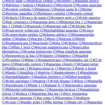
(
2
)
#
river plate
(
2
)
#
barracas central
(
2
)
#
córners
(
2
)
#
analisis tactico
(
2
)
#
defensa y justicia
(
2
)
#
aldosivi
(
2
)
#
liverpool
(
2
)
#
cuotas apuestas
(
2
)
#
central cordoba
(
2
)
#
platense
(
2
)
#
union santa fe
(
2
)
#
remo
(
2
)
#
tarjetas amarillas
(
2
)
#
belgrano cordoba
(
2
)
#
rosario central
(
2
)
#
vitoria
(
2
)
#
vasco da gama
(
2
)
#
corners serie a
(
2
)
#
club america
(
2
)
#
utc cajamarca
(
2
)
#
apuestas peru
(
2
)
#
historial liga 1
(
2
)
#
apuestas
liga 1
(
2
)
#
mls
(
2
)
#
sassuolo
(
2
)
#
apuestas mls
(
2
)
#
chicago fire
(
2
)
#
vancouver whitecaps
(
2
)
#
probabilidad apuestas
(
2
)
#
cusco
(
2
)
#
comerciantes unidos
(
2
)
#
alianza atletico
(
2
)
#
tragamonedas
online
(
2
)
#
milan
(
2
)
#
racing
(
2
)
#
psg
(
2
)
#
girona
(
2
)
#
betis
(
2
)
#
sudamericana
(
2
)
#
nacional
(
2
)
#
nba
(
2
)
#
chelsea
(
2
)
#
pronosticos
nba
(
2
)
#
liga 1 perú
(
2
)
#
recopa sudamericana
(
2
)
#
mercados
alternativos
(
2
)
#
cuotas baloncesto
(
2
)
#
liga española apuestas
(
2
)
#
pronosticos la liga
(
2
)
#
clippers
(
2
)
#
atletico
(
2
)
#
madrid
(
2
)
#
warriors
(
2
)
#
lima
(
2
)
#
sudamericano
(
2
)
#
resultados uni
(
2
)
#
2 de
mayo
(
2
)
#
mercado corners
(
1
)
#
apuestas córners
(
1
)
#
chapecoense
(
1
)
#
atlético-mg
(
1
)
#
chapecoense-sc
(
1
)
#
previa
(
1
)
#
serie a brasil
(
1
)
#
lanús
(
1
)
#
análisis
(
1
)
#
prévia
(
1
)
#
antecedentes
(
1
)
#
brasileirao
(
1
)
#
probabilidades
(
1
)
#
análisis histórico
(
1
)
#
fútbol brasileño
(
1
)
#
club queretaro
(
1
)
#
patron
(
1
)
#
club tijuana
(
1
)
#
leon
(
1
)
#
marsella
(
1
)
#
strasbourg
(
1
)
#
ligue 1
(
1
)
#
atlante fc
(
1
)
#
pronostico apuestas
(
1
)
#
historial enfrentamientos
(
1
)
#
apuestas tácticas
(
1
)
#
guadalajara
chivas
(
1
)
#
toluca
(
1
)
#
apuestas liga mx
(
1
)
#
ucv moquegua
(
1
)
#
córners apuestas
(
1
)
#
as roma
(
1
)
#
fiorentina
(
1
)
#
udinese
(
1
)
#
como
(
1
)
#
under goles
(
1
)
#
fbc melgar
(
1
)
#
man city
(
1
)
#
apuestas