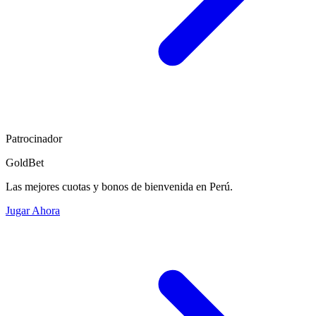
Patrocinador
GoldBet
Las mejores cuotas y bonos de bienvenida en Perú.
Jugar Ahora