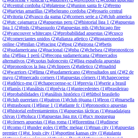
(
2
)
#
central cordoba
(
2
)
#
platense
(
2
)
#
union santa fe
(
2
)
#
remo
(
2
)
#
tarjetas amarillas
(
2
)
#
belgrano cordoba
(
2
)
#
rosario central
(
2
)
#
vitoria
(
2
)
#
vasco da gama
(
2
)
#
corners serie a
(
2
)
#
club america
(
2
)
#
utc cajamarca
(
2
)
#
apuestas peru
(
2
)
#
historial liga 1
(
2
)
#
apuestas
liga 1
(
2
)
#
mls
(
2
)
#
sassuolo
(
2
)
#
apuestas mls
(
2
)
#
chicago fire
(
2
)
#
vancouver whitecaps
(
2
)
#
probabilidad apuestas
(
2
)
#
cusco
(
2
)
#
comerciantes unidos
(
2
)
#
alianza atletico
(
2
)
#
tragamonedas
online
(
2
)
#
milan
(
2
)
#
racing
(
2
)
#
psg
(
2
)
#
girona
(
2
)
#
betis
(
2
)
#
sudamericana
(
2
)
#
nacional
(
2
)
#
nba
(
2
)
#
chelsea
(
2
)
#
pronosticos
nba
(
2
)
#
liga 1 perú
(
2
)
#
recopa sudamericana
(
2
)
#
mercados
alternativos
(
2
)
#
cuotas baloncesto
(
2
)
#
liga española apuestas
(
2
)
#
pronosticos la liga
(
2
)
#
clippers
(
2
)
#
atletico
(
2
)
#
madrid
(
2
)
#
warriors
(
2
)
#
lima
(
2
)
#
sudamericano
(
2
)
#
resultados uni
(
2
)
#
2 de
mayo
(
2
)
#
mercado corners
(
1
)
#
apuestas córners
(
1
)
#
chapecoense
(
1
)
#
atlético-mg
(
1
)
#
chapecoense-sc
(
1
)
#
previa
(
1
)
#
serie a brasil
(
1
)
#
lanús
(
1
)
#
análisis
(
1
)
#
prévia
(
1
)
#
antecedentes
(
1
)
#
brasileirao
(
1
)
#
probabilidades
(
1
)
#
análisis histórico
(
1
)
#
fútbol brasileño
(
1
)
#
club queretaro
(
1
)
#
patron
(
1
)
#
club tijuana
(
1
)
#
leon
(
1
)
#
marsella
(
1
)
#
strasbourg
(
1
)
#
ligue 1
(
1
)
#
atlante fc
(
1
)
#
pronostico apuestas
(
1
)
#
historial enfrentamientos
(
1
)
#
apuestas tácticas
(
1
)
#
guadalajara
chivas
(
1
)
#
toluca
(
1
)
#
apuestas liga mx
(
1
)
#
ucv moquegua
(
1
)
#
córners apuestas
(
1
)
#
as roma
(
1
)
#
fiorentina
(
1
)
#
udinese
(
1
)
#
como
(
1
)
#
under goles
(
1
)
#
fbc melgar
(
1
)
#
man city
(
1
)
#
apuestas
premier
(
1
)
#
st. louis city
(
1
)
#
sporting kansas city
(
1
)
#
atalanta