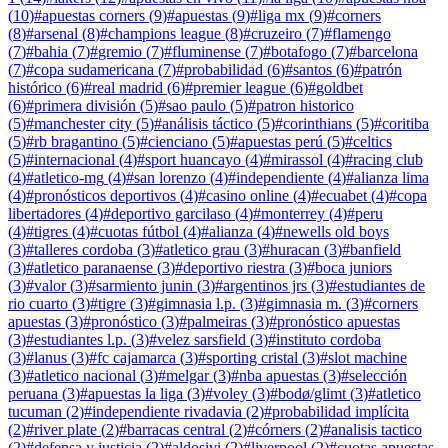
(
10
)
#
apuestas corners
(
9
)
#
apuestas
(
9
)
#
liga mx
(
9
)
#
corners
(
8
)
#
arsenal
(
8
)
#
champions league
(
8
)
#
cruzeiro
(
7
)
#
flamengo
(
7
)
#
bahia
(
7
)
#
gremio
(
7
)
#
fluminense
(
7
)
#
botafogo
(
7
)
#
barcelona
(
7
)
#
copa sudamericana
(
7
)
#
probabilidad
(
6
)
#
santos
(
6
)
#
patrón
histórico
(
6
)
#
real madrid
(
6
)
#
premier league
(
6
)
#
goldbet
(
6
)
#
primera división
(
5
)
#
sao paulo
(
5
)
#
patron historico
(
5
)
#
manchester city
(
5
)
#
análisis táctico
(
5
)
#
corinthians
(
5
)
#
coritiba
(
5
)
#
rb bragantino
(
5
)
#
cienciano
(
5
)
#
apuestas perú
(
5
)
#
celtics
(
5
)
#
internacional
(
4
)
#
sport huancayo
(
4
)
#
mirassol
(
4
)
#
racing club
(
4
)
#
atletico-mg
(
4
)
#
san lorenzo
(
4
)
#
independiente
(
4
)
#
alianza lima
(
4
)
#
pronósticos deportivos
(
4
)
#
casino online
(
4
)
#
ecuabet
(
4
)
#
copa
libertadores
(
4
)
#
deportivo garcilaso
(
4
)
#
monterrey
(
4
)
#
peru
(
4
)
#
tigres
(
4
)
#
cuotas fútbol
(
4
)
#
alianza
(
4
)
#
newells old boys
(
3
)
#
talleres cordoba
(
3
)
#
atletico grau
(
3
)
#
huracan
(
3
)
#
banfield
(
3
)
#
atletico paranaense
(
3
)
#
deportivo riestra
(
3
)
#
boca juniors
(
3
)
#
valor
(
3
)
#
sarmiento junin
(
3
)
#
argentinos jrs
(
3
)
#
estudiantes de
rio cuarto
(
3
)
#
tigre
(
3
)
#
gimnasia l.p.
(
3
)
#
gimnasia m.
(
3
)
#
corners
apuestas
(
3
)
#
pronóstico
(
3
)
#
palmeiras
(
3
)
#
pronóstico apuestas
(
3
)
#
estudiantes l.p.
(
3
)
#
velez sarsfield
(
3
)
#
instituto cordoba
(
3
)
#
lanus
(
3
)
#
fc cajamarca
(
3
)
#
sporting cristal
(
3
)
#
slot machine
(
3
)
#
atletico nacional
(
3
)
#
melgar
(
3
)
#
nba apuestas
(
3
)
#
selección
peruana
(
3
)
#
apuestas la liga
(
3
)
#
voley
(
3
)
#
bodø/glimt
(
3
)
#
atletico
tucuman
(
2
)
#
independiente rivadavia
(
2
)
#
probabilidad implícita
(
2
)
#
river plate
(
2
)
#
barracas central
(
2
)
#
córners
(
2
)
#
analisis tactico
(
2
)
#
defensa y justicia
(
2
)
#
aldosivi
(
2
)
#
liverpool
(
2
)
#
cuotas apuestas