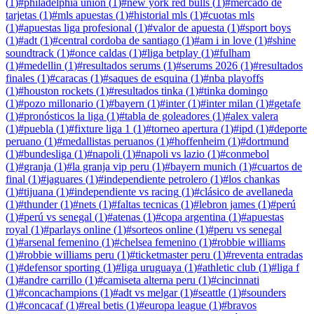
(
1
)
#
philadelphia union
(
1
)
#
new york red bulls
(
1
)
#
mercado de
tarjetas
(
1
)
#
mls apuestas
(
1
)
#
historial mls
(
1
)
#
cuotas mls
(
1
)
#
apuestas liga profesional
(
1
)
#
valor de apuesta
(
1
)
#
sport boys
(
1
)
#
adt
(
1
)
#
central cordoba de santiago
(
1
)
#
am i in love
(
1
)
#
shine
soundtrack
(
1
)
#
once caldas
(
1
)
#
liga betplay
(
1
)
#
fulham
(
1
)
#
medellin
(
1
)
#
resultados serums
(
1
)
#
serums 2026
(
1
)
#
resultados
finales
(
1
)
#
caracas
(
1
)
#
saques de esquina
(
1
)
#
nba playoffs
(
1
)
#
houston rockets
(
1
)
#
resultados tinka
(
1
)
#
tinka domingo
(
1
)
#
pozo millonario
(
1
)
#
bayern
(
1
)
#
inter
(
1
)
#
inter milan
(
1
)
#
getafe
(
1
)
#
pronósticos la liga
(
1
)
#
tabla de goleadores
(
1
)
#
alex valera
(
1
)
#
puebla
(
1
)
#
fixture liga 1
(
1
)
#
torneo apertura
(
1
)
#
ipd
(
1
)
#
deporte
peruano
(
1
)
#
medallistas peruanos
(
1
)
#
hoffenheim
(
1
)
#
dortmund
(
1
)
#
bundesliga
(
1
)
#
napoli
(
1
)
#
napoli vs lazio
(
1
)
#
conmebol
(
1
)
#
granja
(
1
)
#
la granja vip peru
(
1
)
#
bayern munich
(
1
)
#
cuartos de
final
(
1
)
#
jaguares
(
1
)
#
independiente petrolero
(
1
)
#
los chankas
(
1
)
#
tijuana
(
1
)
#
independiente vs racing
(
1
)
#
clásico de avellaneda
(
1
)
#
thunder
(
1
)
#
nets
(
1
)
#
faltas tecnicas
(
1
)
#
lebron james
(
1
)
#
perú
(
1
)
#
perú vs senegal
(
1
)
#
atenas
(
1
)
#
copa argentina
(
1
)
#
apuestas
royal
(
1
)
#
parlays online
(
1
)
#
sorteos online
(
1
)
#
peru vs senegal
(
1
)
#
arsenal femenino
(
1
)
#
chelsea femenino
(
1
)
#
robbie williams
(
1
)
#
robbie williams peru
(
1
)
#
ticketmaster peru
(
1
)
#
reventa entradas
(
1
)
#
defensor sporting
(
1
)
#
liga uruguaya
(
1
)
#
athletic club
(
1
)
#
liga f
(
1
)
#
andre carrillo
(
1
)
#
camiseta alterna peru
(
1
)
#
cincinnati
(
1
)
#
concachampions
(
1
)
#
adt vs melgar
(
1
)
#
seattle
(
1
)
#
sounders
(
1
)
#
concacaf
(
1
)
#
real betis
(
1
)
#
europa league
(
1
)
#
bravos