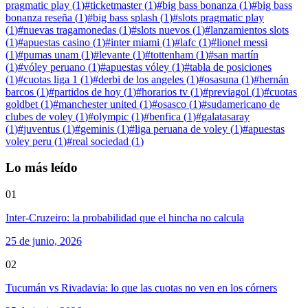
pragmatic play
(
1
)
#
ticketmaster
(
1
)
#
big bass bonanza
(
1
)
#
big bass
bonanza reseña
(
1
)
#
big bass splash
(
1
)
#
slots pragmatic play
(
1
)
#
nuevas tragamonedas
(
1
)
#
slots nuevos
(
1
)
#
lanzamientos slots
(
1
)
#
apuestas casino
(
1
)
#
inter miami
(
1
)
#
lafc
(
1
)
#
lionel messi
(
1
)
#
pumas unam
(
1
)
#
levante
(
1
)
#
tottenham
(
1
)
#
san martín
(
1
)
#
vóley peruano
(
1
)
#
apuestas vóley
(
1
)
#
tabla de posiciones
(
1
)
#
cuotas liga 1
(
1
)
#
derbi de los angeles
(
1
)
#
osasuna
(
1
)
#
hernán
barcos
(
1
)
#
partidos de hoy
(
1
)
#
horarios tv
(
1
)
#
previagol
(
1
)
#
cuotas
goldbet
(
1
)
#
manchester united
(
1
)
#
osasco
(
1
)
#
sudamericano de
clubes de voley
(
1
)
#
olympic
(
1
)
#
benfica
(
1
)
#
galatasaray
(
1
)
#
juventus
(
1
)
#
geminis
(
1
)
#
liga peruana de voley
(
1
)
#
apuestas
voley peru
(
1
)
#
real sociedad
(
1
)
Lo más leído
01
Inter-Cruzeiro: la probabilidad que el hincha no calcula
25 de junio, 2026
02
Tucumán vs Rivadavia: lo que las cuotas no ven en los córners