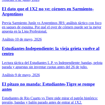
El dato que el 1X2 no ve: córners en Sarmiento-
Argentinos
Previa Sarmiento Junín vs Argentinos JRS: análisis táctico con foco
en saques de esquina. Por qué el over de córners puede ser la mejor
apuesta en la Liga Profesional.
Análisis
·
10 de mayo, 2026
Estudiantes-Independiente: la vieja grieta vuelve al
centro
Lectura táctica del Estudiantes L.P. vs Independiente: bandas, pelota
parada y apuestas sin inventar cuotas antes del 26 de julio.
Análisis
·
9 de mayo, 2026
El pitazo no manda: Estudiantes-Tigre se rompe
antes
Estudiantes de Rio Cuarto vs Tigre pide mirar el patrón histórico:
presión, bandas y balón parado antes de entrar al 1X2.