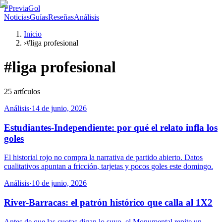
P
PreviaGol
Noticias
Guías
Reseñas
Análisis
Inicio
›
#liga profesional
#
liga profesional
25
artículos
Análisis
·
14 de junio, 2026
Estudiantes-Independiente: por qué el relato infla los
goles
El historial rojo no compra la narrativa de partido abierto. Datos
cualitativos apuntan a fricción, tarjetas y pocos goles este domingo.
Análisis
·
10 de junio, 2026
River-Barracas: el patrón histórico que calla al 1X2
Antes de que las cuotas digan lo suyo, el Monumental repite un