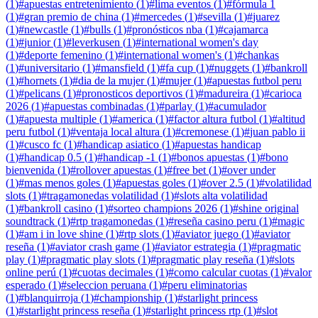
(
1
)
#
apuestas entretenimiento
(
1
)
#
lima eventos
(
1
)
#
fórmula 1
(
1
)
#
gran premio de china
(
1
)
#
mercedes
(
1
)
#
sevilla
(
1
)
#
juarez
(
1
)
#
newcastle
(
1
)
#
bulls
(
1
)
#
pronósticos nba
(
1
)
#
cajamarca
(
1
)
#
junior
(
1
)
#
leverkusen
(
1
)
#
international women's day
(
1
)
#
deporte femenino
(
1
)
#
international women's
(
1
)
#
chankas
(
1
)
#
universitario
(
1
)
#
mansfield
(
1
)
#
fa cup
(
1
)
#
nuggets
(
1
)
#
bankroll
(
1
)
#
hornets
(
1
)
#
dia de la mujer
(
1
)
#
mujer
(
1
)
#
apuestas futbol peru
(
1
)
#
pelicans
(
1
)
#
pronosticos deportivos
(
1
)
#
madureira
(
1
)
#
carioca
2026
(
1
)
#
apuestas combinadas
(
1
)
#
parlay
(
1
)
#
acumulador
(
1
)
#
apuesta multiple
(
1
)
#
america
(
1
)
#
factor altura futbol
(
1
)
#
altitud
peru futbol
(
1
)
#
ventaja local altura
(
1
)
#
cremonese
(
1
)
#
juan pablo ii
(
1
)
#
cusco fc
(
1
)
#
handicap asiatico
(
1
)
#
apuestas handicap
(
1
)
#
handicap 0.5
(
1
)
#
handicap -1
(
1
)
#
bonos apuestas
(
1
)
#
bono
bienvenida
(
1
)
#
rollover apuestas
(
1
)
#
free bet
(
1
)
#
over under
(
1
)
#
mas menos goles
(
1
)
#
apuestas goles
(
1
)
#
over 2.5
(
1
)
#
volatilidad
slots
(
1
)
#
tragamonedas volatilidad
(
1
)
#
slots alta volatilidad
(
1
)
#
bankroll casino
(
1
)
#
sorteo champions 2026
(
1
)
#
shine original
soundtrack
(
1
)
#
rtp tragamonedas
(
1
)
#
reseña casino peru
(
1
)
#
magic
(
1
)
#
am i in love shine
(
1
)
#
rtp slots
(
1
)
#
aviator juego
(
1
)
#
aviator
reseña
(
1
)
#
aviator crash game
(
1
)
#
aviator estrategia
(
1
)
#
pragmatic
play
(
1
)
#
pragmatic play slots
(
1
)
#
pragmatic play reseña
(
1
)
#
slots
online perú
(
1
)
#
cuotas decimales
(
1
)
#
como calcular cuotas
(
1
)
#
valor
esperado
(
1
)
#
seleccion peruana
(
1
)
#
peru eliminatorias
(
1
)
#
blanquirroja
(
1
)
#
championship
(
1
)
#
starlight princess
(
1
)
#
starlight princess reseña
(
1
)
#
starlight princess rtp
(
1
)
#
slot