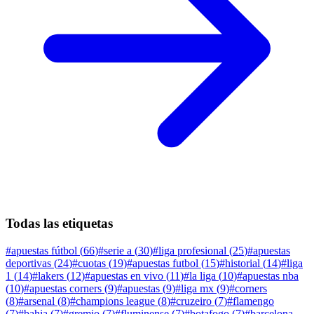
Todas las etiquetas
#
apuestas fútbol
(
66
)
#
serie a
(
30
)
#
liga profesional
(
25
)
#
apuestas
deportivas
(
24
)
#
cuotas
(
19
)
#
apuestas futbol
(
15
)
#
historial
(
14
)
#
liga
1
(
14
)
#
lakers
(
12
)
#
apuestas en vivo
(
11
)
#
la liga
(
10
)
#
apuestas nba
(
10
)
#
apuestas corners
(
9
)
#
apuestas
(
9
)
#
liga mx
(
9
)
#
corners
(
8
)
#
arsenal
(
8
)
#
champions league
(
8
)
#
cruzeiro
(
7
)
#
flamengo
(
7
)
#
bahia
(
7
)
#
gremio
(
7
)
#
fluminense
(
7
)
#
botafogo
(
7
)
#
barcelona