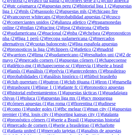
(
2
)
#
vitoria
(
2
)
#
vasco da gama
(
2
)
#
corners serie a
(
2
)
#
club america
(
2
)
#
utc cajamarca
(
2
)
#
apuestas peru
(
2
)
#
historial liga 1
(
2
)
#
apuestas
liga 1
(
2
)
#
mls
(
2
)
#
sassuolo
(
2
)
#
apuestas mls
(
2
)
#
chicago fire
(
2
)
#
vancouver whitecaps
(
2
)
#
probabilidad apuestas
(
2
)
#
cusco
(
2
)
#
comerciantes unidos
(
2
)
#
alianza atletico
(
2
)
#
tragamonedas
online
(
2
)
#
milan
(
2
)
#
racing
(
2
)
#
psg
(
2
)
#
girona
(
2
)
#
betis
(
2
)
#
sudamericana
(
2
)
#
nacional
(
2
)
#
nba
(
2
)
#
chelsea
(
2
)
#
pronosticos
nba
(
2
)
#
liga 1 perú
(
2
)
#
recopa sudamericana
(
2
)
#
mercados
alternativos
(
2
)
#
cuotas baloncesto
(
2
)
#
liga española apuestas
(
2
)
#
pronosticos la liga
(
2
)
#
clippers
(
2
)
#
atletico
(
2
)
#
madrid
(
2
)
#
warriors
(
2
)
#
lima
(
2
)
#
sudamericano
(
2
)
#
resultados uni
(
2
)
#
2 de
mayo
(
2
)
#
mercado corners
(
1
)
#
apuestas córners
(
1
)
#
chapecoense
(
1
)
#
atlético-mg
(
1
)
#
chapecoense-sc
(
1
)
#
previa
(
1
)
#
serie a brasil
(
1
)
#
lanús
(
1
)
#
análisis
(
1
)
#
prévia
(
1
)
#
antecedentes
(
1
)
#
brasileirao
(
1
)
#
probabilidades
(
1
)
#
análisis histórico
(
1
)
#
fútbol brasileño
(
1
)
#
club queretaro
(
1
)
#
patron
(
1
)
#
club tijuana
(
1
)
#
leon
(
1
)
#
marsella
(
1
)
#
strasbourg
(
1
)
#
ligue 1
(
1
)
#
atlante fc
(
1
)
#
pronostico apuestas
(
1
)
#
historial enfrentamientos
(
1
)
#
apuestas tácticas
(
1
)
#
guadalajara
chivas
(
1
)
#
toluca
(
1
)
#
apuestas liga mx
(
1
)
#
ucv moquegua
(
1
)
#
córners apuestas
(
1
)
#
as roma
(
1
)
#
fiorentina
(
1
)
#
udinese
(
1
)
#
como
(
1
)
#
under goles
(
1
)
#
fbc melgar
(
1
)
#
man city
(
1
)
#
apuestas
premier
(
1
)
#
st. louis city
(
1
)
#
sporting kansas city
(
1
)
#
atalanta
(
1
)
#
pronóstico córners
(
1
)
#
serie a Brasil
(
1
)
#
apuestas historial
(
1
)
#
mercado de corners
(
1
)
#
serie a brasileirao
(
1
)
#
charlotte
(
1
)
#
atlanta united
(
1
)
#
mercado tarjetas
(
1
)
#
analisis de apuestas