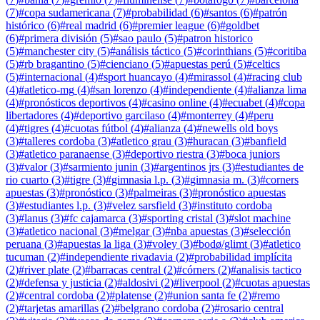
(
7
)
#
copa sudamericana
(
7
)
#
probabilidad
(
6
)
#
santos
(
6
)
#
patrón
histórico
(
6
)
#
real madrid
(
6
)
#
premier league
(
6
)
#
goldbet
(
6
)
#
primera división
(
5
)
#
sao paulo
(
5
)
#
patron historico
(
5
)
#
manchester city
(
5
)
#
análisis táctico
(
5
)
#
corinthians
(
5
)
#
coritiba
(
5
)
#
rb bragantino
(
5
)
#
cienciano
(
5
)
#
apuestas perú
(
5
)
#
celtics
(
5
)
#
internacional
(
4
)
#
sport huancayo
(
4
)
#
mirassol
(
4
)
#
racing club
(
4
)
#
atletico-mg
(
4
)
#
san lorenzo
(
4
)
#
independiente
(
4
)
#
alianza lima
(
4
)
#
pronósticos deportivos
(
4
)
#
casino online
(
4
)
#
ecuabet
(
4
)
#
copa
libertadores
(
4
)
#
deportivo garcilaso
(
4
)
#
monterrey
(
4
)
#
peru
(
4
)
#
tigres
(
4
)
#
cuotas fútbol
(
4
)
#
alianza
(
4
)
#
newells old boys
(
3
)
#
talleres cordoba
(
3
)
#
atletico grau
(
3
)
#
huracan
(
3
)
#
banfield
(
3
)
#
atletico paranaense
(
3
)
#
deportivo riestra
(
3
)
#
boca juniors
(
3
)
#
valor
(
3
)
#
sarmiento junin
(
3
)
#
argentinos jrs
(
3
)
#
estudiantes de
rio cuarto
(
3
)
#
tigre
(
3
)
#
gimnasia l.p.
(
3
)
#
gimnasia m.
(
3
)
#
corners
apuestas
(
3
)
#
pronóstico
(
3
)
#
palmeiras
(
3
)
#
pronóstico apuestas
(
3
)
#
estudiantes l.p.
(
3
)
#
velez sarsfield
(
3
)
#
instituto cordoba
(
3
)
#
lanus
(
3
)
#
fc cajamarca
(
3
)
#
sporting cristal
(
3
)
#
slot machine
(
3
)
#
atletico nacional
(
3
)
#
melgar
(
3
)
#
nba apuestas
(
3
)
#
selección
peruana
(
3
)
#
apuestas la liga
(
3
)
#
voley
(
3
)
#
bodø/glimt
(
3
)
#
atletico
tucuman
(
2
)
#
independiente rivadavia
(
2
)
#
probabilidad implícita
(
2
)
#
river plate
(
2
)
#
barracas central
(
2
)
#
córners
(
2
)
#
analisis tactico
(
2
)
#
defensa y justicia
(
2
)
#
aldosivi
(
2
)
#
liverpool
(
2
)
#
cuotas apuestas
(
2
)
#
central cordoba
(
2
)
#
platense
(
2
)
#
union santa fe
(
2
)
#
remo
(
2
)
#
tarjetas amarillas
(
2
)
#
belgrano cordoba
(
2
)
#
rosario central