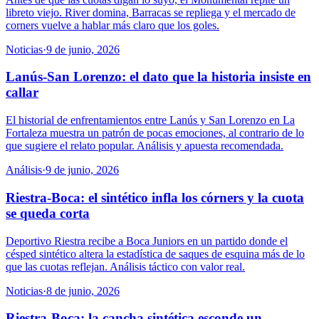
libreto viejo. River domina, Barracas se repliega y el mercado de
corners vuelve a hablar más claro que los goles.
Noticias
·
9 de junio, 2026
Lanús-San Lorenzo: el dato que la historia insiste en
callar
El historial de enfrentamientos entre Lanús y San Lorenzo en La
Fortaleza muestra un patrón de pocas emociones, al contrario de lo
que sugiere el relato popular. Análisis y apuesta recomendada.
Análisis
·
9 de junio, 2026
Riestra-Boca: el sintético infla los córners y la cuota
se queda corta
Deportivo Riestra recibe a Boca Juniors en un partido donde el
césped sintético altera la estadística de saques de esquina más de lo
que las cuotas reflejan. Análisis táctico con valor real.
Noticias
·
8 de junio, 2026
Riestra-Boca: la cancha sintética esconde un