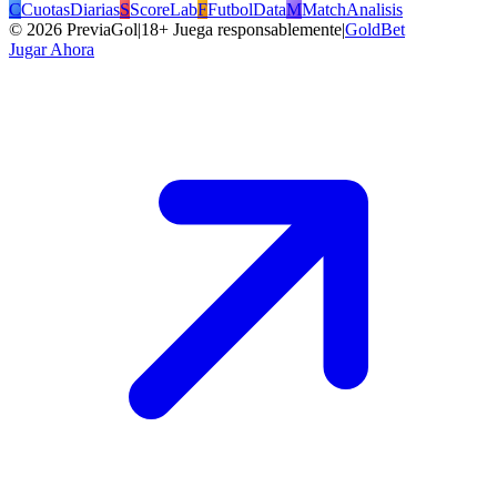
C
CuotasDiarias
S
ScoreLab
F
FutbolData
M
MatchAnalisis
©
2026
PreviaGol
|
18+ Juega responsablemente
|
GoldBet
Jugar Ahora